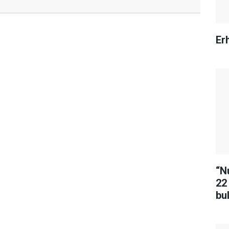
Erh
“N
22
bu