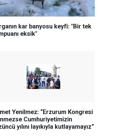
rganın kar banyosu keyfi: "Bir tek
mpuanı eksik"
met Yenilmez: “Erzurum Kongresi
linmezse Cumhuriyetimizin
züncü yılını layıkıyla kutlayamayız”