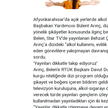
Afyonkarahisar’da açık yerlerde alkol 
Başbakan Yardımcısı Bülent Arınç, dizile
yönelik şikâyetler konusunda ilginç bi
Belen, Star TV’de yayınlanan Behzat Ç
Arınç’a dizideki “alkol kullanımı, evlilik 
eden görevlilere yakışmayan davranış
sordu.
‘Yayınları dikkatle takip ediyoruz’
Arınç, Belen’e RTÜK Başkanı Davut Durs
kurgu niteliğinde dizi program olduğ
şikayet ve beğeni içeren bildirim geldi
televizyon kuruluşuna, alkol-sigarayı 
verecek türde yayınları gençlerin izl
kullanılmadan yayınladıkları için iki kez
“Yayınlar dikkatle izlenmeye devam ed