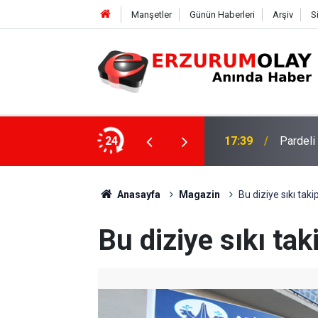
Manşetler
Günün Haberleri
Arşiv
S
24
17:36
Gülista
Anasayfa
Magazin
Bu diziye sıkı takip
Bu diziye sıkı tak