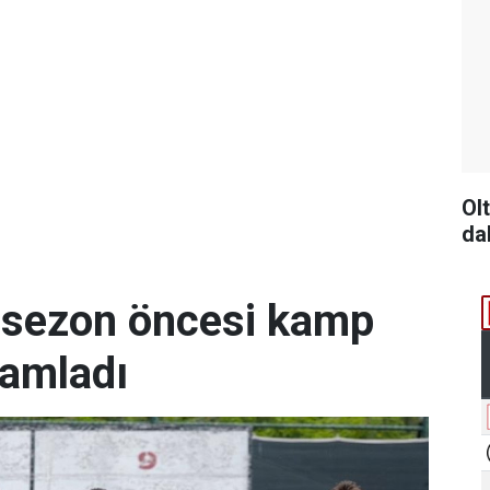
Ol
da
 sezon öncesi kamp
mamladı