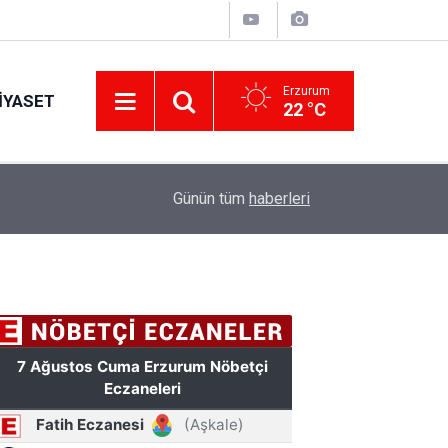
Erzurum
IYASET
22 °C
12:29
Günün tüm
haberleri