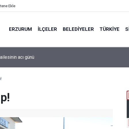
itene Ekle
ERZURUM
İLÇELER
BELEDIYELER
TÜRKIYE
S
n Doku soruşturmasında iki dalgıca tutuklama
!
ip!