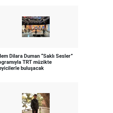
dem Dilara Duman “Saklı Sesler”
ogramıyla TRT müzikte
leyicilerle buluşacak