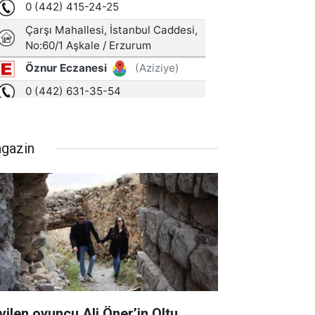
gazin
vilen oyuncu Ali Öner’in Oltu