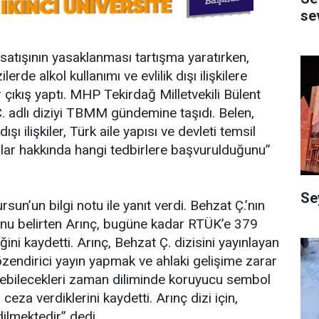
se
satışının yasaklanması tartışma yaratırken,
rde alkol kullanımı ve evlilik dışı ilişkilere
r çıkış yaptı. MHP Tekirdağ Milletvekili Bülent
. adlı diziyi TBMM gündemine taşıdı. Belen,
dışı ilişkiler, Türk aile yapısı ve devleti temsil
lar hakkında hangi tedbirlere başvurulduğunu”
Se
un’un bilgi notu ile yanıt verdi. Behzat Ç.’nın
unu belirten Arınç, bugüne kadar RTÜK’e 379
ğini kaydetti. Arınç, Behzat Ç. dizisini yayınlayan
özendirici yayın yapmak ve ahlaki gelişime zarar
eyebilecekleri zaman diliminde koruyucu sembol
 ceza verdiklerini kaydetti. Arınç dizi için,
ilmektedir” dedi.