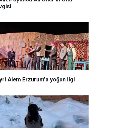
vgisi
yri Alem Erzurum’a yoğun ilgi