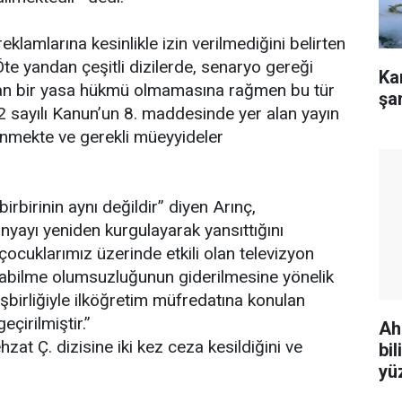
eklamlarına kesinlikle izin verilmediğini belirten
te yandan çeşitli dizilerde, senaryo gereği
Ka
layan bir yasa hükmü olmamasına rağmen bu tür
şa
112 sayılı Kanun’un 8. maddesinde yer alan yayın
enmekte ve gerekli müeyyideler
rbirinin aynı değildir” diyen Arınç,
yayı yeniden kurgulayarak yansıttığını
 çocuklarımız üzerinde etkili olan televizyon
yabilme olumsuzluğunun giderilmesine yönelik
işbirliğiyle ilköğretim müfredatına konulan
çirilmiştir.”
Ah
at Ç. dizisine iki kez ceza kesildiğini ve
bi
yü