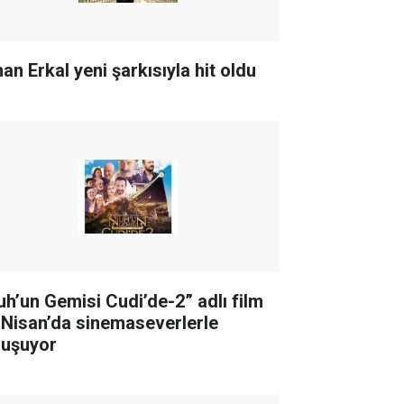
an Erkal yeni şarkısıyla hit oldu
uh’un Gemisi Cudi’de-2” adlı film
 Nisan’da sinemaseverlerle
luşuyor