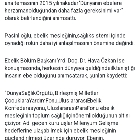
ana temasının 2015 yılınakadar"Dünyanın ebelere
herzamanolduğundan daha fazla gereksinimi var"
olarak belirlendiğini anımsattı.
Pasinlioğlu, ebelik mesleğinin,sağlıksistemi içinde
oynadığı rolün daha iyi anlaşılmasının önemine değindi.
Ebelik Bölüm Başkanı Yrd. Doç. Dr. Hava Özkan ise
konuşmasında, herkesin dünyaya geldiğindeilktanıştığı
insanın ebe olduğunu anımsatarak, şunları kaydetti:
"DünyaSağlıkÖrgütü, Birleşmiş Milletler
ÇocuklaraYardımFonu,UluslararasıEbelik
Konfederasyonu, UluslararasıParaFonu ebelik
mesleğinin toplum sağlığıiçinönemliolduğunun altını
çiziyor. Adı geçen kuruluşlar Milenyum Gelişme
hedeflerine ulaşabilmek için ebelik mesleğinin
güçlendirilmesi üzerinde duruyor. Ebenin,