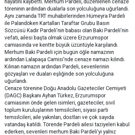
hayatını kaybetti. Merhum Pardeli, düzenlenen cenaze
töreninin ardından dualarla son yolculuğuna uğurlandı.
Aynı zamanda TRT muhabirlerinden Hümeyra Pardeli
ile Palandöken Kartalları Taraftar Grubu Basın
Sözcüsü Kadir Pardeli'nin babası olan Baki Pardeli'nin
vefatı, ailesi başta olmak üzere Erzurumspor
camiasında ve kentte büyük üzüntüyle karşılandı.
Merhum Baki Pardeli için bugün öğle namazının
ardından Lalapaşa Camisi'nde cenaze namazı kılındı.
Kılınan namazın ardından Pardeli, sevenlerinin
gözyaşları ve duaları eşliğinde son yolculuğuna
uğurlandı.
Cenaze törenine Doğu Anadolu Gazeteciler Cemiyeti
(DAGC) Başkanı Ayhan Türkez, Erzurumspor
camiasının önde gelen isimleri, gazeteciler, sivil
toplum kuruluşlarının temsilcileri, siyasi parti
temsilcileri, aile yakınları, dostları ve çok sayıda
vatandaş katıldı. Törende Pardeli ailesi taziyeleri kabul
ederken, sevenleri merhum Baki Pardeli'yi yalnız