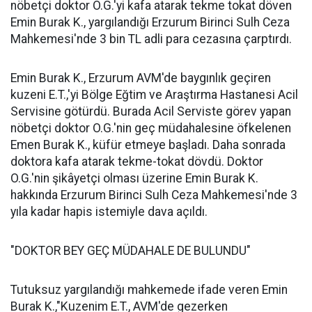
nöbetçi doktor O.G.'yi kafa atarak tekme tokat döven
Emin Burak K., yargılandığı Erzurum Birinci Sulh Ceza
Mahkemesi'nde 3 bin TL adli para cezasına çarptırdı.
Emin Burak K., Erzurum AVM'de baygınlık geçiren
kuzeni E.T.,'yi Bölge Eğtim ve Araştırma Hastanesi Acil
Servisine götürdü. Burada Acil Serviste görev yapan
nöbetçi doktor O.G.'nin geç müdahalesine öfkelenen
Emen Burak K., küfür etmeye başladı. Daha sonrada
doktora kafa atarak tekme-tokat dövdü. Doktor
O.G.'nin şikâyetçi olması üzerine Emin Burak K.
hakkında Erzurum Birinci Sulh Ceza Mahkemesi'nde 3
yıla kadar hapis istemiyle dava açıldı.
"DOKTOR BEY GEÇ MÜDAHALE DE BULUNDU"
Tutuksuz yargılandığı mahkemede ifade veren Emin
Burak K.,"Kuzenim E.T., AVM'de gezerken