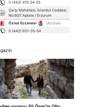
gazin
vilen oyuncu Ali Öner’in Oltu