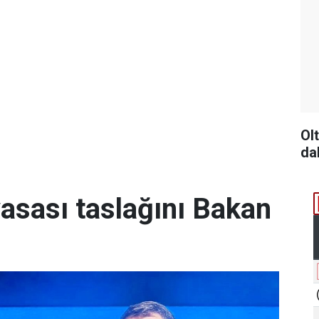
Ol
da
yasası taslağını Bakan