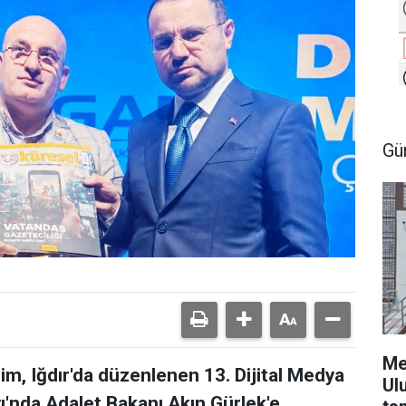
Gü
Me
m, Iğdır'da düzenlenen 13. Dijital Medya
Ul
yı'nda Adalet Bakanı Akın Gürlek'e