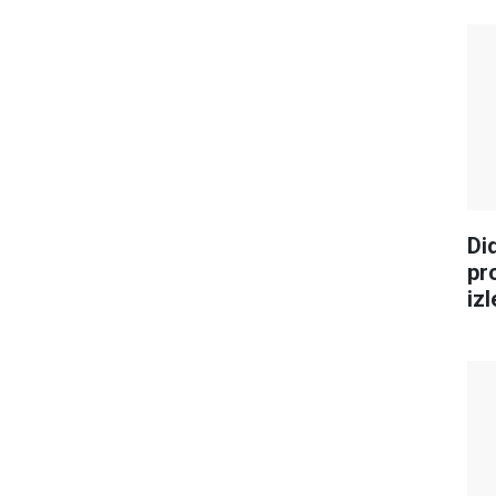
Di
pr
iz