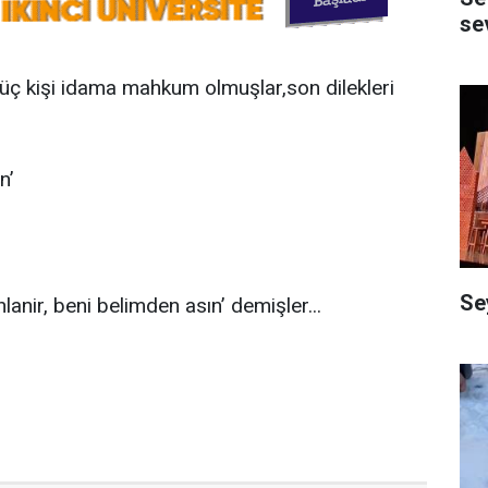
se
üç kişi idama mahkum olmuşlar,son dilekleri
n’
Se
anir, beni belimden asın’ demişler...