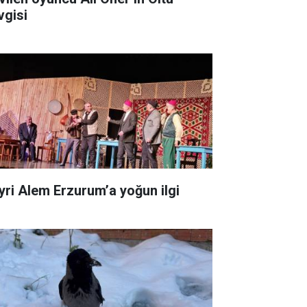
vgisi
yri Alem Erzurum’a yoğun ilgi