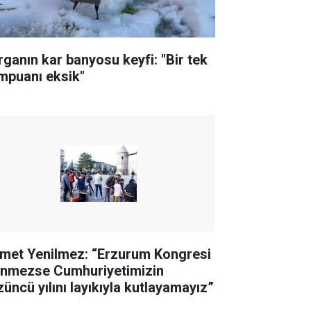
rganın kar banyosu keyfi: "Bir tek
mpuanı eksik"
met Yenilmez: “Erzurum Kongresi
linmezse Cumhuriyetimizin
züncü yılını layıkıyla kutlayamayız”