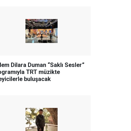
dem Dilara Duman “Saklı Sesler”
ogramıyla TRT müzikte
leyicilerle buluşacak