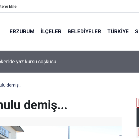
itene Ekle
ERZURUM
İLÇELER
BELEDIYELER
TÜRKIYE
S
 desteği aldı
ulu demiş...
mulu demiş...