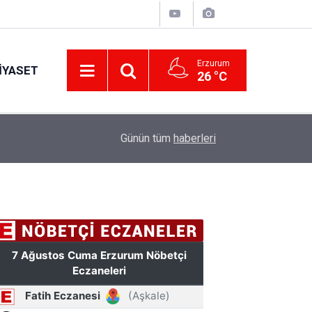
Erzurum
IYASET
26 °C
17:34
Erzurum’da gıda ve yem işletmelerine sıkı marka
Günün tüm
haberleri