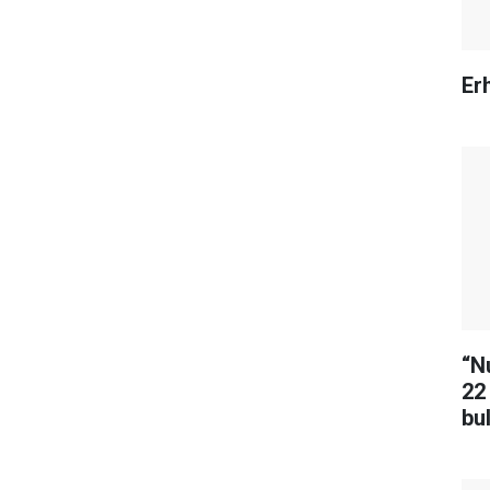
Erh
“N
22
bu