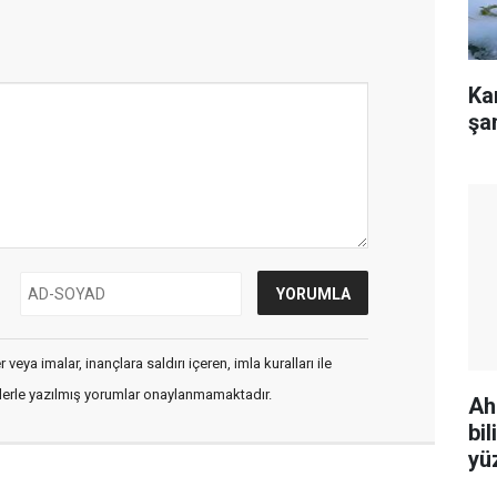
Ka
şa
veya imalar, inançlara saldırı içeren, imla kuralları ile
flerle yazılmış yorumlar onaylanmamaktadır.
Ah
bi
yü