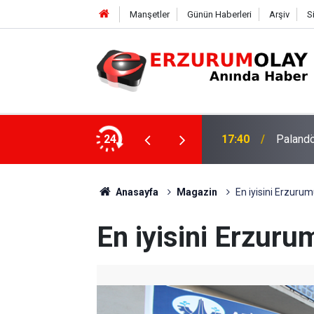
Manşetler
Günün Haberleri
Arşiv
S
su
24
17:37
TÜBİTAK
Anasayfa
Magazin
En iyisini Erzurum
En iyisini Erzuru