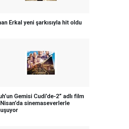
an Erkal yeni şarkısıyla hit oldu
uh’un Gemisi Cudi’de-2” adlı film
 Nisan’da sinemaseverlerle
luşuyor