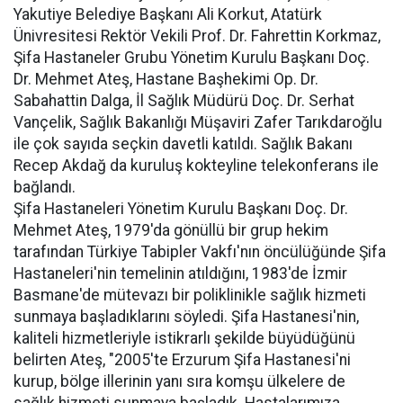
Yakutiye Belediye Başkanı Ali Korkut, Atatürk
Ünivresitesi Rektör Vekili Prof. Dr. Fahrettin Korkmaz,
Şifa Hastaneler Grubu Yönetim Kurulu Başkanı Doç.
Dr. Mehmet Ateş, Hastane Başhekimi Op. Dr.
Sabahattin Dalga, İl Sağlık Müdürü Doç. Dr. Serhat
Vançelik, Sağlık Bakanlığı Müşaviri Zafer Tarıkdaroğlu
ile çok sayıda seçkin davetli katıldı. Sağlık Bakanı
Recep Akdağ da kuruluş kokteyline telekonferans ile
bağlandı.
Şifa Hastaneleri Yönetim Kurulu Başkanı Doç. Dr.
Mehmet Ateş, 1979'da gönüllü bir grup hekim
tarafından Türkiye Tabipler Vakfı'nın öncülüğünde Şifa
Hastaneleri'nin temelinin atıldığını, 1983'de İzmir
Basmane'de mütevazı bir poliklinikle sağlık hizmeti
sunmaya başladıklarını söyledi. Şifa Hastanesi'nin,
kaliteli hizmetleriyle istikrarlı şekilde büyüdüğünü
belirten Ateş, "2005'te Erzurum Şifa Hastanesi'ni
kurup, bölge illerinin yanı sıra komşu ülkelere de