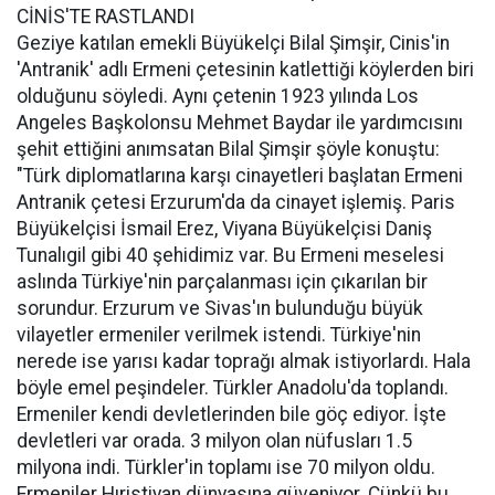
CİNİS'TE RASTLANDI
Geziye katılan emekli Büyükelçi Bilal Şimşir, Cinis'in
'Antranik' adlı Ermeni çetesinin katlettiği köylerden biri
olduğunu söyledi. Aynı çetenin 1923 yılında Los
Angeles Başkolonsu Mehmet Baydar ile yardımcısını
şehit ettiğini anımsatan Bilal Şimşir şöyle konuştu:
"Türk diplomatlarına karşı cinayetleri başlatan Ermeni
Antranik çetesi Erzurum'da da cinayet işlemiş. Paris
Büyükelçisi İsmail Erez, Viyana Büyükelçisi Daniş
Tunalıgil gibi 40 şehidimiz var. Bu Ermeni meselesi
aslında Türkiye'nin parçalanması için çıkarılan bir
sorundur. Erzurum ve Sivas'ın bulunduğu büyük
vilayetler ermeniler verilmek istendi. Türkiye'nin
nerede ise yarısı kadar toprağı almak istiyorlardı. Hala
böyle emel peşindeler. Türkler Anadolu'da toplandı.
Ermeniler kendi devletlerinden bile göç ediyor. İşte
devletleri var orada. 3 milyon olan nüfusları 1.5
milyona indi. Türkler'in toplamı ise 70 milyon oldu.
Ermeniler Hıristiyan dünyasına güveniyor. Çünkü bu