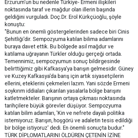
Erzurum'un bu nedenle Türkiye- Ermeni ilişkileri
noktasında taraf ve mağdur olan illerin başında
geldiğini vurguladı. Doç.Dr. Erol Kürkçüoğlu, şöyle
konuştu:
"Bunun en önemli göstergelerinden sadece biri Cinis
Şehitliği'dir. Sempozyuma katılan bilima adamlarını
buraya davet ettik. Bu bölgede asıl mağdur ve
katilama uğrayanın Türkler olduğu gerçeği ortada.
Temennimiz, sempozyumun sonuç bildirgesinde
belirttiğimiz gibi Kafkasya'ya barışın gelmesidir. Güney
ve Kuzey Kafkasya'da barış için artık siyasetçilerin
ellerini, eteklerini çekmeleri lazım. Yani sözde Ermeni
soykırım iddiaları çıkarılan yasalarla bölge barışını
katletmekteler. Barışının ortaya çıkması noktasında
tarihçilere büyük görevler düşüyor. Sempozyuma
katılan bilim adamları, 'Kin ve nefrete dayalı politika
istemiyoruz. Barışın, hoşgörü ve adaletin tesis edildiği
bir bölge istiyoruz' dedi. En önemli sonuçta budur."
TÜRK DİPLOMATLARINI ÖLDÜREN ÇETENİN İZİNE