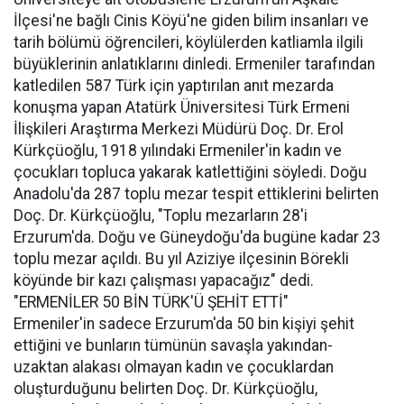
İlçesi'ne bağlı Cinis Köyü'ne giden bilim insanları ve
tarih bölümü öğrencileri, köylülerden katliamla ilgili
büyüklerinin anlatıklarını dinledi. Ermeniler tarafından
katledilen 587 Türk için yaptırılan anıt mezarda
konuşma yapan Atatürk Üniversitesi Türk Ermeni
İlişkileri Araştırma Merkezi Müdürü Doç. Dr. Erol
Kürkçüoğlu, 1918 yılındaki Ermeniler'in kadın ve
çocukları topluca yakarak katlettiğini söyledi. Doğu
Anadolu'da 287 toplu mezar tespit ettiklerini belirten
Doç. Dr. Kürkçüoğlu, "Toplu mezarların 28'i
Erzurum'da. Doğu ve Güneydoğu'da bugüne kadar 23
toplu mezar açıldı. Bu yıl Aziziye ilçesinin Börekli
köyünde bir kazı çalışması yapacağız" dedi.
"ERMENİLER 50 BİN TÜRK'Ü ŞEHİT ETTİ"
Ermeniler'in sadece Erzurum'da 50 bin kişiyi şehit
ettiğini ve bunların tümünün savaşla yakından-
uzaktan alakası olmayan kadın ve çocuklardan
oluşturduğunu belirten Doç. Dr. Kürkçüoğlu,