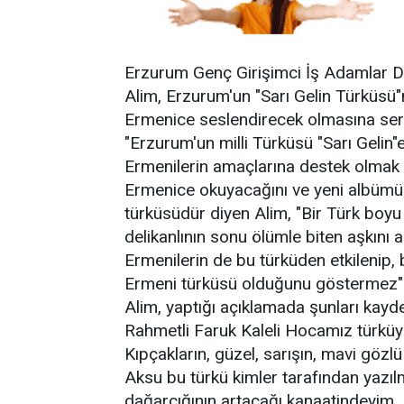
Erzurum Genç Girişimci İş Adamlar 
Alim, Erzurum'un "Sarı Gelin Türküs
Ermenice seslendirecek olmasına sert
"Erzurum'un milli Türküsü "Sarı Gelin"
Ermenilerin amaçlarına destek olmak i
Ermenice okuyacağını ve yeni albümüne
türküsüdür diyen Alim, "Bir Türk boyu 
delikanlının sonu ölümle biten aşkını a
Ermenilerin de bu türküden etkilenip,
Ermeni türküsü olduğunu göstermez" 
Alim, yaptığı açıklamada şunları kayde
Rahmetli Faruk Kaleli Hocamız türküyü
Kıpçakların, güzel, sarışın, mavi gözlü
Aksu bu türkü kimler tarafından yazıl
dağarcığının artacağı kanaatindeyim. 