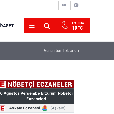
Erzurum
IYASET
19 °C
12:25
YÜRÜYEN PARALAR MANGASI
Günün tüm
haberleri