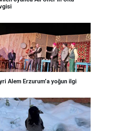
vgisi
yri Alem Erzurum’a yoğun ilgi