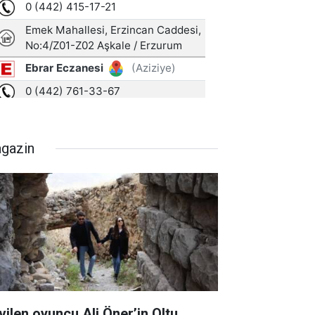
gazin
vilen oyuncu Ali Öner’in Oltu