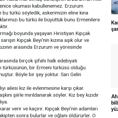
rmenice okuması kabullenemez. Erzurum
e bu türkü söyledik, askerimizin eline kına
klarımızı bu türkü ile büyüttük bunu Ermenilere
Ka
tır.
şa
 Irmağı boyunda yaşayan Hıristiyan Kıpçak
ı sarışın Kıpçak Beyi'nin kızına aşık olur ve
 kızının arasında Erzurum ve yöresinde
rasında birçok şifahi halk edebiyatı
n türküsünün, bir Ermeni türküsü olduğu
ştur. Böyle bir şey yoktur. Sarı Gelin
ıyı ailesi kız ile evlenmesine karşı çıkar.
 aşkını şiirle mırıldanarak söyler. Kız bey kızıdır
Ah
ıya.
bi
karar verir ve kaçırır. Kıpçak Beyi'nin adamları
yü
akipten sonra bulurlar ve oğlanı öldürürler. O