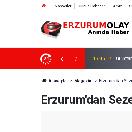
Manşetler
Günün Haberleri
Arşiv
S
ki dalgıca tutuklama
24
12:29
Anasayfa
Magazin
Erzurum'dan Sezen
Erzurum'dan Sezen