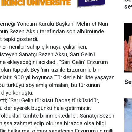
se
Derneği Yönetim Kurulu Başkanı Mehmet Nuri
ü"nün Sezen Aksu tarafından son albümünde
 tepki gösterdi.
e Ermeniler sahip çıkmaya çalışırken,
steyen Sanatçı Sezen Aksu, Sarı Gelin'i
 ekleyeceğini açıkladı. "Sarı Gelin" Erzurum
olan Kıpçak Beyi'nin kızı ile Erzurumlu bir
nlatır. 900 yıl boyunca Türklerle birlikte yaşayan
Se
 bu türküyü söylemiş olmaları, bu türkünün
diye konuştu.
tti; "Sarı Gelin türküsü Dadaş türküsüdür,
 derleyerek bugünkü hale getirmiştir.
 oldukları tarihte bilinmektedirler. Sanatçı Sezen
mışsa zahmet edip okursa birazda olsa bilgi
Bir halka mal olmuş sanatçının Erzurum'un milli