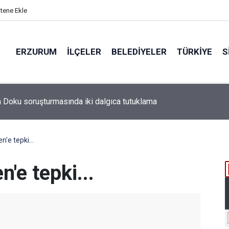
itene Ekle
ERZURUM
İLÇELER
BELEDIYELER
TÜRKIYE
S
'e tepki...
'e tepki...