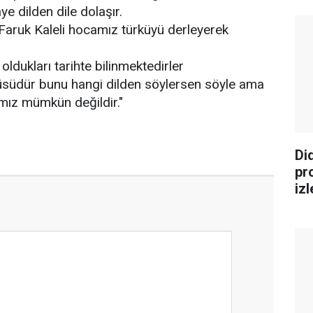
e dilden dile dolaşır.
aruk Kaleli hocamız türküyü derleyerek
oldukları tarihte bilinmektedirler
üsüdür bunu hangi dilden söylersen söyle ama
ız mümkün değildir."
Di
pr
iz