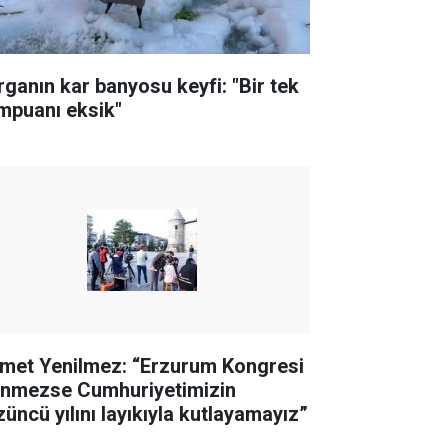
rganın kar banyosu keyfi: "Bir tek
mpuanı eksik"
met Yenilmez: “Erzurum Kongresi
linmezse Cumhuriyetimizin
züncü yılını layıkıyla kutlayamayız”