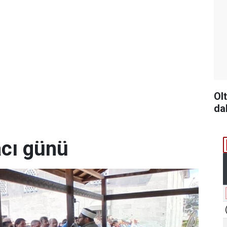
Ol
da
acı günü