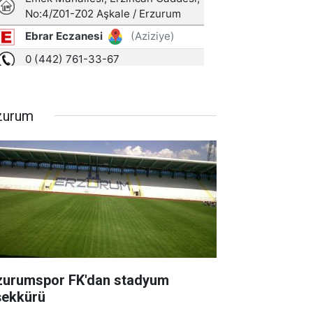
zurum
zurumspor FK'dan stadyum
şekkürü