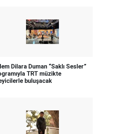
dem Dilara Duman “Saklı Sesler”
ogramıyla TRT müzikte
leyicilerle buluşacak