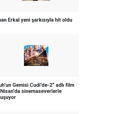
an Erkal yeni şarkısıyla hit oldu
uh’un Gemisi Cudi’de-2” adlı film
 Nisan’da sinemaseverlerle
luşuyor