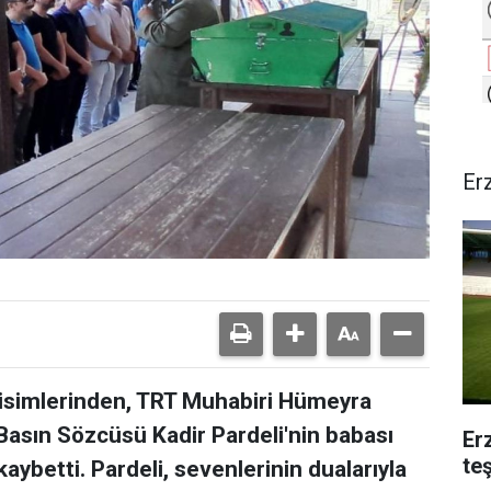
Er
isimlerinden, TRT Muhabiri Hümeyra
 Basın Sözcüsü Kadir Pardeli'nin babası
Er
te
kaybetti. Pardeli, sevenlerinin dualarıyla