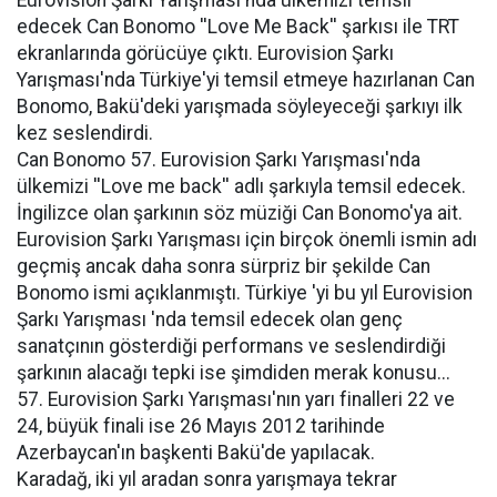
Eurovision Şarkı Yarışması'nda ülkemizi temsil
edecek Can Bonomo ''Love Me Back'' şarkısı ile TRT
ekranlarında görücüye çıktı. Eurovision Şarkı
Yarışması'nda Türkiye'yi temsil etmeye hazırlanan Can
Bonomo, Bakü'deki yarışmada söyleyeceği şarkıyı ilk
kez seslendirdi.
Can Bonomo 57. Eurovision Şarkı Yarışması'nda
ülkemizi ''Love me back'' adlı şarkıyla temsil edecek.
İngilizce olan şarkının söz müziği Can Bonomo'ya ait.
Eurovision Şarkı Yarışması için birçok önemli ismin adı
geçmiş ancak daha sonra sürpriz bir şekilde Can
Bonomo ismi açıklanmıştı. Türkiye 'yi bu yıl Eurovision
Şarkı Yarışması 'nda temsil edecek olan genç
sanatçının gösterdiği performans ve seslendirdiği
şarkının alacağı tepki ise şimdiden merak konusu...
57. Eurovision Şarkı Yarışması'nın yarı finalleri 22 ve
24, büyük finali ise 26 Mayıs 2012 tarihinde
Azerbaycan'ın başkenti Bakü'de yapılacak.
Karadağ, iki yıl aradan sonra yarışmaya tekrar