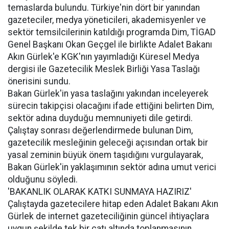
temaslarda bulundu. Türkiye'nin dört bir yanından
gazeteciler, medya yöneticileri, akademisyenler ve
sektör temsilcilerinin katıldığı programda Dim, TİGAD
Genel Başkanı Okan Geçgel ile birlikte Adalet Bakanı
Akın Gürlek'e KGK'nın yayımladığı Küresel Medya
dergisi ile Gazetecilik Meslek Birliği Yasa Taslağı
önerisini sundu.
Bakan Gürlek'in yasa taslağını yakından inceleyerek
sürecin takipçisi olacağını ifade ettiğini belirten Dim,
sektör adına duyduğu memnuniyeti dile getirdi.
Çalıştay sonrası değerlendirmede bulunan Dim,
gazetecilik mesleğinin geleceği açısından ortak bir
yasal zeminin büyük önem taşıdığını vurgulayarak,
Bakan Gürlek'in yaklaşımının sektör adına umut verici
olduğunu söyledi.
'BAKANLIK OLARAK KATKI SUNMAYA HAZIRIZ'
Çalıştayda gazetecilere hitap eden Adalet Bakanı Akın
Gürlek de internet gazeteciliğinin güncel ihtiyaçlara
uygun şekilde tek bir çatı altında toplanmasının