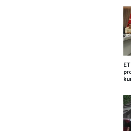
ET
pr
ku