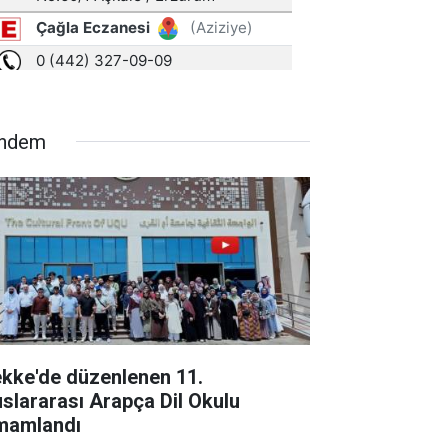
ndem
kke'de düzenlenen 11.
uslararası Arapça Dil Okulu
mamlandı