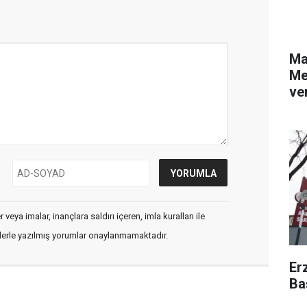
Ma
Me
ver
veya imalar, inançlara saldırı içeren, imla kuralları ile
flerle yazılmış yorumlar onaylanmamaktadır.
Er
Ba