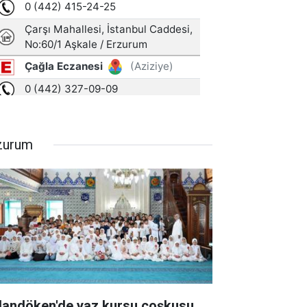
zurum
landöken'de yaz kursu coşkusu