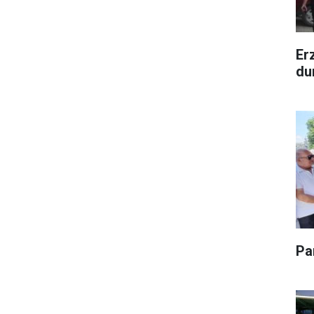
Er
du
Pa