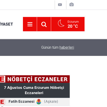
Erzurum
IYASET
20 °C
17:34
Erzurum’da gıda ve yem işletmelerine sıkı marka
Günün tüm
haberleri