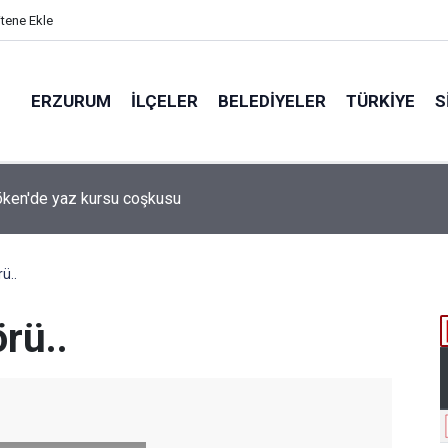
itene Ekle
ERZURUM
İLÇELER
BELEDIYELER
TÜRKIYE
S
 desteği aldı
ü..
rü..