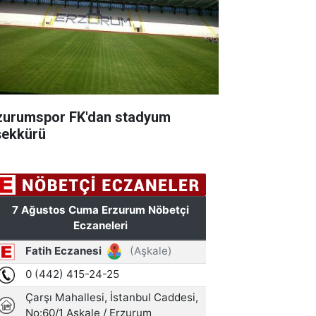
zurumspor FK'dan stadyum
şekkürü