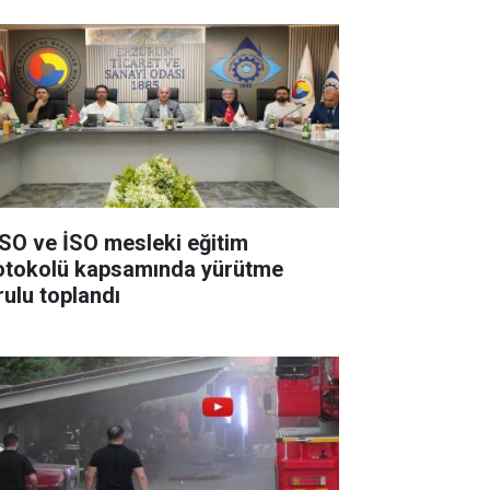
SO ve İSO mesleki eğitim
otokolü kapsamında yürütme
rulu toplandı