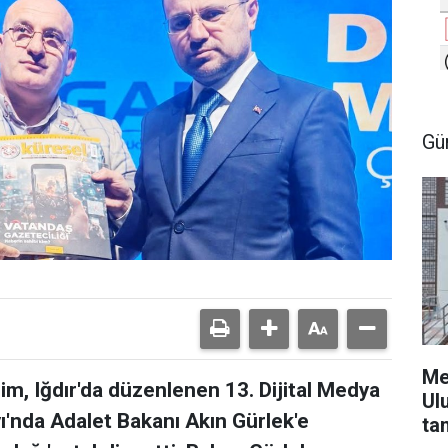
Gü
Me
m, Iğdır'da düzenlenen 13. Dijital Medya
Ul
yı'nda Adalet Bakanı Akın Gürlek'e
ta