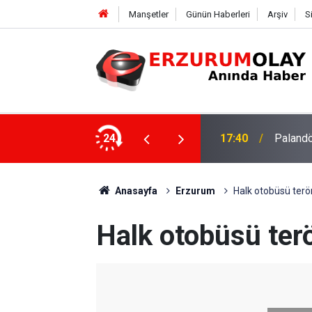
Manşetler
Günün Haberleri
Arşiv
S
su
24
17:37
TÜBİTAK
Anasayfa
Erzurum
Halk otobüsü terör
Halk otobüsü terö