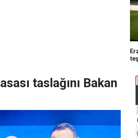
Er
te
yasası taslağını Bakan