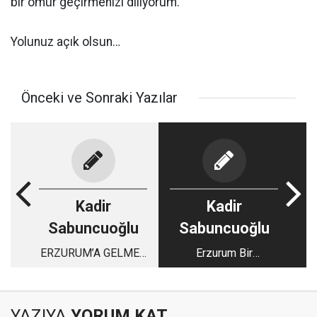
bir ömür geçirmenizi diliyorum.
Yolunuz açık olsun…
Önceki ve Sonraki Yazılar
Kadir
Kadir
Sabuncuoğlu
Sabuncuoğlu
ERZURUM’A GELMEK
Erzurum Bir
DE ZOR
Sevdalısını Kaybetti
ERZURUM’DAN
GİTMEKTE!
YAZIYA
YORUM KAT