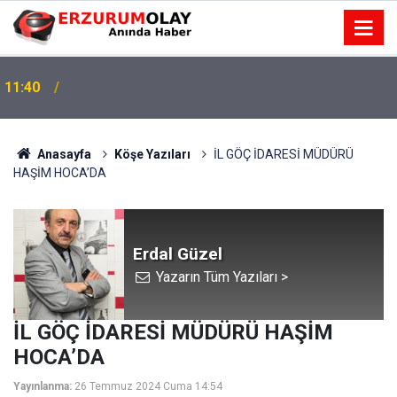
11:40
11:37
TRT’NİN BÖLGEYE AÇILAN SESİ
Anasayfa
Köşe Yazıları
İL GÖÇ İDARESİ MÜDÜRÜ
HAŞİM HOCA’DA
Erdal Güzel
Yazarın Tüm Yazıları >
İL GÖÇ İDARESİ MÜDÜRÜ HAŞİM
HOCA’DA
Yayınlanma:
26 Temmuz 2024 Cuma 14:54