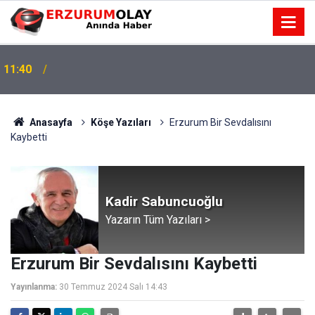
11:40
11:37
TRT’NİN BÖLGEYE AÇILAN SESİ
Anasayfa
Köşe Yazıları
Erzurum Bir Sevdalısını
Kaybetti
Kadir Sabuncuoğlu
Yazarın Tüm Yazıları >
Erzurum Bir Sevdalısını Kaybetti
Yayınlanma:
30 Temmuz 2024 Salı 14:43