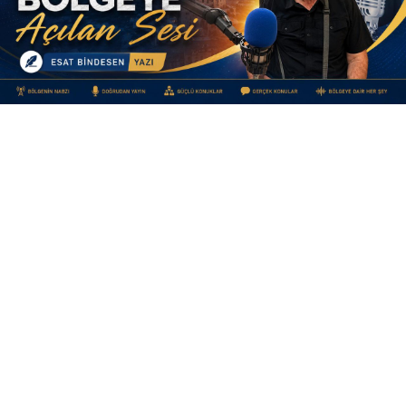
Yayınlanma:
09 Ağustos 2026 Pazar 11:40
TRT’NİN BÖLGEYE AÇILAN SESİ
Bir şehri tanımanın birçok yolu vardır.
Sokaklarını gezersiniz,