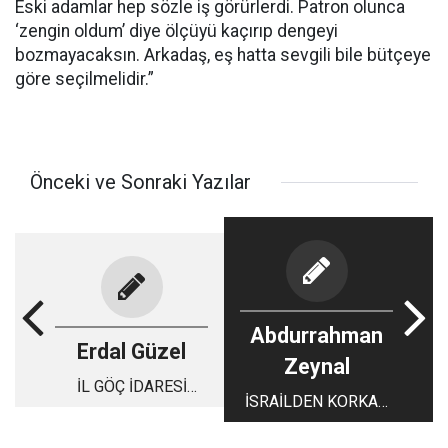
Eski adamlar hep sözle iş görürlerdi. Patron olunca
‘zengin oldum’ diye ölçüyü kaçırıp dengeyi
bozmayacaksın. Arkadaş, eş hatta sevgili bile bütçeye
göre seçilmelidir.”
Önceki ve Sonraki Yazılar
Abdurrahman
Erdal Güzel
Zeynal
İL GÖÇ İDARESİ
İSRAİLDEN KORKAN
MÜDÜRÜ HAŞİM
58 DEVLET BAŞKANI
HOCA’DA