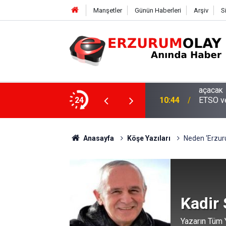
Manşetler
Günün Haberleri
Arşiv
S
asaray maçıyla tam kapasiteyle kapılarını
24
10:44
ETSO ve
Anasayfa
Köşe Yazıları
Neden ‘Erzuru
Kadir
Yazarın Tüm Y