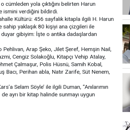
 o cümleden yola çıktığını belirten Harun
ismini verdiğini bildirdi.
alle Kültürü: 456 sayfalık kitapla ilgili H. Harun
 sahip yaklaşık 80 kişiyi ana çizgileri ile
zi duyar gibiyim: İşte o antika dadaşlardan
Pehlivan, Arap Şeko, Jilet Şeref, Hemşin Nail,
zmi, Cengiz Solakoğlu, Kitapçı Vehip Atalay,
 Mehmet Çalmaşur, Polis Hüsnü, Samih Kobal,
ş Bacı, Perihan abla, Natır Zarife, Süt Nenem,
rs’a Selam Söyle’ ile ilgili Duman, “Anılarımın
 de ayrı bir kitap halinde sunmayı uygun