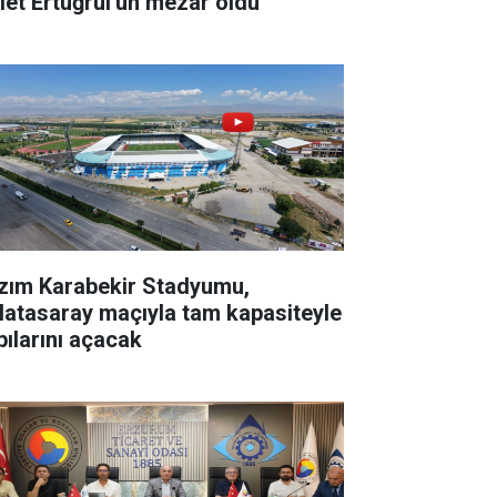
let Ertuğrul'un mezar oldu
zım Karabekir Stadyumu,
latasaray maçıyla tam kapasiteyle
pılarını açacak