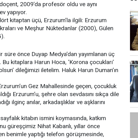
oçent, 2009’da profesör oldu ve aynı
ev yapıyor.
ört kitaptan üçü, Erzurum’la ilgili: Erzurum
ıkraları ve Meşhur Nüktedanlar (2000), Gülen
).
bir süre önce Duyap Medya’dan yayımlanan üç
m. Bu kitaplara Harun Hoca, ‘Korona çocukları’
 olsun’ dileğimizi iletelim. Haluk Harun Duman’ın
Erzurum’un Gez Mahallesinde geçen, çocukluk
s aldığı Erzurum’u, şehre olan sevdasını sıkça dile
dığı ilginç anılar, arkadaşlıklar ve aşklarını
sayfalık kitabın ismini koymasında, katkım
u güreşçimiz Nihat Kabanlı, yıllar önce
en benimle yaptığı telefon görüşmesinde,