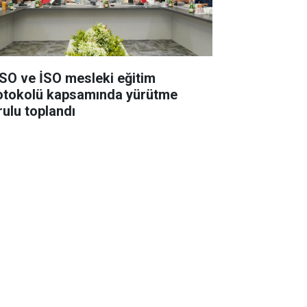
SO ve İSO mesleki eğitim
otokolü kapsamında yürütme
rulu toplandı