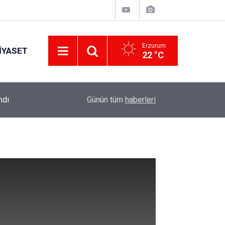
Erzurum
IYASET
22 °C
ndı
10:41
Erzurum Adliyesi'nde yangın: 2 kişi dumandan et
Günün tüm
haberleri