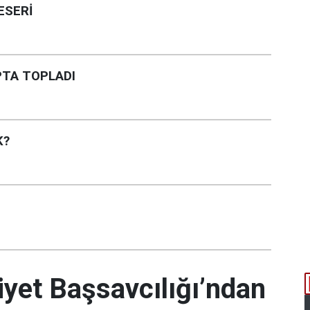
ESERİ
PTA TOPLADI
K?
et Başsavcılığı’ndan