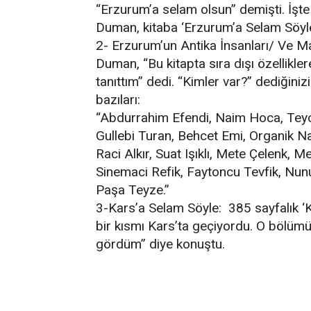
“Erzurum’a selam olsun” demişti. İşte
Duman, kitaba ‘Erzurum’a Selam Söyle 
2- Erzurum’un Antika İnsanları/ Ve Mah
Duman, “Bu kitapta sıra dışı özelliklere
tanıttım” dedi. “Kimler var?” dediğini
bazıları:
“Abdurrahim Efendi, Naim Hoca, Teyo 
Gullebi Turan, Behcet Emi, Organik Na
Raci Alkır, Suat Işıklı, Mete Çelenk,
Sinemaci Refik, Faytoncu Tevfik, Nunu
Paşa Teyze.”
3-Kars’a Selam Söyle: 385 sayfalık ‘Ka
bir kısmı Kars’ta geçiyordu. O bölümü
gördüm” diye konuştu.