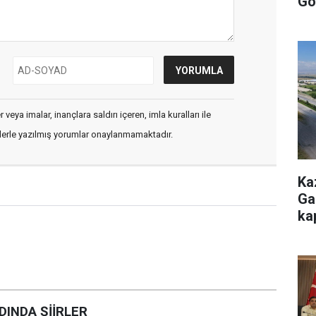
Gö
veya imalar, inançlara saldırı içeren, imla kuralları ile
flerle yazılmış yorumlar onaylanmamaktadır.
Ka
Ga
ka
INDA ŞİİRLER