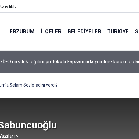
itene Ekle
ERZURUM
İLÇELER
BELEDIYELER
TÜRKIYE
S
 İSO mesleki eğitim protokolü kapsamında yürütme kurulu topla
m’a Selam Söyle’ adını verdi?
 Sabuncuoğlu
azıları >