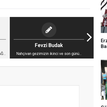
Er
Fevzi Budak
Ba
AĞ…
Nahçivan gezimizin ikinci ve son günü...