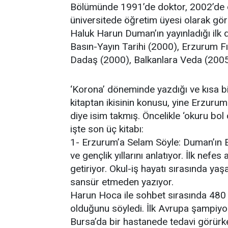
Bölümünde 1991’de doktor, 2002’de d
üniversitede öğretim üyesi olarak gör
Haluk Harun Duman’ın yayınladığı ilk d
Basın-Yayın Tarihi (2000), Erzurum F
Dadaş (2000), Balkanlara Veda (2005
‘Korona’ döneminde yazdığı ve kısa 
kitaptan ikisinin konusu, yine Erzuru
diye isim takmış. Öncelikle ‘okuru bol
işte son üç kitabı:
1- Erzurum’a Selam Söyle: Duman’ın 
ve gençlik yıllarını anlatıyor. İlk nefe
getiriyor. Okul-iş hayatı sırasında yaşa
sansür etmeden yazıyor.
Harun Hoca ile sohbet sırasında 480 
olduğunu söyledi. İlk Avrupa şampiyon
Bursa’da bir hastanede tedavi görürk