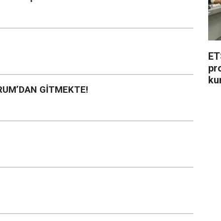
ET
pr
ku
RUM’DAN GİTMEKTE!