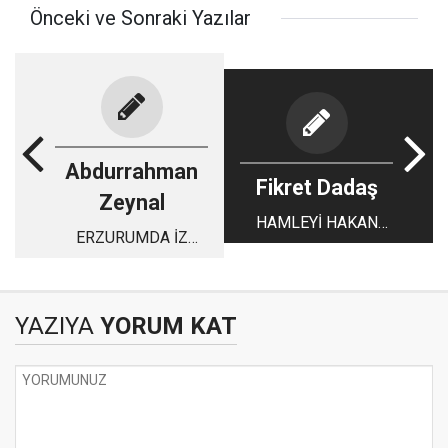
Önceki ve Sonraki Yazılar
Abdurrahman
Fikret Dadaş
Zeynal
HAMLEYİ HAKAN
ERZURUMDA İZ
KUTLU İLE Mİ
BIRAKAN
YAPACAKLAR..
SİYASETÇİLER(1920-
2000)
YAZIYA
YORUM KAT