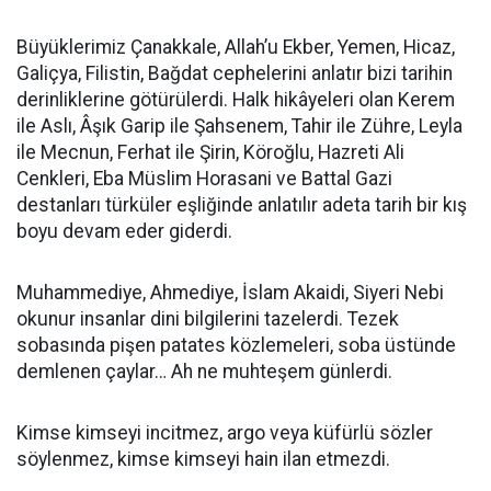
Büyüklerimiz Çanakkale, Allah’u Ekber, Yemen, Hicaz,
Galiçya, Filistin, Bağdat cephelerini anlatır bizi tarihin
derinliklerine götürülerdi. Halk hikâyeleri olan Kerem
ile Aslı, Âşık Garip ile Şahsenem, Tahir ile Zühre, Leyla
ile Mecnun, Ferhat ile Şirin, Köroğlu, Hazreti Ali
Cenkleri, Eba Müslim Horasani ve Battal Gazi
destanları türküler eşliğinde anlatılır adeta tarih bir kış
boyu devam eder giderdi.
Muhammediye, Ahmediye, İslam Akaidi, Siyeri Nebi
okunur insanlar dini bilgilerini tazelerdi. Tezek
sobasında pişen patates közlemeleri, soba üstünde
demlenen çaylar… Ah ne muhteşem günlerdi.
Kimse kimseyi incitmez, argo veya küfürlü sözler
söylenmez, kimse kimseyi hain ilan etmezdi.