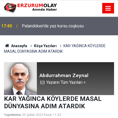
17:40
Palandöken'de yaz kursu coşkusu
17:37
TÜBİTAK desteği aldı
Anasayfa
Köşe Yazıları
KAR YAĞINCA KÖYLERDE
MASAL DÜNYASINA ADIM ATARDIK
Abdurrahman Zeynal
Yazarın Tüm Yazıları >
KAR YAĞINCA KÖYLERDE MASAL
DÜNYASINA ADIM ATARDIK
Yayınlanma:
05 Şubat 2023 Pazar 11:53