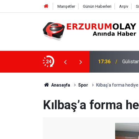
Manşetler
Günün Haberleri
Arşiv
S
ki dalgıca tutuklama
24
12:29
Anasayfa
Spor
Kılbaş’a forma hediye 
Kılbaş’a forma he