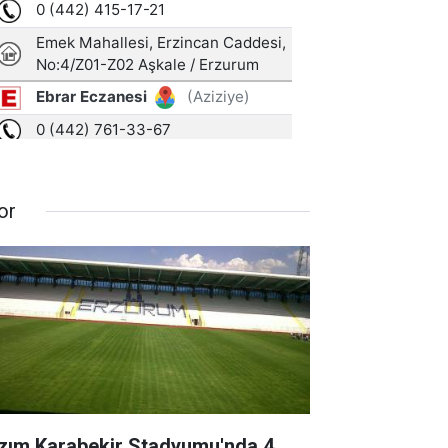
or
zım Karabekir Stadyumu'nda 4