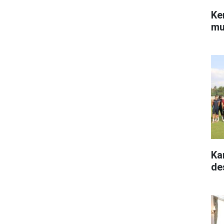
Ke
mu
Ka
de