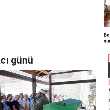
Ba
nu
acı günü