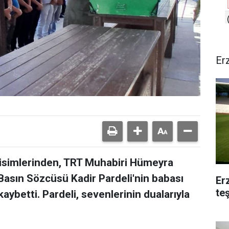
Er
isimlerinden, TRT Muhabiri Hümeyra
 Basın Sözcüsü Kadir Pardeli'nin babası
Er
te
kaybetti. Pardeli, sevenlerinin dualarıyla