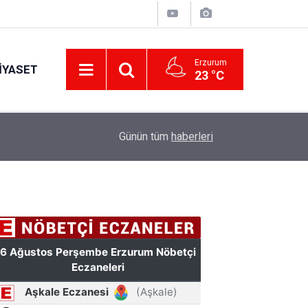
Erzurum
IYASET
23 °C
12:25
YÜRÜYEN PARALAR MANGASI
Günün tüm
haberleri