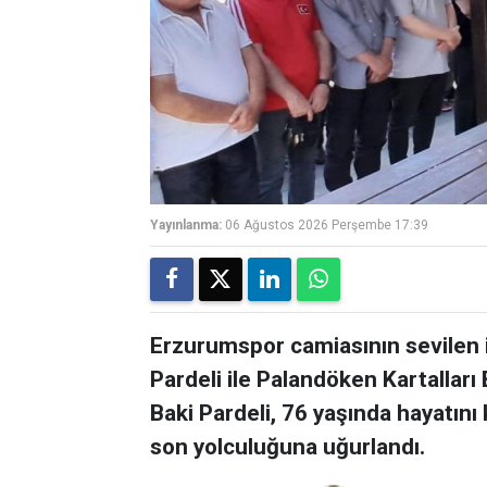
Yayınlanma:
06 Ağustos 2026 Perşembe 17:39
Erzurumspor camiasının sevilen 
Pardeli ile Palandöken Kartalları
Baki Pardeli, 76 yaşında hayatını 
son yolculuğuna uğurlandı.