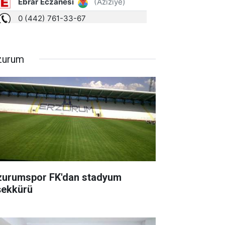
zurum
zurumspor FK'dan stadyum
şekkürü