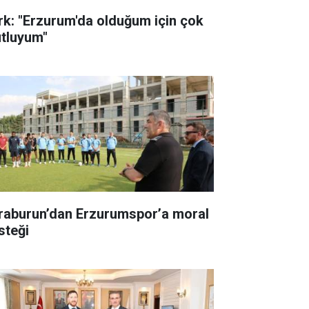
rk: "Erzurum'da olduğum için çok
tluyum"
raburun’dan Erzurumspor’a moral
steği