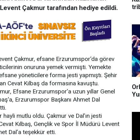
tr
Levent Çakmur tarafından hediye edildi.
Levent Çakmur, efsane Erzurumspor’da görev
ticilerinin onuruna yemek vermişti. Yemekte
sane yöneticilere forma jesti yapmıştı. Şehir
an Cevat Kılbaş da formasına kavuştu.
Or
mur, Efsane Erzurumspor’a uzun yıllar Genel
Yum
lbaş'a, Erzurumspor Başkanı Ahmet Dal
ti.
r hayli mutlu oldu. Çakmur ve Dal’ın jesti
Cevat Kılbaş, Gençlik ve Spor İl Müdürü Levent
 Dal’a teşekkür etti.