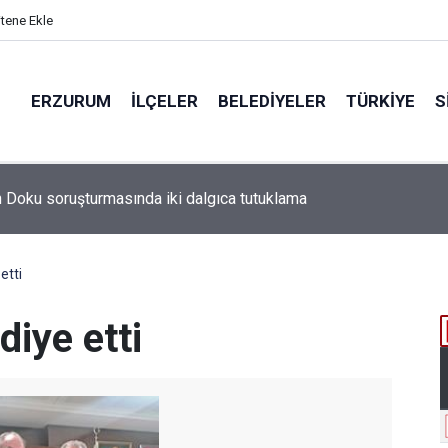
itene Ekle
ERZURUM
İLÇELER
BELEDIYELER
TÜRKIYE
S
etti
diye etti