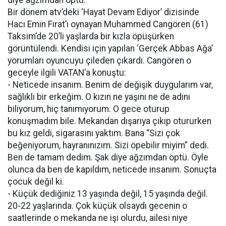
diye ağzımdan öptü.”
Bir dönem atv’deki ‘Hayat Devam Ediyor’ dizisinde
Hacı Emin Fırat’ı oynayan Muhammed Cangören (61)
Taksim’de 20’li yaşlarda bir kızla öpüşürken
görüntülendi. Kendisi için yapılan ‘Gerçek Abbas Ağa’
yorumları oyuncuyu çileden çıkardı. Cangören o
geceyle ilgili VATAN’a konuştu:
- Neticede insanım. Benim de değişik duygularım var,
sağlıklı bir erkeğim. O kızın ne yaşını ne de adını
biliyorum, hiç tanımıyorum. O gece oturup
konuşmadım bile. Mekandan dışarıya çıkıp otururken
bu kız geldi, sigarasını yaktım. Bana “Sizi çok
beğeniyorum, hayranınızım. Sizi öpebilir miyim” dedi.
Ben de tamam dedim. Şak diye ağzımdan öptü. Öyle
olunca da ben de kapıldım, neticede insanım. Sonuçta
çocuk değil ki.
- Küçük dediğiniz 13 yaşında değil, 15 yaşında değil.
20-22 yaşlarında. Çok küçük olsaydı gecenin o
saatlerinde o mekanda ne işi olurdu, ailesi niye