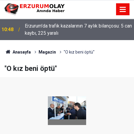
Erzurum’da trafik kazalarının 7 aylık bilançosu: 5 can
10:48
kaybı, 225 yaralı
Anasayfa
Magazin
''O kız beni öptü''
''O kız beni öptü''