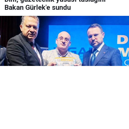
Bakan Gürlek'e sundu
Yayınlanma:
07 Ağustos 2026 Cuma 17:48
KGK Genel Başkanı Mehmet Ali Dim, Iğdır'da
düzenlenen 13. Dijital Medya ve Yeni Nesil
Gazetecilik Çalıştayı'nda Adalet Bakanı Akın