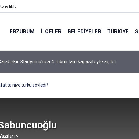
itene Ekle
ERZURUM
İLÇELER
BELEDIYELER
TÜRKIYE
S
arabekir Stadyumu'nda 4 tribün tam kapasiteyle açıldı
afat'ta niye türkü söyledi?
 Sabuncuoğlu
azıları >