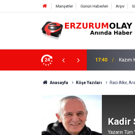
Manşetler
Günün Haberleri
Arşiv
S
Özcan partisinden istifa etti
24
17:40
Kazım K
Anasayfa
Köşe Yazıları
Raci Alkır, Ar
Kadir
Yazarın Tüm Y