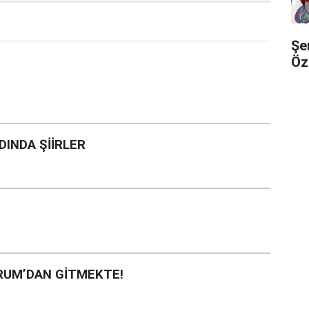
Şe
Öz
INDA ŞİİRLER
RUM’DAN GİTMEKTE!