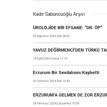
Kadir Sabuncuoğlu Arşivi
ÜROLOJİDE BİR EFSANE: “DR. ÖP”
05 Ağustos 2025 Salı 08:32
YAVUZ DEĞİRMENCİ’DEN TÜRKÜ TAD
13 Eylül 2024 Cuma 11:19
Erzurum Bir Sevdalısını Kaybetti
30 Temmuz 2024 Salı 14:43
ERZURUM’A GELMEK DE ZOR ERZU
24 Temmuz 2024 Çarşamba 10:36