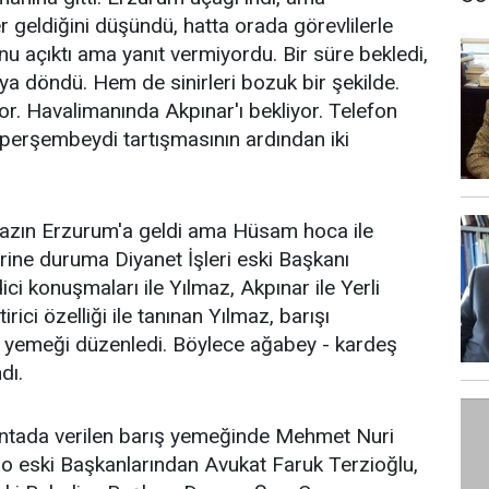
r geldiğini düşündü, hatta orada görevlilerle
efonu açıktı ama yanıt vermiyordu. Bir süre bekledi,
 döndü. Hem de sinirleri bozuk bir şekilde.
r. Havalimanında Akpınar'ı bekliyor. Telefon
 perşembeydi tartışmasının ardından iki
yazın Erzurum'a geldi ama Hüsam hoca ile
ine duruma Diyanet İşleri eski Başkanı
i konuşmaları ile Yılmaz, Akpınar ile Yerli
rici özelliği ile tanınan Yılmaz, barışı
ış yemeği düzenledi. Böylece ağabey - kardeş
dı.
antada verilen barış yemeğinde Mehmet Nuri
Baro eski Başkanlarından Avukat Faruk Terzioğlu,