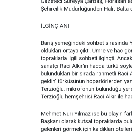
Gazeteci Süreyya Çarbaş, Horasan es
Şehircilik Müdürlüğünden Halit Balta 
İLGİNÇ ANI
Barış yemeğindeki sohbet sırasında Y
oldukları ortaya çıktı. Umre ve hac gö
topraklarla ilgili sohbeti ilginçti. Anca
sanatçı Raci Alkır'ın hacda türkü söyl
bulundukları bir sırada rahmetli Raci A
geldin' türküsünün hoparlörlerden yankı
Terzioğlu, mikrofonun bulunduğu yere
Terzioğlu hemşehrisi Raci Alkır ile ha
Mehmet Nuri Yılmaz ise bu olayın farkl
Başkanı olarak kutsal topraklarda b
gelenleri görmek için kaldıkları oteller