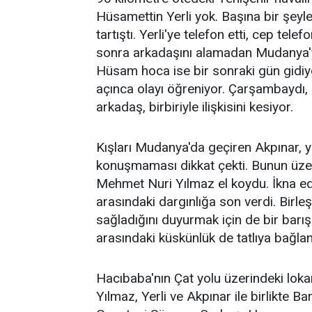
Hüsamettin Yerli yok. Başına bir şeyle
tartıştı. Yerli'ye telefon etti, cep tel
sonra arkadaşını alamadan Mudanya'ya
Hüsam hoca ise bir sonraki gün gidiyo
açınca olayı öğreniyor. Çarşambaydı,
arkadaş, birbiriyle ilişkisini kesiyor.
Kışları Mudanya'da geçiren Akpınar, 
konuşmaması dikkat çekti. Bunun üzer
Mehmet Nuri Yılmaz el koydu. İkna edic
arasındaki dargınlığa son verdi. Birleşti
sağladığını duyurmak için de bir bar
arasındaki küskünlük de tatlıya bağlan
Hacıbaba'nın Çat yolu üzerindeki lok
Yılmaz, Yerli ve Akpınar ile birlikte 