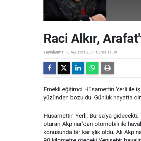
Raci Alkır, Arafat
Yayınlanma:
18 Ağustos 2017 Cuma 11:08
Emekli eğitimci Hüsamettin Yerli ile iş
yüzünden bozuldu. Günlük hayatta ol
Hüsamettin Yerli, Bursa'ya gidecekti.
oturan Akpınar'dan otomobili ile hava
konusunda bir karışlık oldu. Ali Akp
90 kilometre ötedeki Yenişehir havali