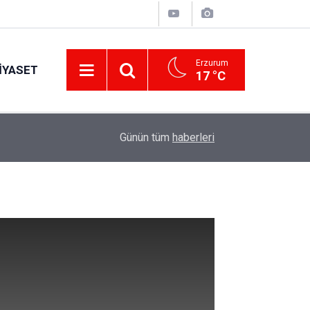
Erzurum
IYASET
17 °C
17:36
Orhan Ovacıklı ve Mustafa Yumlu'nun istikrar dolu
Günün tüm
haberleri