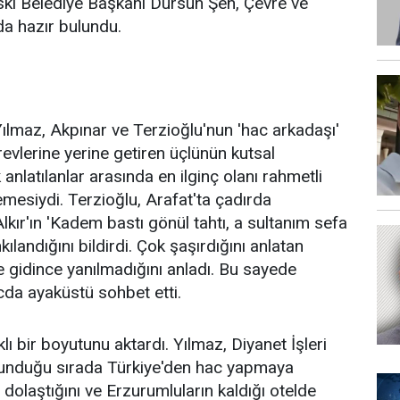
ki Belediye Başkanı Dursun Şen, Çevre ve
da hazır bulundu.
ılmaz, Akpınar ve Terzioğlu'nun 'hac arkadaşı'
revlerine yerine getiren üçlünün kutsal
k anlatılanlar arasında en ilginç olanı rahmetli
emesiydi. Terzioğlu, Arafat'ta çadırda
lkır'ın 'Kadem bastı gönül tahtı, a sultanım sefa
landığını bildirdi. Çok şaşırdığını anlatan
 gidince yanılmadığını anladı. Bu sayede
cda ayaküstü sohbet etti.
ı bir boyutunu aktardı. Yılmaz, Diyanet İşleri
ulunduğu sırada Türkiye'den hac yapmaya
i dolaştığını ve Erzurumluların kaldığı otelde