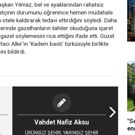
i Başkan Yılmaz, bel ve ayaklarından rahatsız
anatçının durumunu öğrenince hemen müdahale
ğı otele kaldırarak tedavi ettirdiğini söyledi. Daha
klerinde gazelhanların ilahiler okuduğuna işaret
azel söylemesini rica ettiğini ifade etti. Güzel
aci Alkır'ın 'Kadem bastı' türküsüyle birlikte
i bildirdi.
"S
Vahdet Nafiz Aksu
eng
ÜRÜNSÜZ ŞEHİR, YARINSIZ ŞEHİR