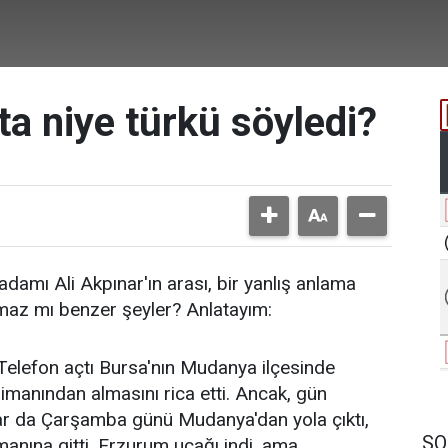
'ta niye türkü söyledi?
adamı Ali Akpınar'ın arası, bir yanlış anlama
maz mı benzer şeyler? Anlatayım:
 Telefon açtı Bursa'nın Mudanya ilçesinde
limanından almasını rica etti. Ancak, gün
ınar da Çarşamba günü Mudanya'dan yola çıktı,
SO
manına gitti. Erzurum uçağı indi, ama