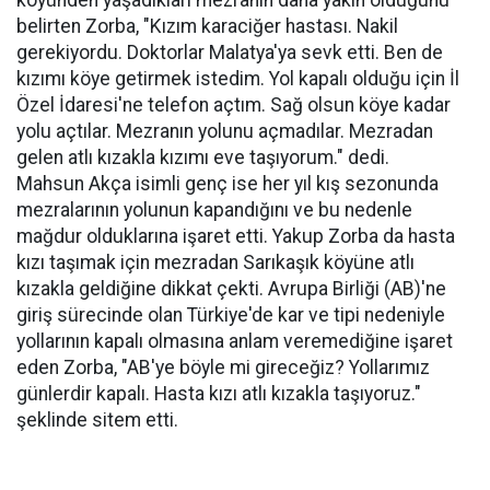
köyünden yaşadıkları mezranın daha yakın olduğunu
belirten Zorba, "Kızım karaciğer hastası. Nakil
gerekiyordu. Doktorlar Malatya'ya sevk etti. Ben de
kızımı köye getirmek istedim. Yol kapalı olduğu için İl
Özel İdaresi'ne telefon açtım. Sağ olsun köye kadar
yolu açtılar. Mezranın yolunu açmadılar. Mezradan
gelen atlı kızakla kızımı eve taşıyorum." dedi.
Mahsun Akça isimli genç ise her yıl kış sezonunda
mezralarının yolunun kapandığını ve bu nedenle
mağdur olduklarına işaret etti. Yakup Zorba da hasta
kızı taşımak için mezradan Sarıkaşık köyüne atlı
kızakla geldiğine dikkat çekti. Avrupa Birliği (AB)'ne
giriş sürecinde olan Türkiye'de kar ve tipi nedeniyle
yollarının kapalı olmasına anlam veremediğine işaret
eden Zorba, "AB'ye böyle mi gireceğiz? Yollarımız
günlerdir kapalı. Hasta kızı atlı kızakla taşıyoruz."
şeklinde sitem etti.