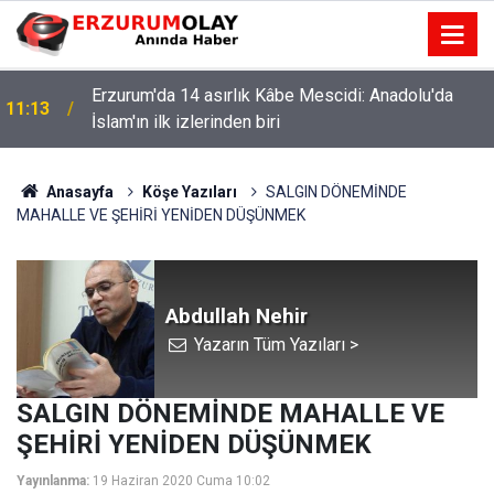
Erzurum’da tarım ekipleri sahaya indi! Çiftçilere
11:03
kritik uyarı
Anasayfa
Köşe Yazıları
SALGIN DÖNEMİNDE
MAHALLE VE ŞEHİRİ YENİDEN DÜŞÜNMEK
Abdullah Nehir
Yazarın Tüm Yazıları >
SALGIN DÖNEMİNDE MAHALLE VE
ŞEHİRİ YENİDEN DÜŞÜNMEK
Yayınlanma:
19 Haziran 2020 Cuma 10:02