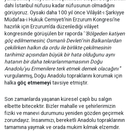
dahi İstanbul nüfusu kadar nüfusunun olmadığını
görüyoruz. Oysaki daha 100 yıl önce Vilâyât-ı Şarkiyye
Müdafaa-i Hukuk Cemiyeti’nin Erzurum Kongresi’ne
hazırlık için Erzurum’da düzenlediği vilâyet
kongresinde görüşülen bir raporda ‘
’Bölgeden katiyen
göç edilmemesini; Osmanlı Devleti’nin Balkanlardan
çekilirken halkın da ordu ile birlikte çekilmesinin
tarihimiz açısından büyük bir hata olduğunu aynı
hatanın bir daha tekrarlanmamasının Doğu
Anadolu’yu Ermenilere terk etmek demek olacağını
‘’
vurgulanmış, Doğu Anadolu topraklarını korumak için
halka
göç etmemeyi
tavsiye etmiştir.
Son zamanlarda yaşanan küresel çaplı bu salgın
elbette bitecektir. Bizler mahalle ve şehirlerimizin
fiziki ve manevi durumunu yeniden gözden geçirmek
zorundayız. İnsanımızı, bereketli Anadolu topraklarının
tamamına yaymak ve orada mukim kılmak elzemdir.