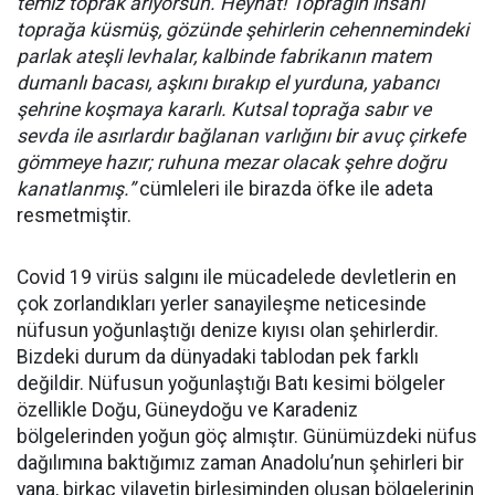
temiz toprak arıyorsun. Heyhat! Toprağın insanı
toprağa küsmüş, gözünde şehirlerin cehennemindeki
parlak ateşli levhalar, kalbinde fabrikanın matem
dumanlı bacası, aşkını bırakıp el yurduna, yabancı
şehrine koşmaya kararlı. Kutsal toprağa sabır ve
sevda ile asırlardır bağlanan varlığını bir avuç çirkefe
gömmeye hazır; ruhuna mezar olacak şehre doğru
kanatlanmış.”
cümleleri ile birazda öfke ile adeta
resmetmiştir.
Covid 19 virüs salgını ile mücadelede devletlerin en
çok zorlandıkları yerler sanayileşme neticesinde
nüfusun yoğunlaştığı denize kıyısı olan şehirlerdir.
Bizdeki durum da dünyadaki tablodan pek farklı
değildir. Nüfusun yoğunlaştığı Batı kesimi bölgeler
özellikle Doğu, Güneydoğu ve Karadeniz
bölgelerinden yoğun göç almıştır. Günümüzdeki nüfus
dağılımına baktığımız zaman Anadolu’nun şehirleri bir
yana, birkaç vilayetin birleşiminden oluşan bölgelerinin