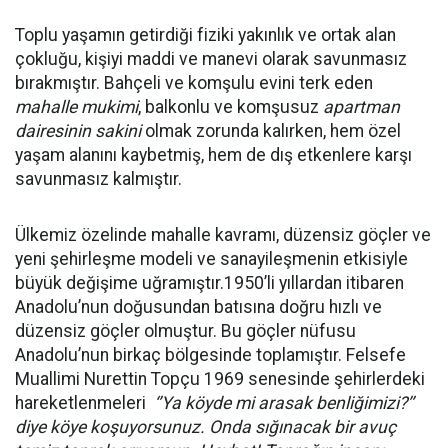
Toplu yaşamın getirdiği fiziki yakınlık ve ortak alan
çokluğu, kişiyi maddi ve manevi olarak savunmasız
bırakmıştır. Bahçeli ve komşulu evini terk eden
mahalle mukimi
, balkonlu ve komşusuz
apartman
dairesinin sakini
olmak zorunda kalırken, hem özel
yaşam alanını kaybetmiş, hem de dış etkenlere karşı
savunmasız kalmıştır.
Ülkemiz özelinde mahalle kavramı, düzensiz göçler ve
yeni şehirleşme modeli ve sanayileşmenin etkisiyle
büyük değişime uğramıştır.1950’li yıllardan itibaren
Anadolu’nun doğusundan batısına doğru hızlı ve
düzensiz göçler olmuştur. Bu göçler nüfusu
Anadolu’nun birkaç bölgesinde toplamıştır. Felsefe
Muallimi Nurettin Topçu 1969 senesinde şehirlerdeki
hareketlenmeleri
‘’Ya köyde mi arasak benliğimizi?’’
diye köye koşuyorsunuz. Onda sığınacak bir avuç