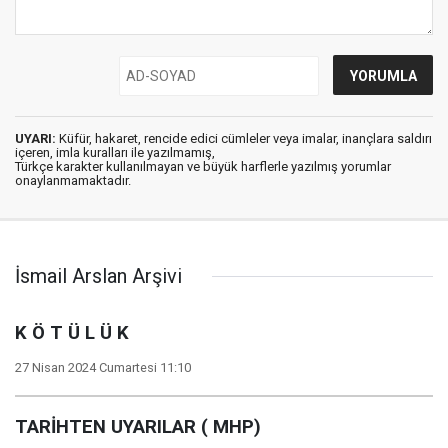
UYARI:
Küfür, hakaret, rencide edici cümleler veya imalar, inançlara saldırı
içeren, imla kuralları ile yazılmamış,
Türkçe karakter kullanılmayan ve büyük harflerle yazılmış yorumlar
onaylanmamaktadır.
İsmail Arslan Arşivi
K Ö T Ü L Ü K
27 Nisan 2024 Cumartesi 11:10
TARİHTEN UYARILAR ( MHP)