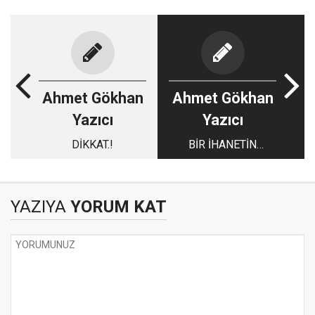
Ahmet Gökhan
Ahmet Gökhan
Yazıcı
Yazıcı
DİKKAT.!
BİR İHANETİN
ANATOMİSİ: KRİPTO
AZINLIKLAR VE
DEVŞİRMELER.!
YAZIYA
YORUM KAT