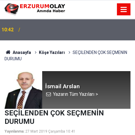
Palandöken yeşile bürünüyor: 199 bin fidanın
10:33
ardından 89 hektarlık yeni proje
Anasayfa
Köşe Yazıları
SEÇİLENDEN ÇOK SEÇMENİN
DURUMU
İsmail Arslan
Yazarın Tüm Yazıları >
SEÇİLENDEN ÇOK SEÇMENİN
DURUMU
Yayınlanma:
27 Mart 2019 Çarşamba 10:41