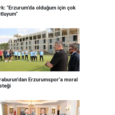
rk: "Erzurum'da olduğum için çok
tluyum"
raburun’dan Erzurumspor’a moral
steği