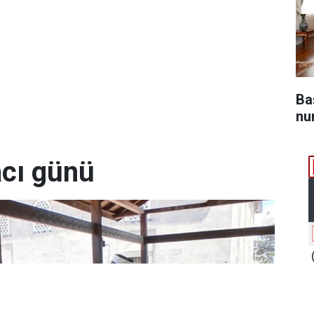
Ba
nu
acı günü