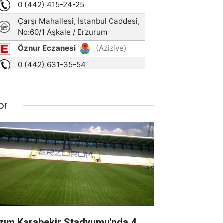
or
zım Karabekir Stadyumu'nda 4