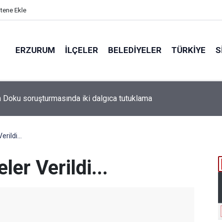
itene Ekle
ERZURUM
İLÇELER
BELEDIYELER
TÜRKIYE
S
n Doku soruşturmasında iki dalgıca tutuklama
rildi...
er Verildi...