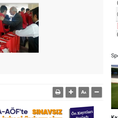
Sp
Ka