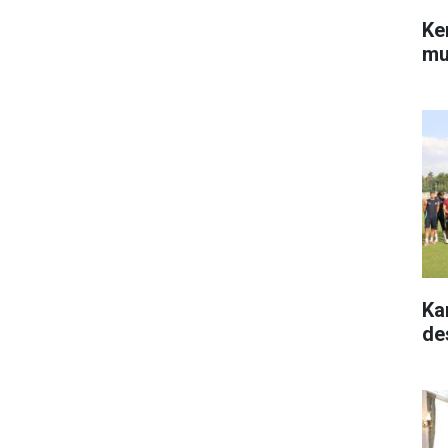
Ke
mu
Ka
de