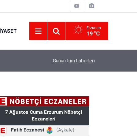
Erzurum
IYASET
19 °C
12:29
Günün tüm
haberleri