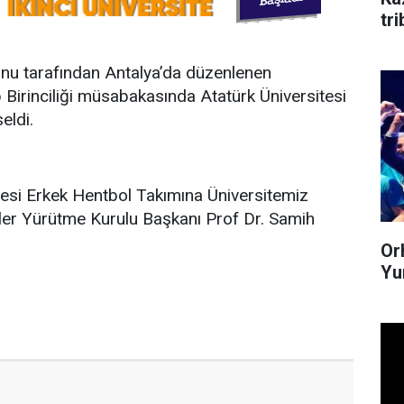
tr
onu tarafından Antalya’da düzenlenen
p Birinciliği müsabakasında Atatürk Üniversitesi
eldi.
tesi Erkek Hentbol Takımına Üniversitemiz
tler Yürütme Kurulu Başkanı Prof Dr. Samih
Or
Yum