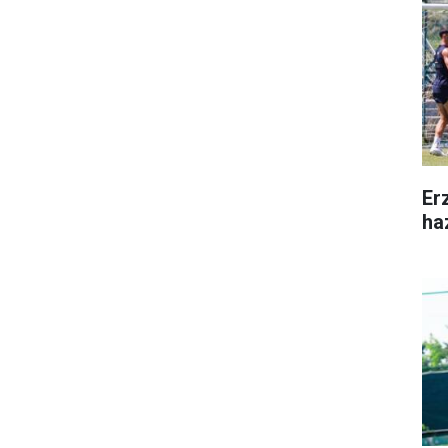
Er
ha