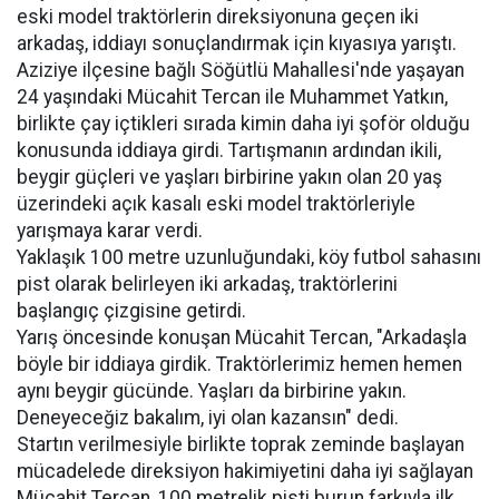
eski model traktörlerin direksiyonuna geçen iki
arkadaş, iddiayı sonuçlandırmak için kıyasıya yarıştı.
Aziziye ilçesine bağlı Söğütlü Mahallesi'nde yaşayan
24 yaşındaki Mücahit Tercan ile Muhammet Yatkın,
birlikte çay içtikleri sırada kimin daha iyi şoför olduğu
konusunda iddiaya girdi. Tartışmanın ardından ikili,
beygir güçleri ve yaşları birbirine yakın olan 20 yaş
üzerindeki açık kasalı eski model traktörleriyle
yarışmaya karar verdi.
Yaklaşık 100 metre uzunluğundaki, köy futbol sahasını
pist olarak belirleyen iki arkadaş, traktörlerini
başlangıç çizgisine getirdi.
Yarış öncesinde konuşan Mücahit Tercan, "Arkadaşla
böyle bir iddiaya girdik. Traktörlerimiz hemen hemen
aynı beygir gücünde. Yaşları da birbirine yakın.
Deneyeceğiz bakalım, iyi olan kazansın" dedi.
Startın verilmesiyle birlikte toprak zeminde başlayan
mücadelede direksiyon hakimiyetini daha iyi sağlayan
Mücahit Tercan, 100 metrelik pisti burun farkıyla ilk