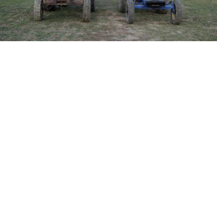
Yayınlanma:
08 Ağustos 2026 Cumartesi 11:52
Erzurum'un Aziziye ilçesine bağlı Söğütlü
Mahallesi'nde çay içerken başlayan "Hangimiz daha
iyi şoförüz?" tartışması, 100 metrelik traktör
yarışına dönüştü.
Köyün futbol sahasında gerçekleştirilen mücadelede
eski model traktörlerin direksiyonuna geçen iki