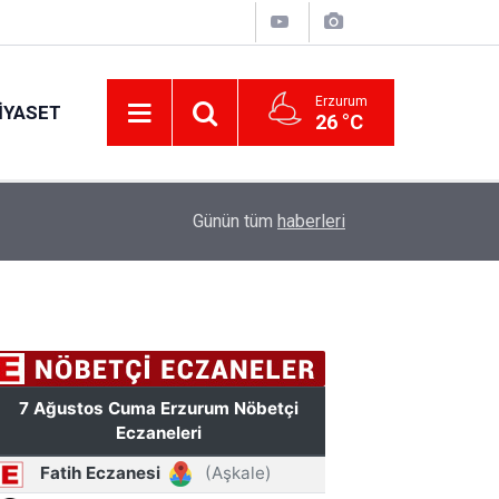
Erzurum
IYASET
26 °C
17:34
Erzurum’da gıda ve yem işletmelerine sıkı marka
Günün tüm
haberleri