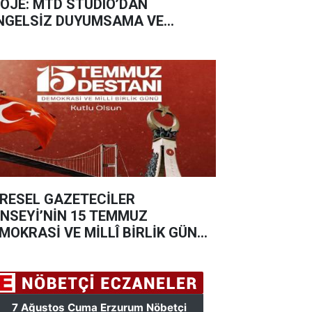
OJE: MTD STUDIO’DAN
NGELSİZ DUYUMSAMA VE
SLETİM ATÖLYESİ”
RESEL GAZETECİLER
NSEYİ’NİN 15 TEMMUZ
MOKRASİ VE MİLLÎ BİRLİK GÜNÜ
SAJI