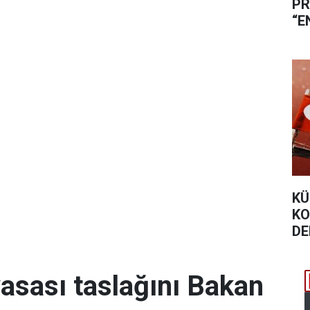
PR
“E
SE
KÜ
KO
DE
ME
yasası taslağını Bakan