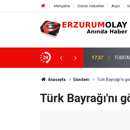
Manşetler
Günün Haberleri
Arşiv
S
su
24
17:37
TÜBİTAK
Anasayfa
Gündem
Türk Bayrağı'nı gö
Türk Bayrağı'nı g