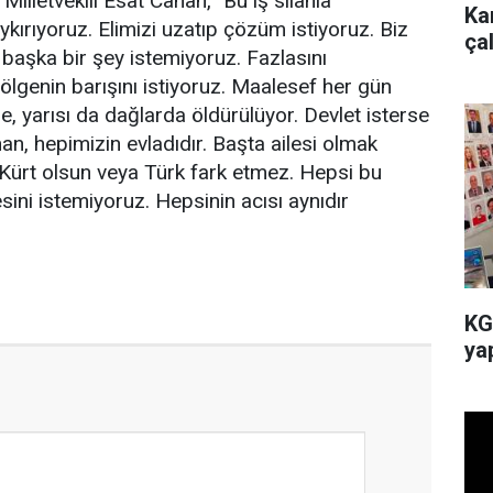
illetvekili Esat Canan, "Bu iş silahla
Ka
kırıyoruz. Elimizi uzatıp çözüm istiyoruz. Biz
ça
n başka bir şey istemiyoruz. Fazlasını
bölgenin barışını istiyoruz. Maalesef her gün
de, yarısı da dağlarda öldürülüyor. Devlet isterse
han, hepimizin evladıdır. Başta ailesi olmak
 Kürt olsun veya Türk fark etmez. Hepsi bu
esini istemiyoruz. Hepsinin acısı aynıdır
KG
yap