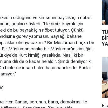
herkesin olduğunu ve kimsenin bayrak için nöbet
anan, şunları söyledi: "Hepimiz bayrak için
eki de bu bayrak için nöbet tutuyor. Çünkü
TÜ
kendisine görev yapmasın. Bayrağı bahane
Bİ
topraklar olmayacak mı? Bir Müslüman başka bir
YA
. Bir Müslüman başka bir Müslüman'ın kimliğini,
kiye'de Kürt kimliği yasaklıdır. Nasıl ki bir
n ana dili de o kadar helaldir. Şimdi deniliyor ki;
 On binlerce insan halen hapishanelerde. Bunlar
pamıyor."
A"
belirten Canan, sorunun, barış, demokrasi ile
Er