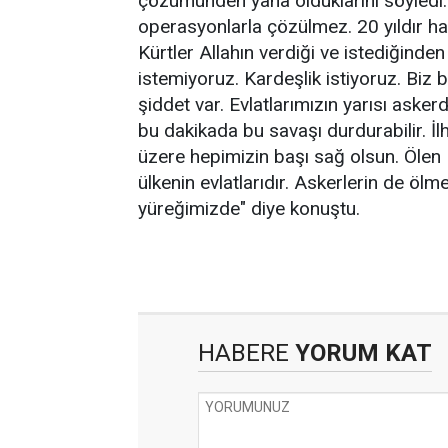
çözümünden yana olduklarını söyledi. M
operasyonlarla çözülmez. 20 yıldır hay
Kürtler Allahın verdiği ve istediğinde
istemiyoruz. Kardeşlik istiyoruz. Biz 
şiddet var. Evlatlarımızın yarısı asker
bu dakikada bu savaşı durdurabilir. İl
üzere hepimizin başı sağ olsun. Ölen
ülkenin evlatlarıdır. Askerlerin de ölm
yüreğimizde" diye konuştu.
HABERE
YORUM KAT