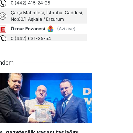
ndem
m, gazetecilik yasası taslağını