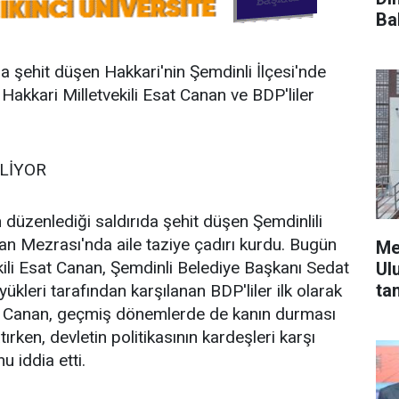
Ba
 şehit düşen Hakkari'nin Şemdinli İlçesi'nde
Hakkari Milletvekili Esat Canan ve BDP'liler
İLİYOR
n düzenlediği saldırıda şehit düşen Şemdinlili
an Mezrası'nda aile taziye çadırı kurdu. Bugün
Me
kili Esat Canan, Şemdinli Belediye Başkanı Sedat
Ul
ta
üyükleri tarafından karşılanan BDP'liler ilk olarak
sat Canan, geçmiş dönemlerde de kanın durması
tırken, devletin politikasının kardeşleri karşı
 iddia etti.