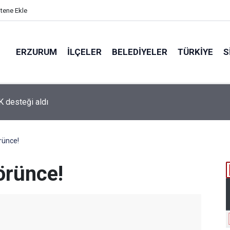
itene Ekle
ERZURUM
İLÇELER
BELEDIYELER
TÜRKIYE
S
 desteği aldı
rünce!
örünce!