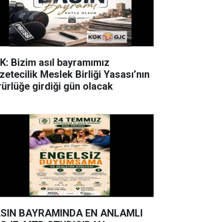
K: Bizim asıl bayramımız
zetecilik Meslek Birliği Yasası’nın
rürlüğe girdiği gün olacak
SIN BAYRAMINDA EN ANLAMLI