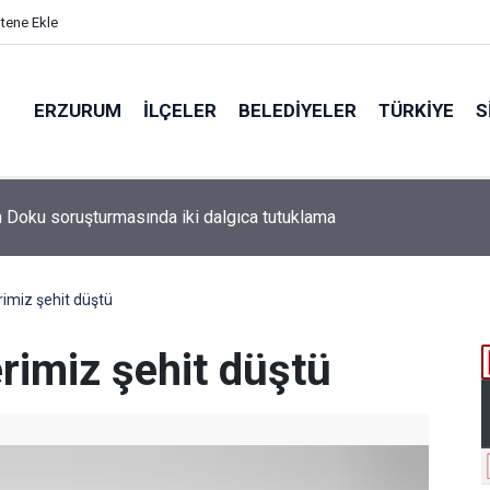
itene Ekle
ERZURUM
İLÇELER
BELEDIYELER
TÜRKIYE
S
rimiz şehit düştü
rimiz şehit düştü