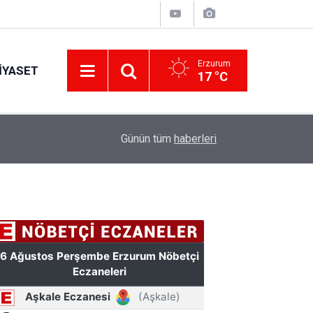
Erzurum
IYASET
17 °C
12:25
YÜRÜYEN PARALAR MANGASI
Günün tüm
haberleri