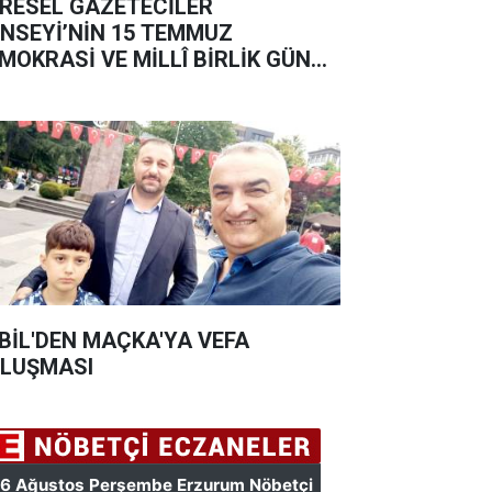
RESEL GAZETECİLER
NSEYİ’NİN 15 TEMMUZ
MOKRASİ VE MİLLÎ BİRLİK GÜNÜ
SAJI
BİL'DEN MAÇKA'YA VEFA
LUŞMASI