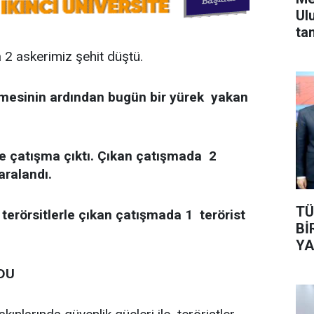
Ul
ta
a 2 askerimiz şehit düştü.
mesinin ardından bugün bir yürek yakan
rle çatışma çıktı. Çıkan çatışmada 2
aralandı.
TÜ
 terörsitlerle çıkan çatışmada 1 terörist
Bİ
YA
LDU