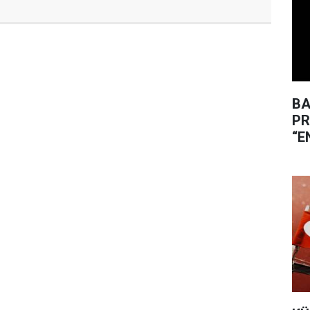
BA
PR
“E
SE