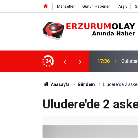
Manşetler
Günün Haberleri
Arşiv
S
ki dalgıca tutuklama
24
12:29
Anasayfa
Gündem
Uludere'de 2 aske
Uludere'de 2 aske