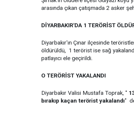
Şırnak'ın Uludere ilçesi Gülyazı köyü y
arasında çıkan çatışmada 2 asker şeh
DİYARBAKIR'DA 1 TERÖRİST ÖLD
Diyarbakır'ın Çınar ilçesinde teröristl
öldürüldü
,
1 terörist ise sağ yakalan
patlayıcı ele geçirildi.
O TERÖRİST YAKALANDI
Diyarbakır Valisi Mustafa Toprak, "
1
bırakıp kaçan terörist yakalandı
" d