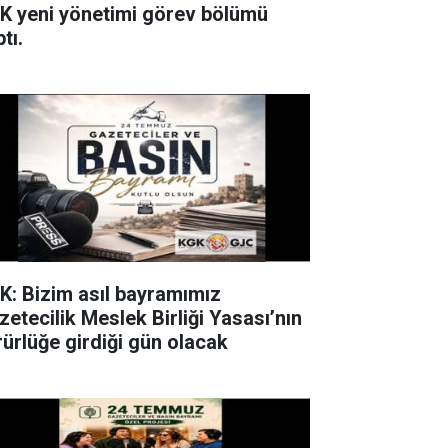
K yeni yönetimi görev bölümü
tı.
K: Bizim asıl bayramımız
zetecilik Meslek Birliği Yasası’nın
rürlüğe girdiği gün olacak