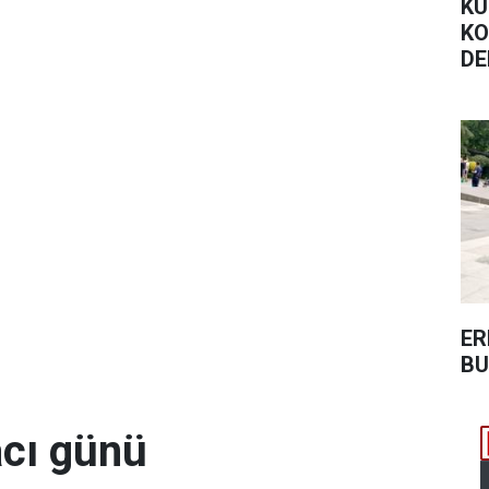
KÜ
KO
DE
ME
ER
BU
acı günü