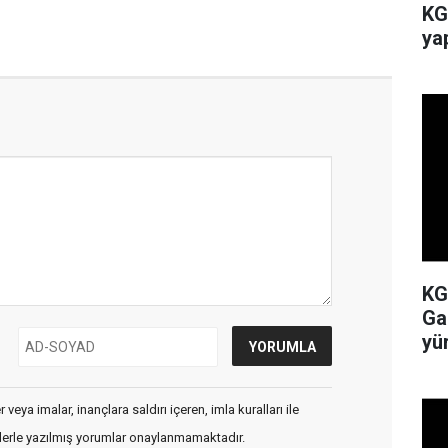
KG
yap
KG
Ga
yü
veya imalar, inançlara saldırı içeren, imla kuralları ile
flerle yazılmış yorumlar onaylanmamaktadır.