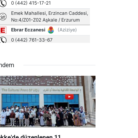
ndem
kke'de düzenlenen 11.