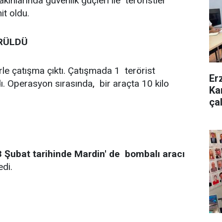
akınlarında güvenlik güçleri ile teröristler
it oldu.
ÜRÜLDÜ
erle çatışma çıktı. Çatışmada 1 terörist
Er
dı. Operasyon sırasında
,
bir araçta 10 kilo
Ka
ça
3 Şubat tarihinde Mardin' de bombalı aracı
edi.