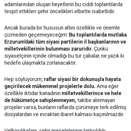
adamlarından oluşan heyetlerin bu ciddi toplantılarda
tespit ettikleri şehir öncelikleri elbette isabetlidir.
​Ancak burada bir hususun altını özellikle ve önemle
çizmeden geçemeyeceğim:
Bu toplantılarda mutlaka
Erzurum'daki tüm siyasi partilerin il başkanlarının ve
milletvekillerinin bulunması zaruridir.
Çünkü
siyasetçinin içinde olmadığı bu tür çabalar, ne yazık ki
hedefe ulaşmakta zorlanacaktır.
​Hep söylüyorum;
raflar siyasi bir dokunuşla hayata
geçirilecek mükemmel projelerle dolu.
Ama eğer
özellikle iktidar kanadının
milletvekillerince ve hele
de hükümetçe sahiplenmeyen,
takibe alınmayan
projeler varsa, bunların raflarda çürümeye terk edilmiş
dosyalardan ve evraktan ibaret kalması kaçınılmazdır.
​Velhasılıkelam, şehir meselelerinin tartışıldığı