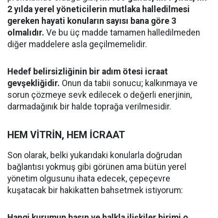
2 yılda yerel yöneticilerin mutlaka halledilmesi
gereken hayati konuların sayısı bana göre 3
olmalıdır.
Ve bu üç madde tamamen halledilmeden
diğer maddelere asla geçilmemelidir.
Hedef belirsizliğinin bir adım ötesi icraat
gevşekliğidir.
Onun da tabii sonucu; kalkınmaya ve
sorun çözmeye sevk edilecek o değerli enerjinin,
darmadağınık bir halde toprağa verilmesidir.
​HEM VİTRİN, HEM İCRAAT
​Son olarak, belki yukarıdaki konularla doğrudan
bağlantısı yokmuş gibi görünen ama bütün yerel
yönetim olgusunu ihata edecek, çepeçevre
kuşatacak bir hakikatten bahsetmek istiyorum:
Hangi kurumun basın ve halkla ilişkiler birimi o