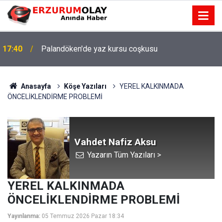
17:37
TÜBİTAK desteği aldı
Anasayfa
Köşe Yazıları
YEREL KALKINMADA
ÖNCELİKLENDİRME PROBLEMİ
Vahdet Nafiz Aksu
Yazarın Tüm Yazıları >
YEREL KALKINMADA
ÖNCELİKLENDİRME PROBLEMİ
Yayınlanma:
05 Temmuz 2026 Pazar 18:34