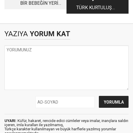
BİR BEBEĞİN YERİ
TÜRK KURTULUŞ
ANNESİNİN YANIDIR
SAVAŞI GERÇEK
OLAN BUDUR
YAZIYA
YORUM KAT
UYARI:
Küfür, hakaret, rencide edici cümleler veya imalar, inançlara saldırı
içeren, imla kuralları ile yazılmamış,
Türkçe karakter kullanılmayan ve büyük harflerle yazılmış yorumlar