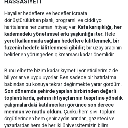
HASSASİYETİ
​Hayaller hedeflere ve hedefler icraata
dönüştürülürken planlı, programlı ve ciddi yol
haritalarına her zaman ihtiyaç var.
Kafa karışıklığı, her
kademedeki yönetimsel erki şaşkınlığa iter.
Hele
yerel kalkınmada sağlam hedeflere kilitlenmek, bir
füzenin hedefe kilitlenmesi gibidir;
bir uzay aracının
belirlenen yörüngeden çıkmaması kadar önemlidir.
​Bunu elbette bizim kadar kıymetli yöneticilerimiz de
biliyorlar ve uyguluyorlar. Ben sadece bir hatırlatma
babından bu konuya tekrar değinmekte yarar gördüm.
Son dönemde şehirde yapılan birbirinden değerli
toplantılarda, şehrin ihtiyaçlarının tespitine yönelik
çalışmalardaki katılımcıları görünce son derece
memnun ve mutlu oldum.
Çünkü hem sivil toplum
örgütlerinden hem şehir aydınlarından, gazeteci ve
yazarlardan hem de her iki üniversitemizin bilim