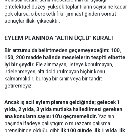
entelektüel düzeyi yüksek toplantıların sayısı ne kadar
çok olursa, o bereketli fikir jimnastiğinden somut
sonuçlar illaki çıkacaktır.
​EYLEM PLANINDA "ALTIN ÜÇLÜ" KURALI
Bir arzumu da belirtmeden geçemeyeceğim: 100,
150, 200 madde halinde meselelerin tespiti elbette
iyi bir şeydir.
Ele alınmayan, listeye konulmayan,
irdelenmeyen, altı doldurulmayan hiçbir konu
kalmamalıdır; buraya bir sınır veya bir tahdit
getiremeyiz.
Ancak iş acil eylem planına geldiğinde; gelecek 1
yılda, 2 yılda, 3 yılda mutlaka halledilmesi gereken
ana konuların sayısı 10'u geçmemelidir.
Yazının
başında ifadeye çalıştığım o muazzam çalışma
prensibinde olduğu gibi;
ilk 100 günde, ilk 1 yılda, ilk