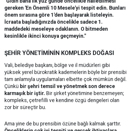
"Gidin bana ilk yüz günde öncelikle halledilmesi
gereken 'En Önemli 10 Mesele'yi tespit edin. Bunları
önem sırasına göre 1'den başlayarak listeleyin.
İcraata başladığınızda öncelikle sadece 1.
maddedeki meseleye odaklanın. O bitmeden
kesinlikle ikinci konuya geçmeyin."
​ŞEHİR YÖNETİMİNİN KOMPLEKS DOĞASI
​Vali, belediye başkanı, bölge ve il müdürleri gibi
yüksek yerel bürokratik kademelerin böyle bir prensibi
tam anlamıyla uygulamaları elbette çok mümkün değil.
Çünkü
bir şehri temsil ve yönetmek son derece
karmaşık bir iştir.
Bir şirket yönetimine benzemeyen;
kompleks, çetrefilli ve kendine özgü dengeleri olan
zor bir süreçtir bu.
​Ama yine de bu prensibin özüne bağlı kalmak şarttır.
Önceliklerin çok iyi tespiti ve gerçek ihtiyaçlara