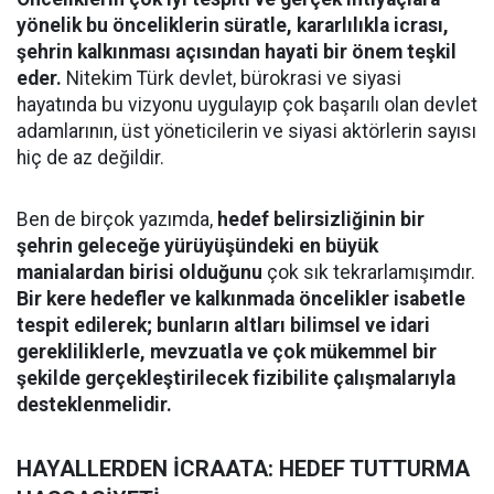
yönelik bu önceliklerin süratle, kararlılıkla icrası,
şehrin kalkınması açısından hayati bir önem teşkil
eder.
Nitekim Türk devlet, bürokrasi ve siyasi
hayatında bu vizyonu uygulayıp çok başarılı olan devlet
adamlarının, üst yöneticilerin ve siyasi aktörlerin sayısı
hiç de az değildir.
​Ben de birçok yazımda,
hedef belirsizliğinin bir
şehrin geleceğe yürüyüşündeki en büyük
manialardan birisi olduğunu
çok sık tekrarlamışımdır.
Bir kere hedefler ve kalkınmada öncelikler isabetle
tespit edilerek; bunların altları bilimsel ve idari
gerekliliklerle, mevzuatla ve çok mükemmel bir
şekilde gerçekleştirilecek fizibilite çalışmalarıyla
desteklenmelidir.
​HAYALLERDEN İCRAATA: HEDEF TUTTURMA