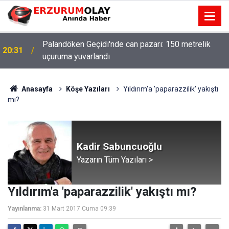
Erzurumspor FK’nın Süper Lig’de ilk 3 hafta maç
12:02
programı
Anasayfa
Köşe Yazıları
Yıldırım'a 'paparazzilik' yakıştı
mı?
Kadir Sabuncuoğlu
Yazarın Tüm Yazıları >
Yıldırım'a 'paparazzilik' yakıştı mı?
Yayınlanma:
31 Mart 2017 Cuma 09:39