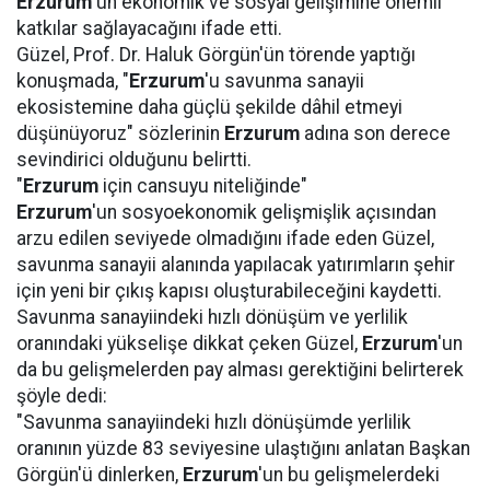
Erzurum
'un ekonomik ve sosyal gelişimine önemli
katkılar sağlayacağını ifade etti.
Güzel, Prof. Dr. Haluk Görgün'ün törende yaptığı
konuşmada, "
Erzurum
'u savunma sanayii
ekosistemine daha güçlü şekilde dâhil etmeyi
düşünüyoruz" sözlerinin
Erzurum
adına son derece
sevindirici olduğunu belirtti.
"
Erzurum
için cansuyu niteliğinde"
Erzurum
'un sosyoekonomik gelişmişlik açısından
arzu edilen seviyede olmadığını ifade eden Güzel,
savunma sanayii alanında yapılacak yatırımların şehir
için yeni bir çıkış kapısı oluşturabileceğini kaydetti.
Savunma sanayiindeki hızlı dönüşüm ve yerlilik
oranındaki yükselişe dikkat çeken Güzel,
Erzurum
'un
da bu gelişmelerden pay alması gerektiğini belirterek
şöyle dedi:
"Savunma sanayiindeki hızlı dönüşümde yerlilik
oranının yüzde 83 seviyesine ulaştığını anlatan Başkan
Görgün'ü dinlerken,
Erzurum
'un bu gelişmelerdeki