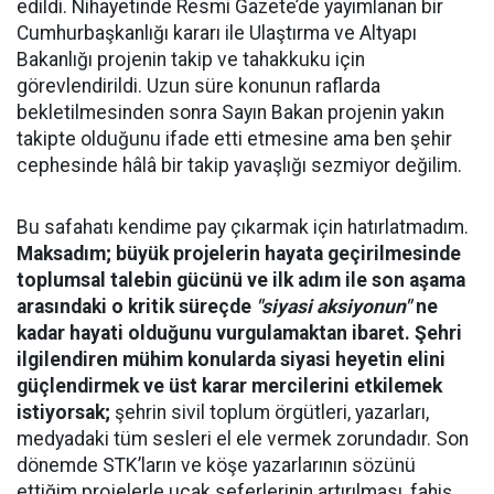
edildi. Nihayetinde Resmi Gazete’de yayımlanan bir
Cumhurbaşkanlığı kararı ile Ulaştırma ve Altyapı
Bakanlığı projenin takip ve tahakkuku için
görevlendirildi. Uzun süre konunun raflarda
bekletilmesinden sonra Sayın Bakan projenin yakın
takipte olduğunu ifade etti etmesine ama ben şehir
cephesinde hâlâ bir takip yavaşlığı sezmiyor değilim.
Bu safahatı kendime pay çıkarmak için hatırlatmadım.
Maksadım; büyük projelerin hayata geçirilmesinde
toplumsal talebin gücünü ve ilk adım ile son aşama
arasındaki o kritik süreçde
"siyasi aksiyonun"
ne
kadar hayati olduğunu vurgulamaktan ibaret.
Şehri
ilgilendiren mühim konularda siyasi heyetin elini
güçlendirmek ve üst karar mercilerini etkilemek
istiyorsak;
şehrin sivil toplum örgütleri, yazarları,
medyadaki tüm sesleri el ele vermek zorundadır. Son
dönemde STK’ların ve köşe yazarlarının sözünü
ettiğim projelerle uçak seferlerinin artırılması, fahiş