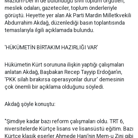
Mazlum-Der’in de bulunduğu sivil toplum örgütleri,
meslek odaları, gazeteciler, toplum önderleriyle
görüştü. Heyette yer alan Ak Parti Mardin Milletkvekili
Abdurrahim Akdağ, düzenlediği basın toplantısında
temaslarıyla ilgili açıklamada bulundu.
'HÜKÜMETİN BİRTAKIM HAZIRLIĞI VAR'
Hükümetin Kürt sorununa ilişkin yaptığı çalışmaları
anlatan Akdağ, Başbakan Recep Tayyip Erdoğan’ın,
'PKK silah bırakırsa operasyonlar durur' demesinin
çok önemli bir açıklama olduğunu söyledi.
Akdağ şöyle konuştu:
"Şimdiye kadar bazı reform çalışmaları oldu. TRT 6,
niversitelerde Kürtçe lisans ve lisansüstü eğitim. Bazı
Kürtçe klasik eserler Ahmede Hani’nin Mem-u Zini gibi