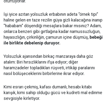
oturtuyorlar.
İşi iyice azıtan yolsuzluk erbabının adeta “örnek tipi”
haline gelen en taze rezilin güya gizli kalacağına inanıp
"hababam" döşendiği mesajlara bakar mısınız? Adam,
onlarca benzeri gibi gırtlağına kadar namussuzluğun,
hayasızlığın, çirkinliğin, çamurun içine düşmüş,
bebeği
ile birlikte debelenip duruyor.
Yolsuzluk ajansından birkaç manzaraya daha göz
atalım: Biri hırsızlıklarını ifşa ediyor; diğer
haramzadeler topladıkları rüşveti, irtikâp paralarını
nasıl bölüşeceklerini birbirlerine ikrar ediyor.
Kimi esrarı çekmiş, kafası dumanlı, hesabı kitabı
karışık, kimi sahip olduğu gücü ve kudreti mal edinme
sevgisiyle kirletiyor.