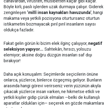
canavardan, virüsten, musibetten kaçar gibi kaçar.
Böyle kirli, paslı işlerden uzak durmaya çalışır. Giderek
zenginleşen
‘millî insan kaynakları havuzunda’
, hangi
makama veya yetkili pozisyona oturtursanız oturtun
istikametini bozmayacak pırıl pırıl insanların sayısı
oldukça fazladır.
Fakat gelin görün ki bizim elek ilginç çalışıyor,
negatif
seleksiyon yapıyor...
Sahtekârı, hırsızı, yolsuzu
elemiyor; aksine doğru düzgün insanları saf dışı
bırakıyor!
Daha açık konuşalım: Seçimlerde seçicilerin önüne
onlarca, yüzlerce, binlerce özgeçmiş geliyor. Bunların
arasında hangi görevi verirseniz verin yüzünün akıyla
çıkacak yüzlerce insan varken, ne hikmetse etkili ve
yetkili kişiler gidip çürük elmaları —belki de kullanışlı
aparatlar oldukları için— seçerek en gözde makamlara