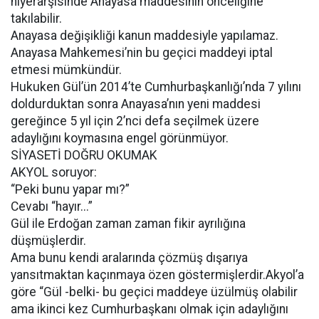
hiyerarşisinde Anayasa maddesinin önceliğine
takılabilir.
Anayasa değişikliği kanun maddesiyle yapılamaz.
Anayasa Mahkemesi’nin bu geçici maddeyi iptal
etmesi mümkündür.
Hukuken Gül’ün 2014’te Cumhurbaşkanlığı’nda 7 yılını
doldurduktan sonra Anayasa’nın yeni maddesi
gereğince 5 yıl için 2’nci defa seçilmek üzere
adaylığını koymasına engel görünmüyor.
SİYASETİ DOĞRU OKUMAK
AKYOL soruyor:
“Peki bunu yapar mı?”
Cevabı “hayır...”
Gül ile Erdoğan zaman zaman fikir ayrılığına
düşmüşlerdir.
Ama bunu kendi aralarında çözmüş dışarıya
yansıtmaktan kaçınmaya özen göstermişlerdir.Akyol’a
göre “Gül -belki- bu geçici maddeye üzülmüş olabilir
ama ikinci kez Cumhurbaşkanı olmak için adaylığını