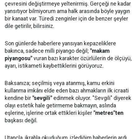
çevresini değiştirmeye yeltenirmiş. Gerçeği ne kadar
yansıtıyor bilmiyorum ama halk arasında böyle yaygın
bir kanaat var. Türedi zenginler için de benzer şeyler
dile getirilir, bilirsiniz.
Son günlerde haberlere yansıyan kepazeliklere
bakınca, sadece milli piyango değil;
"makam
piyangosu"
vuran bazı karakter özürlülerin de ölçüyü,
ayarı, istikameti kaybettiklerini görüyoruz.
Baksanıza; seçilmiş veya atanmış, kamu erkini
kullanma imkânı elde eden bazı ahmakların ilk icraati
kendine bir
"sevgili"
edinmek oluyor. "Sevgili" diyerek
olayı estetik hale getirmeme bakmayın, aslında
eşlerine, işlerine ortak ettikleri kişiler
"metres"ten
başkası değil.
Utançla, ikrahla okuduğum, izlediğim haberlerin ardı