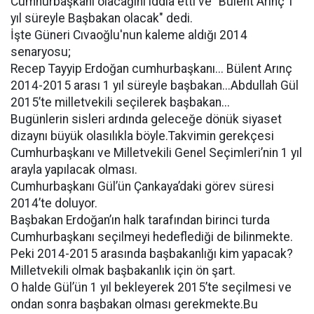
Cumhurbaşkanı olacağını iddia etti ve "Bülent Arınç 1
yıl süreyle Başbakan olacak" dedi.
İşte Güneri Cıvaoğlu'nun kaleme aldığı 2014
senaryosu;
Recep Tayyip Erdoğan cumhurbaşkanı... Bülent Arınç
2014-2015 arası 1 yıl süreyle başbakan...Abdullah Gül
2015’te milletvekili seçilerek başbakan...
Bugünlerin sisleri ardında geleceğe dönük siyaset
dizaynı büyük olasılıkla böyle.Takvimin gerekçesi
Cumhurbaşkanı ve Milletvekili Genel Seçimleri’nin 1 yıl
arayla yapılacak olması.
Cumhurbaşkanı Gül’ün Çankaya’daki görev süresi
2014’te doluyor.
Başbakan Erdoğan’ın halk tarafından birinci turda
Cumhurbaşkanı seçilmeyi hedeflediği de bilinmekte.
Peki 2014-2015 arasında başbakanlığı kim yapacak?
Milletvekili olmak başbakanlık için ön şart.
O halde Gül’ün 1 yıl bekleyerek 2015’te seçilmesi ve
ondan sonra başbakan olması gerekmekte.Bu