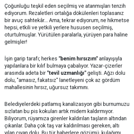
Çoğunluğu teşkil eden seçilmiş ve atanmışları tenzih
ediyorum. Rezaletleri ortalığa dökülenleri toplasanız
bir avuç sahtekâr... Ama, tekrar ediyorum, ne hikmetse
hepsi, etkili ve yetkili yerlere hususen seçilmiş,
oturtulmuşlar. Yürütülen paralarla, yürüyen para haline
gelmişler!
İşin garip tarafı; herkes
"benim hırsızım"
anlayışıyla
yapılanlara bir kılıf bulmaya çabalıyor. Yazar-çizerler
arasında adeta bir
"tevil uzmanlığı"
gelişti. Ağzı dolu
dolu, "amasız, fakatsız" lanetleyeni çok az gördüm
mahallesinin hırsız, uğursuz takımını.
Belediyelerdeki patlamış kanalizasyon gibi burnumuzu
sızlatan bu pis kokuları artık midem kaldırmıyor.
Biliyorum, rüyamıza girenler kaldırılan taşların altından
çıkanlar. Daha çok taş var kaldırılması gereken, altı
yılan çıyan dolu. Bu tür haberlere gözümü, kulağımı