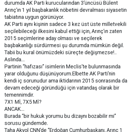
durumda AK Parti kurucularından 3’üncüsü Bülent
Arınç’ın 1 yıl başbakanlık nöbetini devralması siyasetin
tabiatına uygun görünüyor.
AK Parti aynı kişinin sadece 3 kez üst üste milletvekili
seçilebileceği ilkesini kabul ettiği için, Arınç’ın zaten
2015 seçimlerine aday olması ve seçilerek
başbakanlığı sürdürmesi şu durumda mümkün değil.
Tabii bu kural önümüzdeki süreçte değişmezse!..
Aslında...
Partinin “hafızası” isimlerin Meclis’te bulunmasında
yarar olduğunu düşünüyorum.Elbette AK Parti’nin
kendi iç sorunudur ama iktidarının 2015 sonrasında da
devam edeceği göründüğü için vatandaş olarak bir
temennimdir.
7X1 Mİ, 7X5 Mİ?
ANCAK...
Burada “bir hukuk yorumu bu dizaynı bozabilir mi”
sorusu gündemde.
Taha Akyol CNN’de “Erdoğan Cumhurbaşkanı, Arınç 1