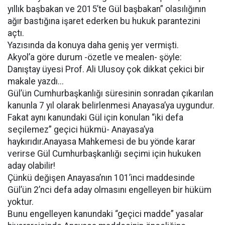
yıllık başbakan ve 2015’te Gül başbakan” olasılığının
ağır bastığına işaret ederken bu hukuk parantezini
açtı.
Yazısında da konuya daha geniş yer vermişti.
Akyol’a göre durum -özetle ve mealen- şöyle:
Danıştay üyesi Prof. Ali Ulusoy çok dikkat çekici bir
makale yazdı...
Gül’ün Cumhurbaşkanlığı süresinin sonradan çıkarılan
kanunla 7 yıl olarak belirlenmesi Anayasa’ya uygundur.
Fakat aynı kanundaki Gül için konulan “iki defa
seçilemez” geçici hükmü- Anayasa’ya
haykırıdır.Anayasa Mahkemesi de bu yönde karar
verirse Gül Cumhurbaşkanlığı seçimi için hukuken
aday olabilir!
Çünkü değişen Anayasa’nın 101’inci maddesinde
Gül’ün 2’nci defa aday olmasını engelleyen bir hüküm
yoktur.
Bunu engelleyen kanundaki “geçici madde” yasalar