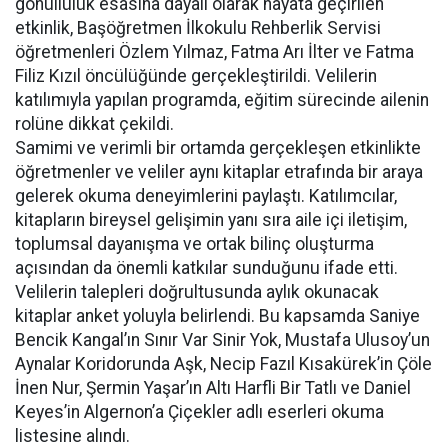
gönüllülük esasına dayalı olarak hayata geçirilen
etkinlik, Başöğretmen İlkokulu Rehberlik Servisi
öğretmenleri Özlem Yılmaz, Fatma Arı İlter ve Fatma
Filiz Kızıl öncülüğünde gerçekleştirildi. Velilerin
katılımıyla yapılan programda, eğitim sürecinde ailenin
rolüne dikkat çekildi.
Samimi ve verimli bir ortamda gerçekleşen etkinlikte
öğretmenler ve veliler aynı kitaplar etrafında bir araya
gelerek okuma deneyimlerini paylaştı. Katılımcılar,
kitapların bireysel gelişimin yanı sıra aile içi iletişim,
toplumsal dayanışma ve ortak bilinç oluşturma
açısından da önemli katkılar sunduğunu ifade etti.
Velilerin talepleri doğrultusunda aylık okunacak
kitaplar anket yoluyla belirlendi. Bu kapsamda Saniye
Bencik Kangal’ın Sınır Var Sinir Yok, Mustafa Ulusoy’un
Aynalar Koridorunda Aşk, Necip Fazıl Kısakürek’in Çöle
İnen Nur, Şermin Yaşar’ın Altı Harfli Bir Tatlı ve Daniel
Keyes’in Algernon’a Çiçekler adlı eserleri okuma
listesine alındı.