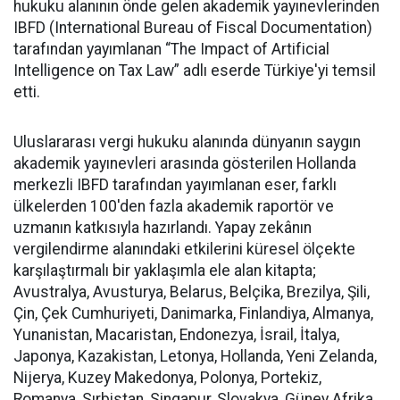
hukuku alanının önde gelen akademik yayınevlerinden
IBFD (International Bureau of Fiscal Documentation)
tarafından yayımlanan “The Impact of Artificial
Intelligence on Tax Law” adlı eserde Türkiye'yi temsil
etti.
Uluslararası vergi hukuku alanında dünyanın saygın
akademik yayınevleri arasında gösterilen Hollanda
merkezli IBFD tarafından yayımlanan eser, farklı
ülkelerden 100'den fazla akademik raportör ve
uzmanın katkısıyla hazırlandı. Yapay zekânın
vergilendirme alanındaki etkilerini küresel ölçekte
karşılaştırmalı bir yaklaşımla ele alan kitapta;
Avustralya, Avusturya, Belarus, Belçika, Brezilya, Şili,
Çin, Çek Cumhuriyeti, Danimarka, Finlandiya, Almanya,
Yunanistan, Macaristan, Endonezya, İsrail, İtalya,
Japonya, Kazakistan, Letonya, Hollanda, Yeni Zelanda,
Nijerya, Kuzey Makedonya, Polonya, Portekiz,
Romanya, Sırbistan, Singapur, Slovakya, Güney Afrika,