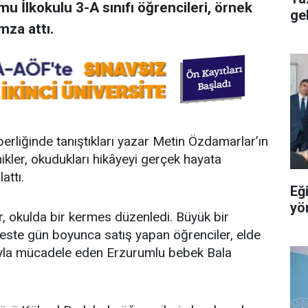
u İlkokulu 3-A sınıfı öğrencileri, örnek
ge
mza attı.
rliğinde tanıştıkları yazar Metin Özdamarlar’ın
inikler, okudukları hikâyeyi gerçek hayata
attı.
Eği
yön
er, okulda bir kermes düzenledi. Büyük bir
este gün boyunca satış yapan öğrenciler, elde
ğıyla mücadele eden Erzurumlu bebek Bala