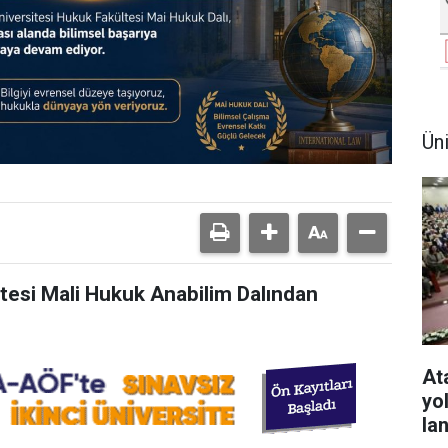
Ün
tesi Mali Hukuk Anabilim Dalından
At
yo
la