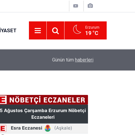
Erzurum
IYASET
19 °C
17:40
Kazım Karabekir Stadyumu'nda 4 tribün tam kapa
Günün tüm
haberleri