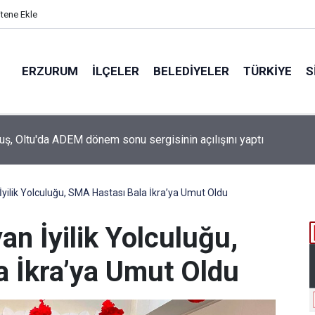
itene Ekle
ERZURUM
İLÇELER
BELEDIYELER
TÜRKIYE
S
 Belediye Başkanı Görbil Özcan partisinden istifa etti
 İyilik Yolculuğu, SMA Hastası Bala İkra’ya Umut Oldu
an İyilik Yolculuğu,
 İkra’ya Umut Oldu