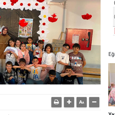
Eğ
Ya