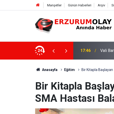
Manşetler
Günün Haberleri
Arşiv
S
onu sergisinin açılışını yaptı
24
17:42
Şenkaya
Anasayfa
Eğitim
Bir Kitapla Başlayan
Bir Kitapla Başlay
SMA Hastası Bala