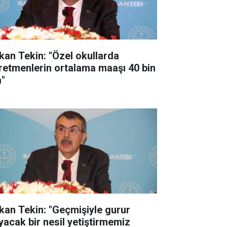
kan Tekin: "Özel okullarda
retmenlerin ortalama maaşı 40 bin
a"
kan Tekin: "Geçmişiyle gurur
yacak bir nesil yetiştirmemiz