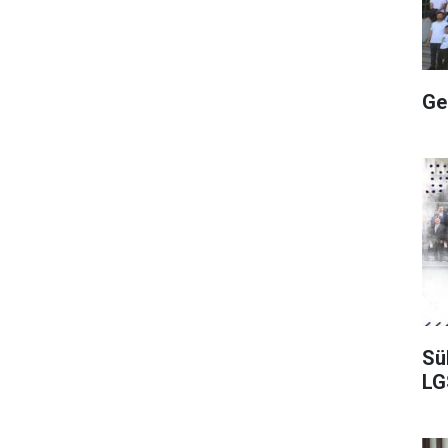
Ge
Sü
LGS