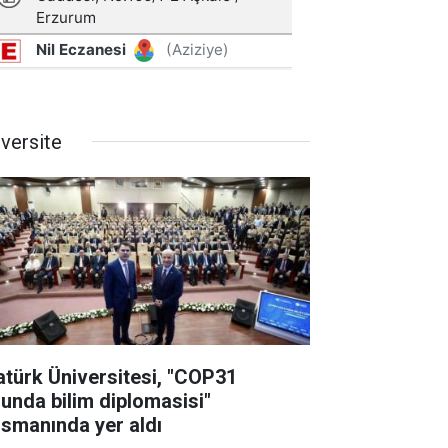
iversite
atürk Üniversitesi, "COP31
lunda bilim diplomasisi"
nsmanında yer aldı