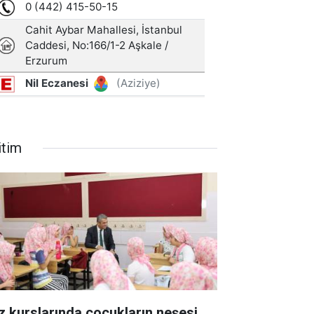
itim
z kurslarında çocukların neşesi