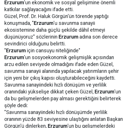
Erzurum
'un ekonomik ve sosyal gelişimine önemli
katkılar sağlayacağını ifade etti.
Güzel, Prof. Dr. Haluk Görgün'ün törende yaptığı
konuşmada, "
Erzurum
'u savunma sanayii
ekosistemine daha güçlü şekilde dâhil etmeyi
düşünüyoruz" sözlerinin
Erzurum
adına son derece
sevindirici olduğunu belirtti.
"
Erzurum
için cansuyu niteliğinde"
Erzurum
'un sosyoekonomik gelişmişlik açısından
arzu edilen seviyede olmadığını ifade eden Güzel,
savunma sanayii alanında yapılacak yatırımların şehir
için yeni bir çıkış kapısı oluşturabileceğini kaydetti.
Savunma sanayiindeki hızlı dönüşüm ve yerlilik
oranındaki yükselişe dikkat çeken Güzel,
Erzurum
'un
da bu gelişmelerden pay alması gerektiğini belirterek
şöyle dedi:
"Savunma sanayiindeki hızlı dönüşümde yerlilik
oranının yüzde 83 seviyesine ulaştığını anlatan Başkan
Görgün'ü dinlerken,
Erzurum
'un bu gelişmelerdeki