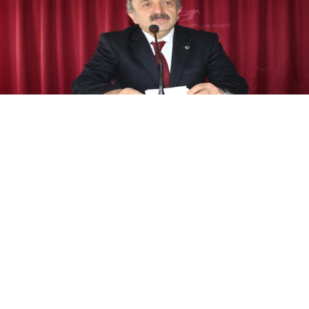
Yayınlanma:
08 Ağustos 2026 Cumartesi 20:37
ER-VAK Başkanı Erdal Güzel, Erzurum'un savunma
sanayii ekosistemine daha güçlü şekilde dâhil
edilmesi gerektiğini belirterek, "Konya ve Sivas
örneğine Erzurum'un da katılmasını temenni
ediyorum" dedi.