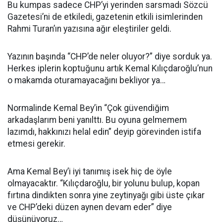
Bu kumpas sadece CHP’yi yerinden sarsmadı Sözcü
Gazetesi’ni de etkiledi, gazetenin etkili isimlerinden
Rahmi Turan’ın yazısına ağır eleştiriler geldi.
Yazının başında “CHP’de neler oluyor?” diye sorduk ya.
Herkes iplerin koptuğunu artık Kemal Kılıçdaroğlu’nun
o makamda oturamayacağını bekliyor ya…
Normalinde Kemal Bey’in “Çok güvendiğim
arkadaşlarım beni yanılttı. Bu oyuna gelmemem
lazımdı, hakkınızı helal edin” deyip görevinden istifa
etmesi gerekir.
Ama Kemal Bey’i iyi tanımış isek hiç de öyle
olmayacaktır. “Kılıçdaroğlu, bir yolunu bulup, kopan
fırtına dindikten sonra yine zeytinyağı gibi üste çıkar
ve CHP’deki düzen aynen devam eder” diye
düşünüyoruz…