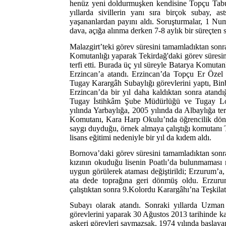
henüz yeni doldurmuşken kendisine Topçu Tabu
yıllarda sivillerin yanı sıra birçok subay,
yaşananlardan payını aldı. Soruşturmalar, 1 N
dava, açığa alınma derken 7-8 aylık bir süreçten 
Malazgirt’teki görev süresini tamamladıktan sonr
Komutanlığı yaparak Tekirdağ'daki görev süresi
terfi etti. Burada üç yıl süreyle Batarya Komutanl
Erzincan’a atandı. Erzincan’da Topçu Er Özel
Tugay Karargâh Subaylığı görevlerini yaptı, Binba
Erzincan’da bir yıl daha kaldıktan sonra atan
Tugay İstihkâm Şube Müdürlüğü ve Tugay Loj
yılında Yarbaylığa, 2005 yılında da Albaylığa terf
Komutanı, Kara Harp Okulu’nda öğrencilik döne
saygı duyduğu, örnek almaya çalıştığı komutanı 
lisans eğitimi nedeniyle bir yıl da kıdem aldı.
Bornova’daki görev süresini tamamladıktan sonr
kızının okuduğu lisenin Poatlı’da bulunmaması
uygun görülerek ataması değiştirildi; Erzurum’a
ata dede toprağına geri dönmüş oldu. Erzu
çalıştıktan sonra 9.Kolordu Karargâhı’na Teşkila
Subayı olarak atandı. Sonraki yıllarda Uzman
görevlerini yaparak 30 Ağustos 2013 tarihinde ka
askeri görevleri saymazsak, 1974 yılında başlaya