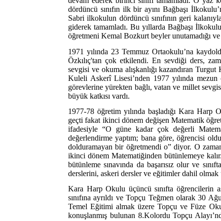
devam ederek birinci sınıfı tamamladı. O yaz kö
dördüncü sınıfın ilk bir ayını Bağbaşı İlkokul
Sabri ilkokulun dördüncü sınıfının geri kalanıyl
giderek tamamladı. Bu yıllarda Bağbaşı İlkokul
öğretmeni Kemal Bozkurt beyler unutamadığı ve e
1971 yılında 23 Temmuz Ortaokulu’na kaydoldu
Özkılıç'tan çok etkilendi. En sevdiği ders, za
sevgisi ve okuma alışkanlığı kazandıran Turgut 
Kuleli Askerî Lisesi’nden 1977 yılında mezun o
görevlerine yürekten bağlı, vatan ve millet sevgi
büyük katkısı vardı.
1977-78 öğretim yılında başladığı Kara Harp Ok
geçti fakat ikinci dönem değişen Matematik öğr
ifadesiyle “O güne kadar çok değerli Matem
değerlendirme yaptım; bana göre, öğrencisi ol
dolduramayan bir öğretmendi o” diyor. O zaman 
ikinci dönem Matematiğinden bütünlemeye kalır
bütünleme sınavında da başarısız olur ve sınıfta 
derslerini, askeri dersler ve eğitimler dahil olm
Kara Harp Okulu üçüncü sınıfta öğrencilerin aske
sınıfına ayrıldı ve Topçu Teğmen olarak 30 Ağu
Temel Eğitimi almak üzere Topçu ve Füze Okulu
konuşlanmış bulunan 8.Kolordu Topçu Alayı’nd