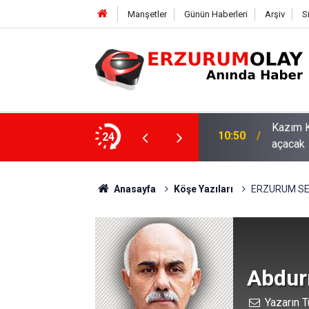
Manşetler
Günün Haberleri
Arşiv
S
asaray maçıyla tam kapasiteyle kapılarını
24
10:44
ETSO ve
Anasayfa
Köşe Yazıları
ERZURUM SE
Abdur
Yazarın T