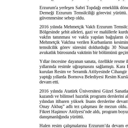
Erzurum'a yerleşen Sabri Topdağı emeklilik döne
Derneği Erzurum Temsilciliği görevini yürüttü.
güvenmesine sebep oldu.
2016 yılında Mehmetçik Vakfı Erzurum Temsilcilis
Bölgesinde şehit aileleri, gazi ve malüllerle ku
vakfın tanınması ve vakfa yapılan bağışların 
Mehmetçik Vakfına verilen Kurbanların kesiminde
temsilcilik görev süresini doldurduğu 30 Nisa
avukatlık bürosunda vaktinin bir bölümünü geç
Yıllar öncesine dayanan sanata, özellikle resme i
yıllarında resimle uğraşmasını sağlamıştı. Kar
kurulan Resim ve Seramik Atölyesinde Cihangir A
yaptığı yıllarda Bornova Belediyesi Resim Kursla
devam etti.
2016 yılında Atatürk Üniversitesi Güzel Sanat
kazandı ve bilimsel hazırlık programı derslerini 
yılından itibaren yüksek lisans derslerine de
Onay Akbaş” adlı tez çalışması ile mezun oldu. B
Fikret Haşimov Atölyesi’nde aldı, program boyu
danışmanlığında yürüttü.
Halen resim çalışmalarına Erzurum’da devam e