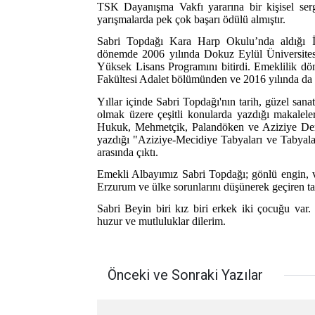
TSK Dayanışma Vakfı yararına bir kişisel sergi
yarışmalarda pek çok başarı ödülü almıştır.
Sabri Topdağı Kara Harp Okulu’nda aldığı İş
dönemde 2006 yılında Dokuz Eylül Üniversitesi
Yüksek Lisans Programını bitirdi. Emeklilik d
Fakültesi Adalet bölümünden ve 2016 yılında da
Yıllar içinde Sabri Topdağı'nın tarih, güzel sanat
olmak üzere çeşitli konularda yazdığı makalel
Hukuk, Mehmetçik, Palandöken ve Aziziye Dergi
yazdığı "Aziziye-Mecidiye Tabyaları ve Tabyalar
arasında çıktı.
Emekli Albayımız Sabri Topdağı; gönlü engin, v
Erzurum ve ülke sorunlarını düşünerek geçiren ta
Sabri Beyin biri kız biri erkek iki çocuğu var
huzur ve mutluluklar dilerim.
Önceki ve Sonraki Yazılar