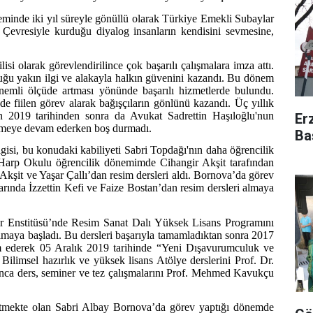
minde iki yıl süreyle gönüllü olarak Türkiye Emekli Subaylar
 Çevresiyle kurduğu diyalog insanların kendisini sevmesine,
i olarak görevlendirilince çok başarılı çalışmalara imza attı.
rduğu yakın ilgi ve alakayla halkın güvenini kazandı. Bu dönem
önemli ölçüde artması yönünde başarılı hizmetlerde bulundu.
 fiilen görev alarak bağışçıların gönlünü kazandı. Üç yıllık
n 2019 tarihinden sonra da Avukat Sadrettin Haşıloğlu'nun
Er
irmeye devam ederken boş durmadı.
Ba
lgisi, bu konudaki kabiliyeti Sabri Topdağı'nın daha öğrencilik
a Harp Okulu öğrencilik dönemimde Cihangir Akşit tarafından
kşit ve Yaşar Çallı’dan resim dersleri aldı. Bornova’da görev
rında İzzettin Kefi ve Faize Bostan’dan resim dersleri almaya
lar Enstitüsü’nde Resim Sanat Dalı Yüksek Lisans Programını
almaya başladı. Bu dersleri başarıyla tamamladıktan sonra 2017
vam ederek 05 Aralık 2019 tarihinde “Yeni Dışavurumculuk ve
ilimsel hazırlık ve yüksek lisans Atölye derslerini Prof. Dr.
nca ders, seminer ve tez çalışmalarını Prof. Mehmed Kavukçu
tmekte olan Sabri Albay Bornova’da görev yaptığı dönemde