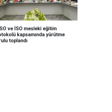
SO ve İSO mesleki eğitim
otokolü kapsamında yürütme
rulu toplandı