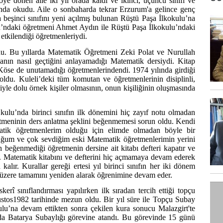
ye dönen aile iki yıl orada kaldı ve ikinci, üçüncü sınıfı ve
u’nda okudu. Aile o sonbaharda tekrar Erzurum'a gelince genç
a beşinci sınıfını yeni açılmış bulunan Rüştü Paşa İlkokulu’na
u’ndaki öğretmeni Ahmet Aydın ile Rüştü Paşa İlkokulu’ndaki
tkilendiği öğretmenleriydi.
. Bu yıllarda Matematik Öğretmeni Zeki Polat ve Nurullah
manın nasıl geçtiğini anlayamadığı Matematik dersiydi. Kitap
Köse de unutamadığı öğretmenlerindendi. 1974 yılında girdiği
ldu. Kuleli’deki tüm komutan ve öğretmenlerinin disiplinli,
siyle dolu örnek kişiler olmasının, onun kişiliğinin oluşmasında
ulu’nda birinci sınıfın ilk dönemini hiç zayıf notu olmadan
etmeninin ders anlatma şeklini beğenmemesi sorun oldu. Kendi
atik öğretmenlerim olduğu için elimde olmadan böyle bir
duğum ve çok sevdiğim eski Matematik öğretmenlerimin yerini
beğenmediği öğretmenin dersine ait kitabı defteri kapatır ve
. Matematik kitabını ve defterini hiç açmamaya devam ederek
kalır. Kurallar gereği ertesi yıl birinci sınıfın her iki dönem
ak üzere tamamını yeniden alarak öğrenimine devam eder.
rî sınıflandırması yapılırken ilk sıradan tercih ettiği topçu
stos1982 tarihinde mezun oldu. Bir yıl süre ile Topçu Subay
’na devam ettikten sonra çekilen kura sonucu Malazgirt'te
a Batarya Subaylığı görevine atandı. Bu görevinde 15 günü