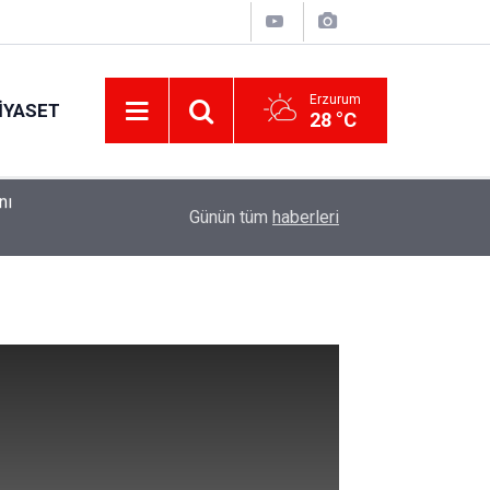
Erzurum
IYASET
28 °C
ndı
10:41
Erzurum Adliyesi'nde yangın: 2 kişi dumandan et
Günün tüm
haberleri