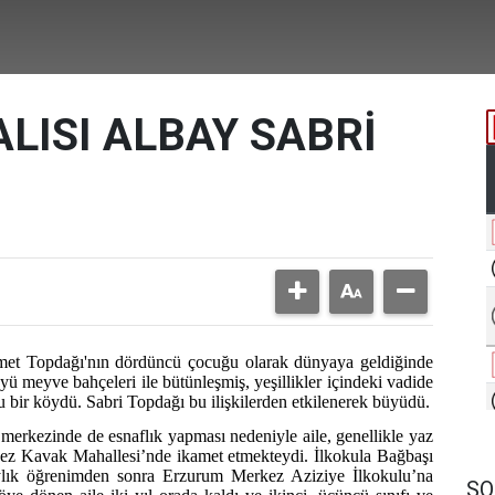
LISI ALBAY SABRİ
et Topdağı'nın dördüncü çocuğu olarak dünyaya geldiğinde
yü meyve bahçeleri ile bütünleşmiş, yeşillikler içindeki vadide
 bir köydü. Sabri Topdağı bu ilişkilerden etkilenerek büyüdü.
r merkezinde de esnaflık yapması nedeniyle aile, genellikle yaz
kez Kavak Mahallesi’nde ikamet etmekteydi. İlkokula Bağbaşı
ylık öğrenimden sonra Erzurum Merkez Aziziye İlkokulu’na
SO