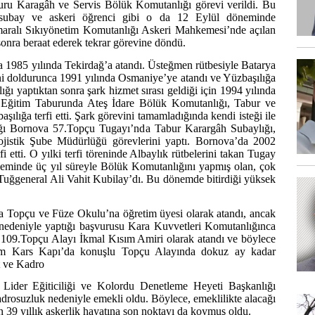
ru Karagâh ve Servis Bölük Komutanlığı görevi verildi. Bu
 astsubay ve askeri öğrenci gibi o da 12 Eylül döneminde
umaralı Sıkıyönetim Komutanlığı Askeri Mahkemesi’nde açılan
sonra beraat ederek tekrar görevine döndü.
a 1985 yılında Tekirdağ’a atandı. Üsteğmen rütbesiyle Batarya
ni doldurunca 1991 yılında Osmaniye’ye atandı ve Yüzbaşılığa
ığı yaptıktan sonra şark hizmet sırası geldiği için 1994 yılında
 Eğitim Taburunda Ateş İdare Bölük Komutanlığı, Tabur ve
şılığa terfi etti. Şark görevini tamamladığında kendi isteği ile
dığı Bornova 57.Topçu Tugayı’nda Tabur Karargâh Subaylığı,
istik Şube Müdürlüğü görevlerini yaptı. Bornova’da 2002
i etti. O yılki terfi töreninde Albaylık rütbelerini takan Tugay
minde üç yıl süreyle Bölük Komutanlığını yapmış olan, çok
Tuğgeneral Ali Vahit Kubilay’dı. Bu dönemde bitirdiği yüksek
a Topçu ve Füze Okulu’na öğretim üyesi olarak atandı, ancak
 nedeniyle yaptığı başvurusu Kara Kuvvetleri Komutanlığınca
, 109.Topçu Alayı İkmal Kısım Amiri olarak atandı ve böylece
rum Kars Kapı’da konuşlu Topçu Alayında dokuz ay kadar
t ve Kadro
 Lider Eğiticiliği ve Kolordu Denetleme Heyeti Başkanlığı
drosuzluk nedeniyle emekli oldu. Böylece, emeklilikte alacağı
n 39 yıllık askerlik hayatına son noktayı da koymuş oldu.