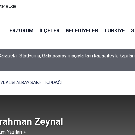
itene Ekle
ERZURUM
İLÇELER
BELEDIYELER
TÜRKIYE
S
 İSO mesleki eğitim protokolü kapsamında yürütme kurulu topla
VDALISI ALBAY SABRİ TOPDAĞI
rahman Zeynal
üm Yazıları >