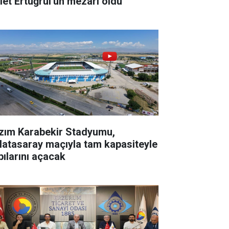
let Ertuğrul'un mezarı oldu
zım Karabekir Stadyumu,
latasaray maçıyla tam kapasiteyle
pılarını açacak