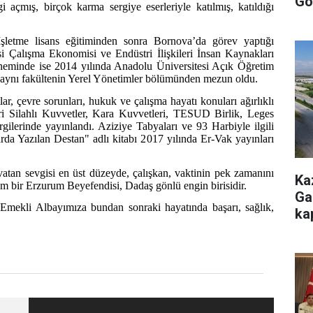
Gö
 açmış, birçok karma sergiye eserleriyle katılmış, katıldığı
letme lisans eğitiminden sonra Bornova’da görev yaptığı
 Çalışma Ekonomisi ve Endüstri İlişkileri İnsan Kaynakları
öneminde ise 2014 yılında Anadolu Üniversitesi Açık Öğretim
 aynı fakültenin Yerel Yönetimler bölümünden mezun oldu.
lar, çevre sorunları, hukuk ve çalışma hayatı konuları ağırlıklı
eri Silahlı Kuvvetler, Kara Kuvvetleri, TESUD Birlik, Leges
lerinde yayınlandı. Aziziye Tabyaları ve 93 Harbiyle ilgili
da Yazılan Destan" adlı kitabı 2017 yılında Er-Vak yayınları
atan sevgisi en üst düzeyde, çalışkan, vaktinin pek zamanını
Ka
m bir Erzurum Beyefendisi, Dadaş gönlü engin birisidir.
Ga
. Emekli Albayımıza bundan sonraki hayatında başarı, sağlık,
ka