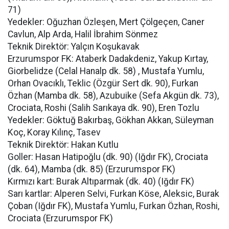
71)
Yedekler: Oğuzhan Özleşen, Mert Çölgeçen, Caner
Cavlun, Alp Arda, Halil İbrahim Sönmez
Teknik Direktör: Yalçın Koşukavak
Erzurumspor FK: Ataberk Dadakdeniz, Yakup Kırtay,
Giorbelidze (Celal Hanalp dk. 58) , Mustafa Yumlu,
Orhan Ovacıklı, Teklic (Özgür Sert dk. 90), Furkan
Özhan (Mamba dk. 58), Azubuike (Sefa Akgün dk. 73),
Crociata, Roshi (Salih Sarıkaya dk. 90), Eren Tozlu
Yedekler: Göktuğ Bakırbaş, Gökhan Akkan, Süleyman
Koç, Koray Kılınç, Tasev
Teknik Direktör: Hakan Kutlu
Goller: Hasan Hatipoğlu (dk. 90) (Iğdır FK), Crociata
(dk. 64), Mamba (dk. 85) (Erzurumspor FK)
Kırmızı kart: Burak Altıparmak (dk. 40) (Iğdır FK)
Sarı kartlar: Alperen Selvi, Furkan Köse, Aleksic, Burak
Çoban (Iğdır FK), Mustafa Yumlu, Furkan Özhan, Roshi,
Crociata (Erzurumspor FK)