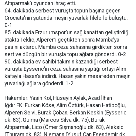
Altıparmak'ı oyundan ihraç etti.
64. dakikada serbest vuruşta topun başına geçen
Crociata'nın şutunda meşin yuvarlak filelerle buluştu.
0-1
85. dakikada Erzurumspor’un sağ kanattan geliştirdiği
atakta Teklic, Alperen’i geçtikten sonra Mamba’ya
pasını aktardı. Mamba ceza sahasına girdikten sonra
sert ve düzgün bir vuruşla topu ağlara gönderdi. 0-2
90. dakikada ev sahibi takımın kazandığı serbest
vuruşta Eysseric’in ceza sahasına yaptığı ortayı Alim
kafayla Hasan’a indirdi. Hasan yakın mesafeden meşin
yuvarlağı ağlara gönderdi. 1-2
Hakemler: Yasin Kol, Hüseyin Aylak, Azad İlhan
Iğdır FK: Furkan Köse, Alim Öztürk, Hasan Hatipoğlu,
Alperen Selvi, Burak Çoban, Berkan Keskin (Eysseric
dk. 83), Guima (Marcos Silva dk. 75), Burak
Altıparmak, Lico (Ömer Şişmanoğlu dk. 83), Aleksic
(Thuram dk. 83), Niemann (Yusuf Can Esendemir dk.