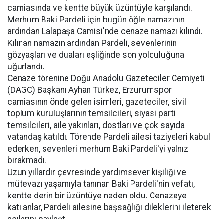
camiasında ve kentte büyük üzüntüyle karşılandı.
Merhum Baki Pardeli için bugün öğle namazının
ardından Lalapaşa Camisi'nde cenaze namazı kılındı.
Kılınan namazın ardından Pardeli, sevenlerinin
gözyaşları ve duaları eşliğinde son yolculuğuna
uğurlandı.
Cenaze törenine Doğu Anadolu Gazeteciler Cemiyeti
(DAGC) Başkanı Ayhan Türkez, Erzurumspor
camiasının önde gelen isimleri, gazeteciler, sivil
toplum kuruluşlarının temsilcileri, siyasi parti
temsilcileri, aile yakınları, dostları ve çok sayıda
vatandaş katıldı. Törende Pardeli ailesi taziyeleri kabul
ederken, sevenleri merhum Baki Pardeli'yi yalnız
bırakmadı.
Uzun yıllardır çevresinde yardımsever kişiliği ve
mütevazı yaşamıyla tanınan Baki Pardeli'nin vefatı,
kentte derin bir üzüntüye neden oldu. Cenazeye
katılanlar, Pardeli ailesine başsağlığı dileklerini ileterek
acılarını paylaştı.