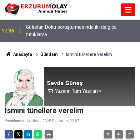
Gülistan Doku soruşturmasında iki dalgıca
17:36
tutuklama
12:29
Anasayfa
Gündem
İsmini tünellere verelim
Sevda Güneş
Yazarın Tüm Yazıları >
İsmini tünellere verelim
Yayınlanma:
14 Nisan 2025 Pazartesi 22:07