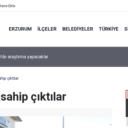
itene Ekle
ERZURUM
İLÇELER
BELEDIYELER
TÜRKIYE
S
beti iddiaya dönüştü
ip çıktılar
sahip çıktılar