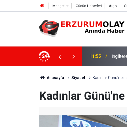
Manşetler
Günün Haberleri
Arşiv
S
24
11:52
Çay soh
Anasayfa
Siyaset
Kadınlar Günü'ne sah
Kadınlar Günü'ne 