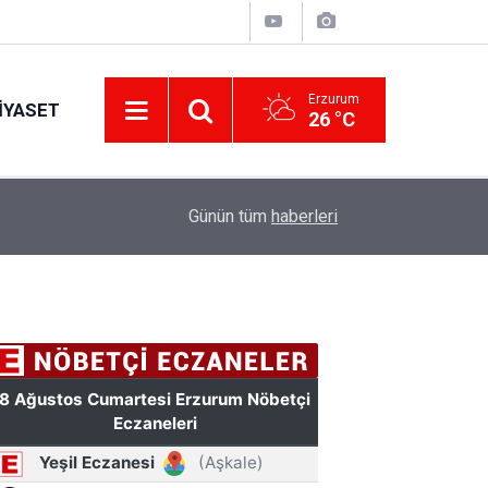
Erzurum
IYASET
26 °C
11:49
Türkiye'de bir ilki yapıyor: Kilim üzerine fırçasıy
Günün tüm
haberleri