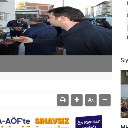
Si
MH