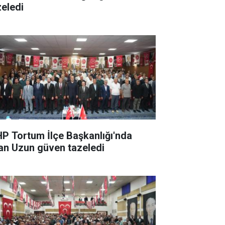
zeledi
P Tortum İlçe Başkanlığı'nda
han Uzun güven tazeledi