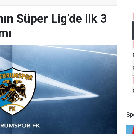
n Süper Lig’de ilk 3
amı
Sp