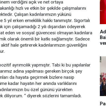
önem verdiğini açık ve net ortaya
anlığı hızlı ve etkin bir şekilde çalışmalarını
tedir. Çalışan kadınlarımızın yükünü
 5 yıl erken emeklilik hakkı tanımıştır. Sigortalı
k için çalışamadığı 2 yılı dışarıdan ödeyerek
Ad
efat eden ve sosyal güvencesi olmayan kadınlara
Ba
ik olarak önemli bir katkı sağlamıştır. Sadece
ve
ktif hale getirerek kadınlarımızın güvenliğini
ur.
zitif ayrımcılık yapmıştır. Tabi ki bu yapılanlar
nlarımız adına yapılması gereken birçok şey
unları da hayata geçirmek bizlere nasip
e kadar hayatın her anında varlıklarını
kadınlarımızın bu özel gününü yürekten
ek diliyorum. “ diyerek sözlerini tamamladı.
Pa