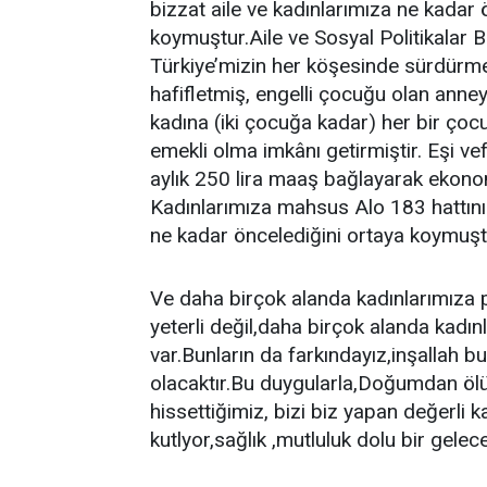
bizzat aile ve kadınlarımıza ne kadar 
koymuştur.Aile ve Sosyal Politikalar Bak
Türkiye’mizin her köşesinde sürdürmek
hafifletmiş, engelli çocuğu olan anneye
kadına (iki çocuğa kadar) her bir çocu
emekli olma imkânı getirmiştir. Eşi v
aylık 250 lira maaş bağlayarak ekonom
Kadınlarımıza mahsus Alo 183 hattını a
ne kadar öncelediğini ortaya koymuşt
Ve daha birçok alanda kadınlarımıza po
yeterli değil,daha birçok alanda kadı
var.Bunların da farkındayız,inşallah b
olacaktır.Bu duygularla,Doğumdan ölüm
hissettiğimiz, bizi biz yapan değerli 
kutlyor,sağlık ,mutluluk dolu bir gelec