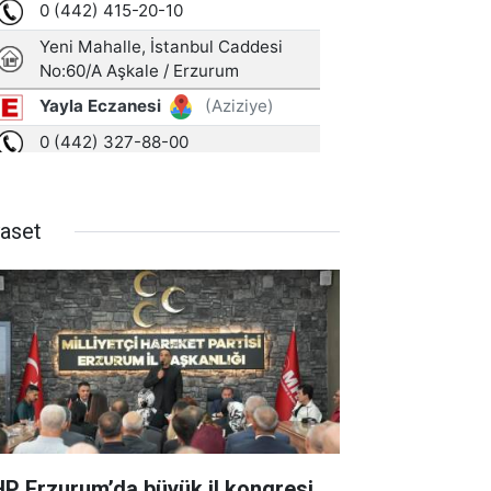
yaset
P Erzurum’da büyük il kongresi