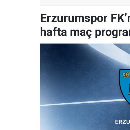
Erzurumspor FK’nı
hafta maç progr