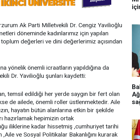
iç
rzurum Ak Parti Milletvekili Dr. Cengiz Yavilioğlu
etleri döneminde kadınlarımız için yapılan
toplum değerleri ve dini değerlerimiz açısından
 yönelik önemli icraatların yapıldığına da
ili Dr. Yavilioğlu şunları kaydetti:
Ba
n, temsil edildiği her yerde saygın bir fert olan
Ağ
sa
se de ailede, önemli roller üstlenmektedir. Aile
ge
ın, hayatın bütün alanlarına etkin bir şekilde
rı hazırlamak hepimizin ortak
u iliklerine kadar hissetmiş ,cumhuriyet tarihi
 ,Aile ve Sosyal Politikalar Bakanlığını kurarak