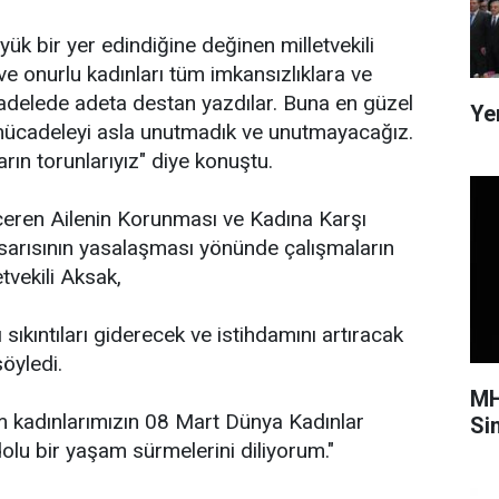
ük bir yer edindiğine değinen milletvekili
e onurlu kadınları tüm imkansızlıklara ve
adelede adeta destan yazdılar. Buna en güzel
Ye
mücadeleyi asla unutmadık ve unutmayacağız.
rın torunlarıyız" diye konuştu.
içeren Ailenin Korunması ve Kadına Karşı
sarısının yasalaşması yönünde çalışmaların
tvekili Aksak,
 sıkıntıları giderecek ve istihdamını artıracak
öyledi.
MH
 kadınlarımızın 08 Mart Dünya Kadınlar
Si
olu bir yaşam sürmelerini diliyorum."