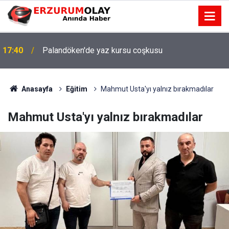
17:40
Palandöken'de yaz kursu coşkusu
Anasayfa
Eğitim
Mahmut Usta'yı yalnız bırakmadılar
Mahmut Usta'yı yalnız bırakmadılar