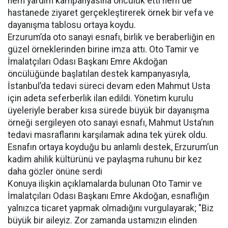
hem yardım kampanyasına öncülük etti hem de
hastanede ziyaret gerçekleştirerek örnek bir vefa ve
dayanışma tablosu ortaya koydu.
Erzurum’da oto sanayi esnafı, birlik ve beraberliğin en
güzel örneklerinden birine imza attı. Oto Tamir ve
İmalatçıları Odası Başkanı Emre Akdoğan
öncülüğünde başlatılan destek kampanyasıyla,
İstanbul’da tedavi süreci devam eden Mahmut Usta
için adeta seferberlik ilan edildi. Yönetim kurulu
üyeleriyle beraber kısa sürede büyük bir dayanışma
örneği sergileyen oto sanayi esnafı, Mahmut Usta’nın
tedavi masraflarını karşılamak adına tek yürek oldu.
Esnafın ortaya koyduğu bu anlamlı destek, Erzurum’un
kadim ahilik kültürünü ve paylaşma ruhunu bir kez
daha gözler önüne serdi
Konuya ilişkin açıklamalarda bulunan Oto Tamir ve
İmalatçıları Odası Başkanı Emre Akdoğan, esnaflığın
yalnızca ticaret yapmak olmadığını vurgulayarak; "Biz
büyük bir aileyiz. Zor zamanda ustamızın elinden