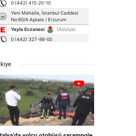
rkiye
talya'da yolcu otobüsü şarampole