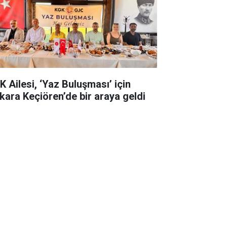
K Ailesi, ‘Yaz Buluşması’ için
kara Keçiören’de bir araya geldi