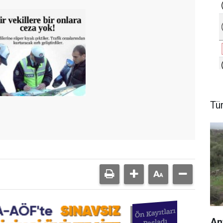
Tü
An