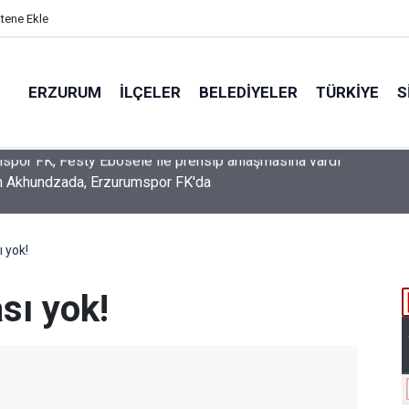
itene Ekle
ERZURUM
İLÇELER
BELEDIYELER
TÜRKIYE
S
n Akhundzada, Erzurumspor FK'da
ı yok!
sı yok!