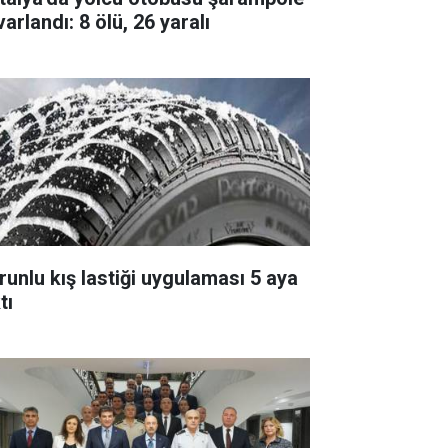
arlandı: 8 ölü, 26 yaralı
runlu kış lastiği uygulaması 5 aya
tı