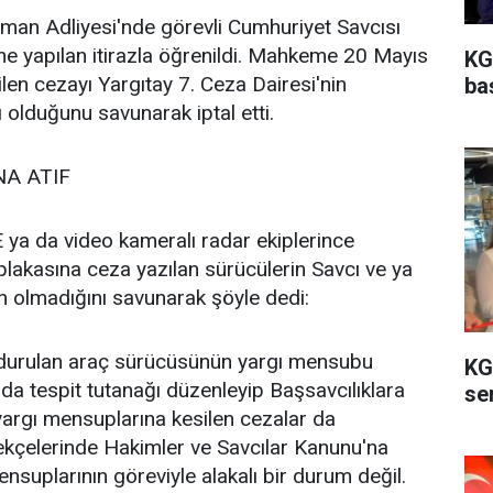
atman Adliyesi'nde görevli Cumhuriyet Savcısı
e yapılan itirazla öğrenildi. Mahkeme 20 Mayıs
KG
len cezayı Yargıtay 7. Ceza Dairesi'nin
ba
ı olduğunu savunarak iptal etti.
A ATIF
 ya da video kameralı radar ekiplerince
e plakasına ceza yazılan sürücülerin Savcı ve ya
n olmadığını savunarak şöyle dedi:
rdurulan araç sürücüsünün yargı mensubu
KG
da tespit tutanağı düzenleyip Başsavcılıklara
ser
yargı mensuplarına kesilen cezalar da
rekçelerinde Hakimler ve Savcılar Kanunu'na
mensuplarının göreviyle alakalı bir durum değil.