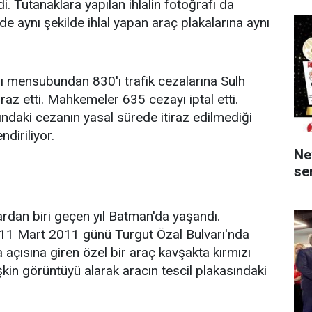
di. Tutanaklara yapılan ihlalin fotoğrafı da
de aynı şekilde ihlal yapan araç plakalarına aynı
gı mensubundan 830'ı trafik cezalarına Sulh
az etti. Mahkemeler 635 cezayı iptal etti.
ındaki cezanın yasal sürede itiraz edilmediği
diriliyor.
Ne
ser
ardan biri geçen yıl Batman'da yaşandı.
i 11 Mart 2011 günü Turgut Özal Bulvarı'nda
 açısına giren özel bir araç kavşakta kırmızı
ilişkin görüntüyü alarak aracın tescil plakasındaki