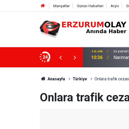
Manşetler
Günün Haberleri
Arşiv
S
ile prensip anlaşmasına vardı
24
10:36
Narima
Anasayfa
Türkiye
Onlara trafik cezas
Onlara trafik ceza