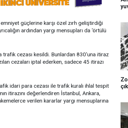
yuv
 emniyet güçlerine karşı özel zırh geliştirdiği
ayrıcalığın ardından yargı mensupları da 'örtülü
trafik cezası kesildi. Bunlardan 830'una itiraz
ılan cezaları iptal ederken, sadece 45 itirazı
Zo
k idari para cezası ile trafik kuralı ihlal tespit
çık
ın itirazını değerlendiren İstanbul, Ankara,
hkemelerce verilen kararlar yargı mensuplarına