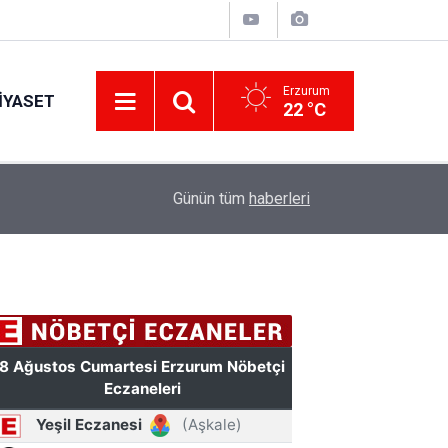
Erzurum
IYASET
22 °C
10:31
TSKGV Erzurum Bölge Temsilciliği açıldı
Günün tüm
haberleri