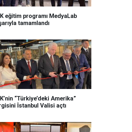
K eğitim programı MedyaLab
şarıyla tamamlandı
K’nin “Türkiye’deki Amerika”
gisini İstanbul Valisi açtı