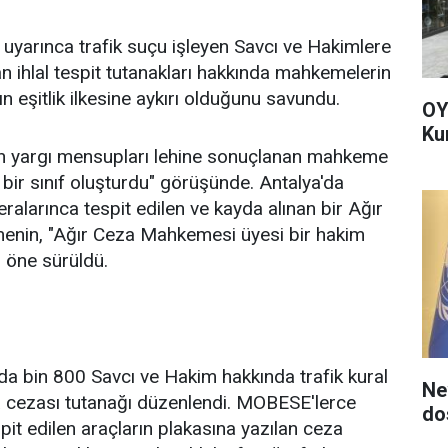
 uyarınca trafik suçu işleyen Savcı ve Hakimlere
lan ihlal tespit tutanakları hakkında mahkemelerin
n eşitlik ilkesine aykırı olduğunu savundu.
OY
Ku
en yargı mensupları lehine sonuçlanan mahkeme
zlı bir sınıf oluşturdu" görüşünde. Antalya'da
eralarınca tespit edilen ve kayda alınan bir Ağır
menin, "Ağır Ceza Mahkemesi üyesi bir hakim
i öne sürüldü.
da bin 800 Savcı ve Hakim hakkında trafik kural
Ne
para cezası tutanağı düzenlendi. MOBESE'lerce
do
tespit edilen araçların plakasına yazılan ceza