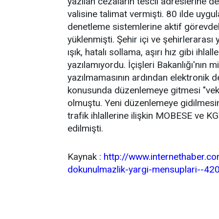
yazılan cezaların tescil adreslerine d
valisine talimat vermişti. 80 ilde uy
denetleme sistemlerine aktif görevdeki
yüklenmişti. Şehir içi ve şehirlerarası
ışık, hatalı sollama, aşırı hız gibi ihl
yazılamıyordu. İçişleri Bakanlığı'nın mi
yazılmamasının ardından elektronik den
konusunda düzenlemeye gitmesi "vekil
olmuştu. Yeni düzenlemeye gidilmesind
trafik ihlallerine ilişkin MOBESE ve K
edilmişti.
Kaynak :
http://www.internethaber.com
dokunulmazlik-yargi-mensuplari--4