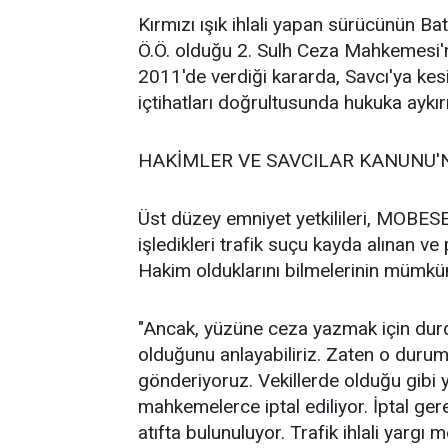
Kırmızı ışık ihlali yapan sürücünün B
Ö.Ö. olduğu 2. Sulh Ceza Mahkemesi'n
2011'de verdiği kararda, Savcı'ya kesi
içtihatları doğrultusunda hukuka aykır
HAKİMLER VE SAVCILAR KANUNU'N
Üst düzey emniyet yetkilileri, MOBESE
işledikleri trafik suçu kayda alınan v
Hakim olduklarını bilmelerinin mümkü
"Ancak, yüzüne ceza yazmak için du
olduğunu anlayabiliriz. Zaten o durum
gönderiyoruz. Vekillerde olduğu gibi 
mahkemelerce iptal ediliyor. İptal ge
atıfta bulunuluyor. Trafik ihlali yargı 