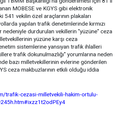
eğil TBMM Başkanlığı'na gönderilmesi için 81 il
gulanan MOBESE ve KGYS gibi elektronik
 541 vekilin özel araçlarının plakaları
 yollarda yapılan trafik denetimlerinde kırmızı
aller nedeniyle durdurulan vekillerin "yüzüne" ceza
lletvekillerinin yüzüne karşı ceza
etim sistemlerine yansıyan trafik ihlalleri
lere trafik dokunulmazlığı" yorumlarına neden
e bazı milletvekillerinin evlerine gönderilen
GYS ceza makbuzlarının etkili olduğu iddia
/trafik-cezasi-milletvekili-hakim-ortulu-
20245h.htm#ixzz1t2odPEy4