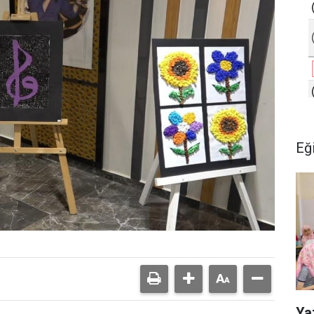
Eğ
Ya