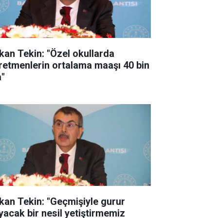
kan Tekin: "Özel okullarda
retmenlerin ortalama maaşı 40 bin
a"
kan Tekin: "Geçmişiyle gurur
yacak bir nesil yetiştirmemiz