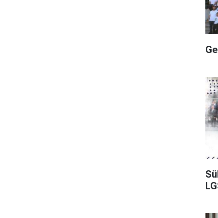
Ge
Sü
LGS