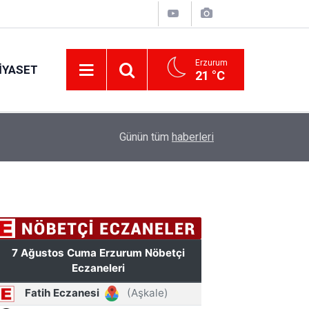
Erzurum
IYASET
21 °C
17:37
TÜBİTAK desteği aldı
Günün tüm
haberleri