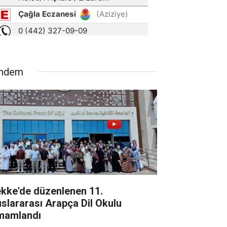
ndem
kke'de düzenlenen 11.
uslararası Arapça Dil Okulu
mamlandı