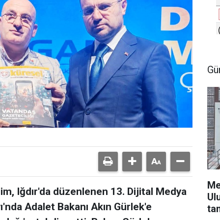
Gü
Me
m, Iğdır'da düzenlenen 13. Dijital Medya
Ul
yı'nda Adalet Bakanı Akın Gürlek'e
ta