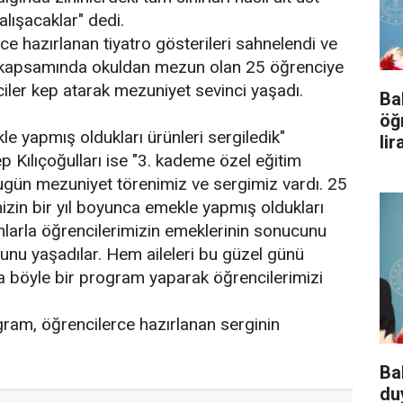
lışacaklar" dedi.
 hazırlanan tiyatro gösterileri sahnelendi ve
ram kapsamında okuldan mezun olan 25 öğrenciye
ciler kep atarak mezuniyet sevinci yaşadı.
Ba
öğ
le yapmış oldukları ürünleri sergiledik"
lir
 Kılıçoğulları ise "3. kademe özel eğitim
gün mezuniyet törenimiz ve sergimiz vardı. 25
izin bir yıl boyunca emekle yapmış oldukları
 onlarla öğrencilerimizin emeklerinin sonucunu
unu yaşadılar. Hem aileleri bu güzel günü
 böyle bir program yaparak öğrencilerimizi
ogram, öğrencilerce hazırlanan serginin
Ba
du