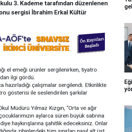
kulu 3. Kademe tarafından düzenlenen
ge
onu sergisi İbrahim Erkal Kültür
ı el emeği ürünler sergilenirken, tiyatro
rdan ilgi gördü.
Eği
 hazırladığı çalışmalar sergilendi. Etkinlikte
yön
o gösterisi ile seslendirilen şarkılar
kul Müdürü Yılmaz Kızgın, "Orta ve ağır
 çocuklarımızın aylarca süren büyük sabrına
ye haykırışlarına şahitlik edeceksiniz. Onlar
ığında zihinlerdeki tüm sınırları nasıl alt üst