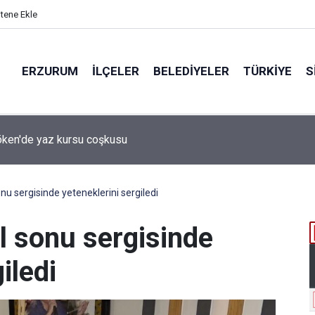
itene Ekle
ERZURUM
İLÇELER
BELEDIYELER
TÜRKIYE
S
ken'de yaz kursu coşkusu
onu sergisinde yeteneklerini sergiledi
ıl sonu sergisinde
iledi