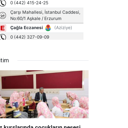
itim
z kurslarında çocukların neşesi