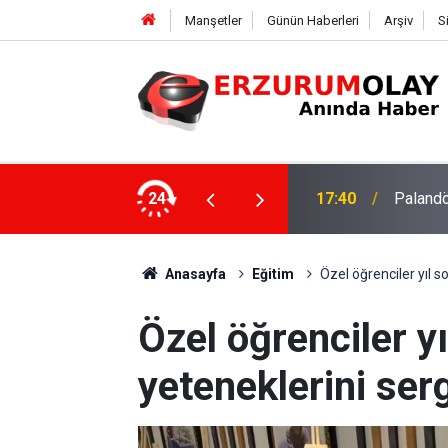
Manşetler
Günün Haberleri
Arşiv
S
efa örneği
24
17:40
Palandö
Anasayfa
Eğitim
Özel öğrenciler yıl s
Özel öğrenciler y
yeteneklerini serg