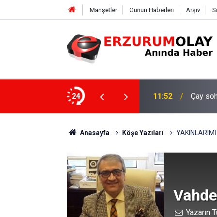
Manşetler
Günün Haberleri
Arşiv
S
24
11:52
Çay soh
Anasayfa
Köşe Yazıları
YAKINLARIM
Vahde
Yazarın T