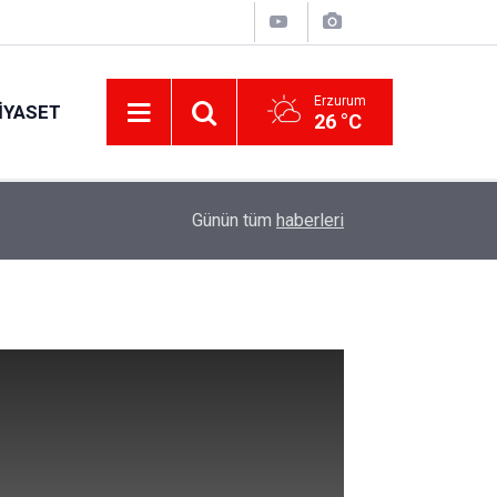
Erzurum
IYASET
26 °C
11:49
Türkiye'de bir ilki yapıyor: Kilim üzerine fırçasıy
Günün tüm
haberleri