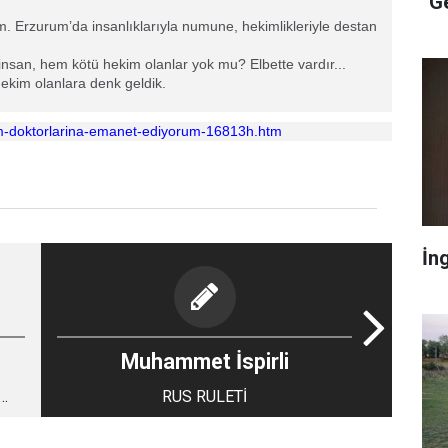
"G
ım. Erzurum’da insanlıklarıyla numune, hekimlikleriyle destan
 insan, hem kötü hekim olanlar yok mu? Elbette vardır...
hekim olanlara denk geldik.
um-doktorlarina-emanet-ediyorum-16813h.htm
İn
Muhammet İspirli
RUS RULETİ