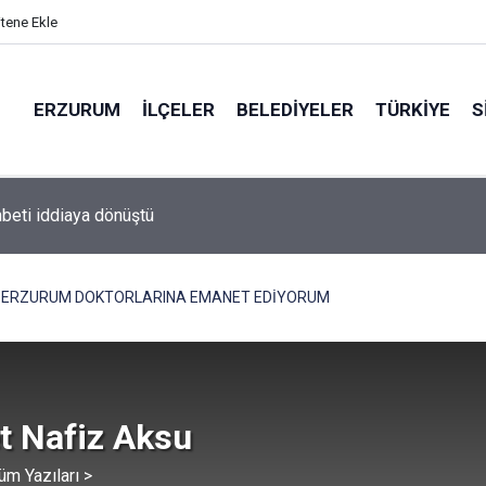
itene Ekle
ERZURUM
İLÇELER
BELEDIYELER
TÜRKIYE
S
beti iddiaya dönüştü
I ERZURUM DOKTORLARINA EMANET EDİYORUM
t Nafiz Aksu
üm Yazıları >