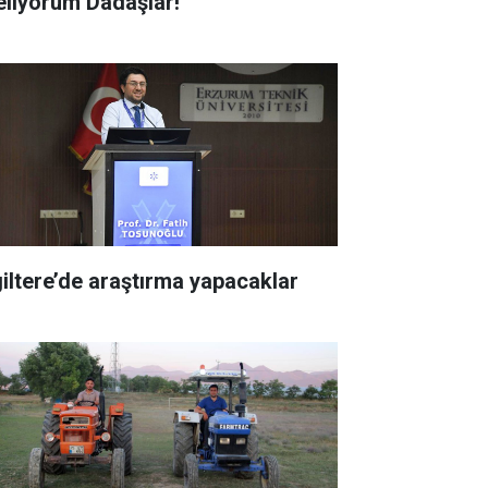
eliyorum Dadaşlar!"
giltere’de araştırma yapacaklar