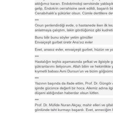
aldığımız kararı. Endokrinoloji servisinde yakla
gelip, Endokrin cerrahisine sevk edildi, başarılı
Cenabıhakk’a şükürler olsun. Cümle dertlilere dev
***
Onun şenlendirdiği evde, o hastanede iken ilk k
anlatmaya çalıştım, lakin gördüğünüz gibi kudret
Bunu bilir bunu söyler yetim gönüller
Envaiçeşit gurbet üretir Ana’sız evler
Evet, anasız evler, envaiçeşit gurbet, hüzün ve y
***
Hastalığın teşhis aşamasında şefkat ve ilgisiyle
şükranlarımı iletiyorum. Allah bilim ve hekimlikte
kıymetli babası Avni Dursun’un ve bizim göğsü
***
Yazının başında da ifade ettim, Prof. Dr. Güngör Ak
işinde gücünce değerli bir hoca. Ailemiz adına i
düşeni aldığından haberdar olsun lütfen.
***
Prof. Dr. Müfide Nuran Akçay, mahir elleri ve şifal
gönlünde taht kurmayı başardı. Evet, anneciğim H