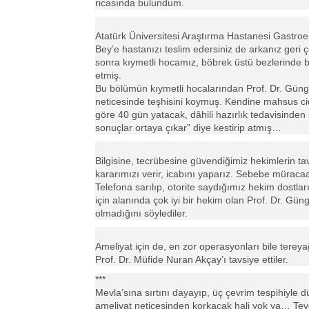
ricasında bulundum.
Atatürk Üniversitesi Araştırma Hastanesi Gastro
Bey’e hastanızı teslim edersiniz de arkanız geri çe
sonra kıymetli hocamız, böbrek üstü bezlerinde bir
etmiş.
Bu bölümün kıymetli hocalarından Prof. Dr. Güngö
neticesinde teşhisini koymuş. Kendine mahsus cidd
göre 40 gün yatacak, dâhili hazırlık tedavisinden
sonuçlar ortaya çıkar” diye kestirip atmış…
Bilgisine, tecrübesine güvendiğimiz hekimlerin 
kararımızı verir, icabını yaparız. Sebebe müracaa
Telefona sarılıp, otorite saydığımız hekim dostlar
için alanında çok iyi bir hekim olan Prof. Dr. G
olmadığını söylediler.
Ameliyat için de, en zor operasyonları bile terey
Prof. Dr. Müfide Nuran Akçay’ı tavsiye ettiler.
***
Mevla’sına sırtını dayayıp, üç çevrim tespihiyl
ameliyat neticesinden korkacak hali yok ya… Tevek