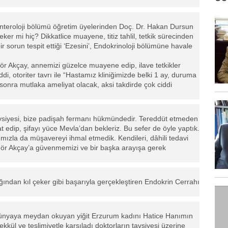
enteroloji bölümü öğretim üyelerinden Doç. Dr. Hakan Dursun
ker mi hiç? Dikkatlice muayene, titiz tahlil, tetkik sürecinden
 sorun tespit ettiği ‘Ezesini’, Endokrinoloji bölümüne havale
r Akçay, annemizi güzelce muayene edip, ilave tetkikler
i, otoriter tavrı ile “Hastamız kliniğimizde belki 1 ay, duruma
 sonra mutlaka ameliyat olacak, aksi takdirde çok ciddi
tavsiyesi, bize padişah fermanı hükmündedir. Tereddüt etmeden
t edip, şifayı yüce Mevla’dan bekleriz. Bu sefer de öyle yaptık.
ımızla da müşavereyi ihmal etmedik. Kendileri, dâhili tedavi
üngör Akçay’a güvenmemizi ve bir başka arayışa gerek
ağından kıl çeker gibi başarıyla gerçekleştiren Endokrin Cerrahı
e dünyaya meydan okuyan yiğit Erzurum kadını Hatice Hanımın
kül ve teslimiyetle karşıladı doktorların tavsiyesi üzerine