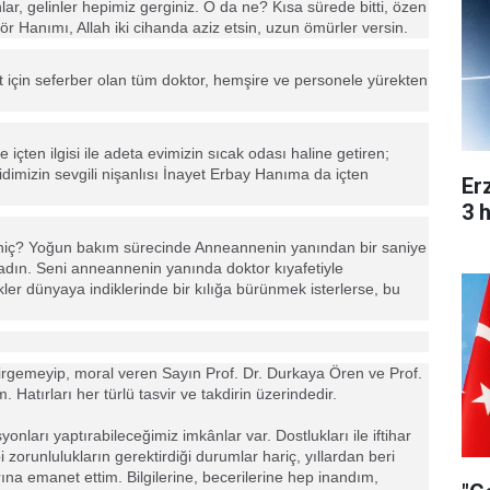
nlar, gelinler hepimiz gerginiz. O da ne? Kısa sürede bitti, özen
sör Hanımı, Allah iki cihanda aziz etsin, uzun ömürler versin.
t için seferber olan tüm doktor, hemşire ve personele yürekten
çten ilgisi ile adeta evimizin sıcak odası haline getiren;
dimizin sevgili nişanlısı İnayet Erbay Hanıma da içten
Er
3 
hiç? Yoğun bakım sürecinde Anneannenin yanından bir saniye
ladın. Seni anneannenin yanında doktor kıyafetiyle
r dünyaya indiklerinde bir kılığa bürünmek isterlerse, bu
esirgemeyip, moral veren Sayın Prof. Dr. Durkaya Ören ve Prof.
 Hatırları her türlü tasvir ve takdirin üzerindedir.
nları yaptırabileceğimiz imkânlar var. Dostlukları ile iftihar
i zorunlulukların gerektirdiği durumlar hariç, yıllardan beri
na emanet ettim. Bilgilerine, becerilerine hep inandım,