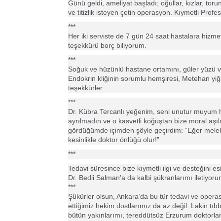
Günü geldi, ameliyat başladı; oğullar, kızlar, toru
ve titizlik isteyen çetin operasyon. Kıymetli Profe
***
Her iki serviste de 7 gün 24 saat hastalara hizme
teşekkürü borç biliyorum.
***
Soğuk ve hüzünlü hastane ortamını, güler yüzü ve i
Endokrin kliğinin sorumlu hemşiresi, Metehan yiği
teşekkürler.
***
Dr. Kübra Tercanlı yeğenim, seni unutur muyum 
ayrılmadın ve o kasvetli koğuştan bize moral aşı
gördüğümde içimden şöyle geçirdim: “Eğer melekle
kesinlikle doktor önlüğü olur!”
***
Tedavi süresince bize kıymetli ilgi ve desteğini 
Dr. Bedii Salman’a da kalbi şükranlarımı iletiyorum.
***
Şükürler olsun, Ankara’da bu tür tedavi ve operasyo
ettiğimiz hekim dostlarımız da az değil. Lakin tıbb
bütün yakınlarımı, tereddütsüz Erzurum doktorları