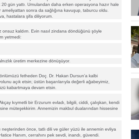
şık 20 gün yattı. Umulandan daha erken operasyona hazır hale
 bir ameliyattan sonra da sağlığına kavuşup, taburcu oldu.
a, hastalara şifa diliyorum.
ez onsuz kaldım. Evin nasıl zindana döndüğünü şöyle
im yetmedi:
alnızlık üretim merkezine dönüşüyor.
 gönlümüzü fetheden Doç. Dr. Hakan Dursun’a kalbi
 yolunu açık etsin; üstün başarılarıyla değerli ağabeyimiz,
müzü kabartmaya devam etsin.
çay kıymetli bir Erzurum evladı, bilgili, ciddi, çalışkan, kendi
lgisine müteşekkirim. Annemizin makbul dualarından hissesine
ı neşterinden önce, tatlı dili ve güler yüzü ile annemin evliya
atice Hanım, cerrahını pek sevdi, inandı, güvendi.