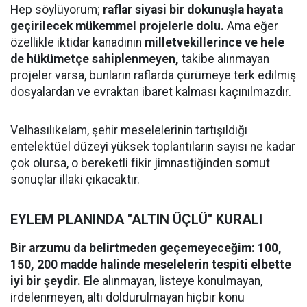
​Hep söylüyorum;
raflar siyasi bir dokunuşla hayata
geçirilecek mükemmel projelerle dolu.
Ama eğer
özellikle iktidar kanadının
milletvekillerince ve hele
de hükümetçe sahiplenmeyen,
takibe alınmayan
projeler varsa, bunların raflarda çürümeye terk edilmiş
dosyalardan ve evraktan ibaret kalması kaçınılmazdır.
​Velhasılıkelam, şehir meselelerinin tartışıldığı
entelektüel düzeyi yüksek toplantıların sayısı ne kadar
çok olursa, o bereketli fikir jimnastiğinden somut
sonuçlar illaki çıkacaktır.
​EYLEM PLANINDA "ALTIN ÜÇLÜ" KURALI
Bir arzumu da belirtmeden geçemeyeceğim: 100,
150, 200 madde halinde meselelerin tespiti elbette
iyi bir şeydir.
Ele alınmayan, listeye konulmayan,
irdelenmeyen, altı doldurulmayan hiçbir konu