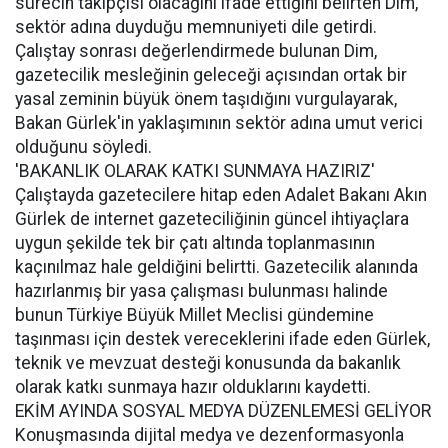
sürecin takipçisi olacağını ifade ettiğini belirten Dim,
sektör adına duyduğu memnuniyeti dile getirdi.
Çalıştay sonrası değerlendirmede bulunan Dim,
gazetecilik mesleğinin geleceği açısından ortak bir
yasal zeminin büyük önem taşıdığını vurgulayarak,
Bakan Gürlek'in yaklaşımının sektör adına umut verici
olduğunu söyledi.
'BAKANLIK OLARAK KATKI SUNMAYA HAZIRIZ'
Çalıştayda gazetecilere hitap eden Adalet Bakanı Akın
Gürlek de internet gazeteciliğinin güncel ihtiyaçlara
uygun şekilde tek bir çatı altında toplanmasının
kaçınılmaz hale geldiğini belirtti. Gazetecilik alanında
hazırlanmış bir yasa çalışması bulunması halinde
bunun Türkiye Büyük Millet Meclisi gündemine
taşınması için destek vereceklerini ifade eden Gürlek,
teknik ve mevzuat desteği konusunda da bakanlık
olarak katkı sunmaya hazır olduklarını kaydetti.
EKİM AYINDA SOSYAL MEDYA DÜZENLEMESİ GELİYOR
Konuşmasında dijital medya ve dezenformasyonla