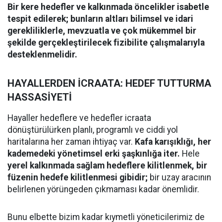
Bir kere hedefler ve kalkınmada öncelikler isabetle
tespit edilerek; bunların altları bilimsel ve idari
gerekliliklerle, mevzuatla ve çok mükemmel bir
şekilde gerçekleştirilecek fizibilite çalışmalarıyla
desteklenmelidir.
​HAYALLERDEN İCRAATA: HEDEF TUTTURMA
HASSASİYETİ
​Hayaller hedeflere ve hedefler icraata
dönüştürülürken planlı, programlı ve ciddi yol
haritalarına her zaman ihtiyaç var.
Kafa karışıklığı, her
kademedeki yönetimsel erki şaşkınlığa iter.
Hele
yerel kalkınmada sağlam hedeflere kilitlenmek, bir
füzenin hedefe kilitlenmesi gibidir;
bir uzay aracının
belirlenen yörüngeden çıkmaması kadar önemlidir.
​Bunu elbette bizim kadar kıymetli yöneticilerimiz de