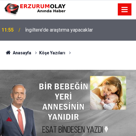
11:55
İngiltere’de araştırma yapacaklar
11:52
Çay sohbeti iddiaya dönüştü
Anasayfa
Köşe Yazıları