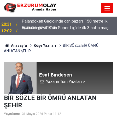
Erzurumspor FK’nın Süper Lig’de ilk 3 hafta maç
12:02
programı
Anasayfa
Köşe Yazıları
BİR SÖZLE BİR ÖMRÜ
ANLATAN ŞEHİR
Esat Bindesen
Yazarın Tüm Yazıları >
BİR SÖZLE BİR ÖMRÜ ANLATAN
ŞEHİR
Yayınlanma:
31 Mayıs 2026 Pazar 11:12