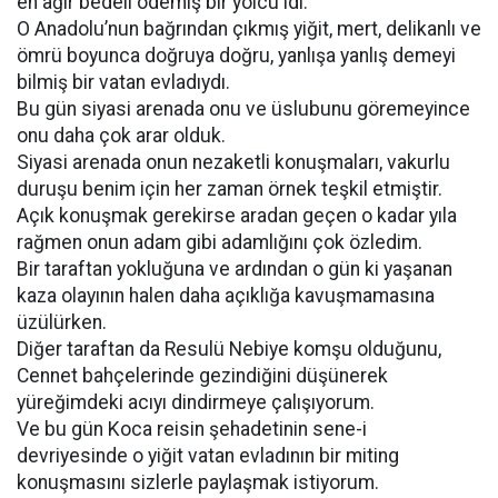
en ağır bedeli ödemiş bir yolcu idi.
O Anadolu’nun bağrından çıkmış yiğit, mert, delikanlı ve
ömrü boyunca doğruya doğru, yanlışa yanlış demeyi
bilmiş bir vatan evladıydı.
Bu gün siyasi arenada onu ve üslubunu göremeyince
onu daha çok arar olduk.
Siyasi arenada onun nezaketli konuşmaları, vakurlu
duruşu benim için her zaman örnek teşkil etmiştir.
Açık konuşmak gerekirse aradan geçen o kadar yıla
rağmen onun adam gibi adamlığını çok özledim.
Bir taraftan yokluğuna ve ardından o gün ki yaşanan
kaza olayının halen daha açıklığa kavuşmamasına
üzülürken.
Diğer taraftan da Resulü Nebiye komşu olduğunu,
Cennet bahçelerinde gezindiğini düşünerek
yüreğimdeki acıyı dindirmeye çalışıyorum.
Ve bu gün Koca reisin şehadetinin sene-i
devriyesinde o yiğit vatan evladının bir miting
konuşmasını sizlerle paylaşmak istiyorum.