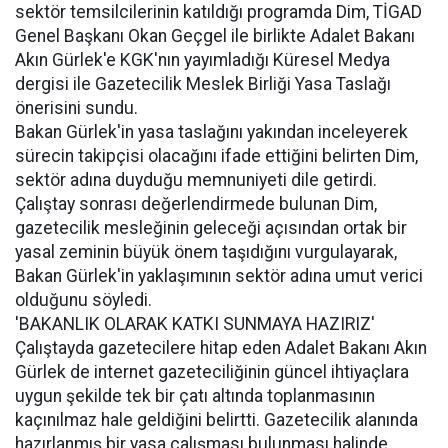
sektör temsilcilerinin katıldığı programda Dim, TİGAD
Genel Başkanı Okan Geçgel ile birlikte Adalet Bakanı
Akın Gürlek'e KGK'nın yayımladığı Küresel Medya
dergisi ile Gazetecilik Meslek Birliği Yasa Taslağı
önerisini sundu.
Bakan Gürlek'in yasa taslağını yakından inceleyerek
sürecin takipçisi olacağını ifade ettiğini belirten Dim,
sektör adına duyduğu memnuniyeti dile getirdi.
Çalıştay sonrası değerlendirmede bulunan Dim,
gazetecilik mesleğinin geleceği açısından ortak bir
yasal zeminin büyük önem taşıdığını vurgulayarak,
Bakan Gürlek'in yaklaşımının sektör adına umut verici
olduğunu söyledi.
'BAKANLIK OLARAK KATKI SUNMAYA HAZIRIZ'
Çalıştayda gazetecilere hitap eden Adalet Bakanı Akın
Gürlek de internet gazeteciliğinin güncel ihtiyaçlara
uygun şekilde tek bir çatı altında toplanmasının
kaçınılmaz hale geldiğini belirtti. Gazetecilik alanında
hazırlanmış bir yasa çalışması bulunması halinde