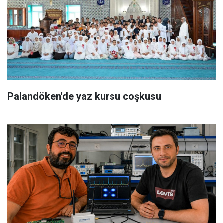
Palandöken'de yaz kursu coşkusu