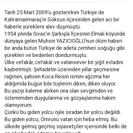
Tarih 25 Mart 2009’u gösterirken Türkiye de
Kahramanmaraş’ın Göksun ilçesinden gelen acı bir
haberle yüreklere alev düşmüştü.
1954 yılında Sivas’ın Şarkışla İlçesinin Elmalı köyünde
dünyaya gelen Muhsin YAZICIOĞLU’nun ölüm haberi
bir anda bütün Türkiye de adeta zemheri soğuğu gibi
yürekleri ve bedenleri dondurmuştu.
Ülke vefakâr, cefakâr ve vatansever bir yiğit evladını
kaybetmişti. Şehadetin üzerinden yıllar geçmesine
rağmen, şahsen Koca Reisin ismini ağzıma her
aldığımda bugün bile tüylerim diken, diken oluyor.
Bu yazıyı kaleme alırken ona olan sevgimden ve
özlemimden duygularıma ve gözyaşlarıma hakim
olamıyorum.
Çünkü bu giden yolcu öyle sıradan bir yolcu değildi.
Bu giden yolcu; Ömrünü vatan için heba etmiş. Bu
ülkede gelmiş geçmiş siyasetçiler içerisinde belki de