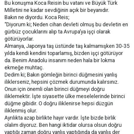
Bu konuşma Koca Reisin bu vatanı ve Büyük Türk
Milletini ne kadar sevdiğinin açık bir beyanıdır.
Bakın ne diyordu. Koca Reis;
‘’Diyorum ki; Neden cihan devleti olmuş bu devletin en
gürbüz çocuklarını alıp ta Avrupa’ya işçi olarak
götürüyorlar.
Almanya, Japonya taş üstünde taş kalmamışken 30-35
yılda kendi kendini toparlamış, bizden işçi götürüyor
da. Benim Anadolu insanım neden hala bir lokma
ekmeğe muhtaç.
Dedim ki; Bakın gömleğin birinci düğmesini yanlış
iliklerseniz, hepsini çözmek durumunda kalırsınız.
Onun için önemli olan birinci düğmeyi doğru
iliklemektir. İşte siyasette ülke meselelerinde birinci
düğme gibidir. O doğru iliklenirse hepsi düzgün
iliklenmiş olur.
Ayrılıkta azap birlikte hayır vardır. İşte bizde birlik
olalım diyoruz. Ben hangi iktidar olursa olsun doğru
yaptığı zaman doğru yanlış yaptığında da yanlış der