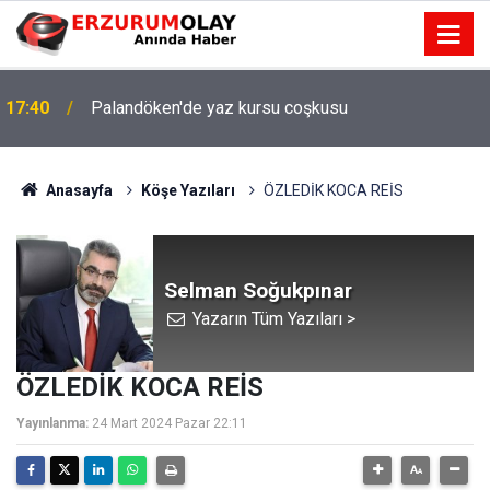
17:40
Palandöken'de yaz kursu coşkusu
17:37
TÜBİTAK desteği aldı
Anasayfa
Köşe Yazıları
ÖZLEDİK KOCA REİS
Selman Soğukpınar
Yazarın Tüm Yazıları >
ÖZLEDİK KOCA REİS
Yayınlanma:
24 Mart 2024 Pazar 22:11