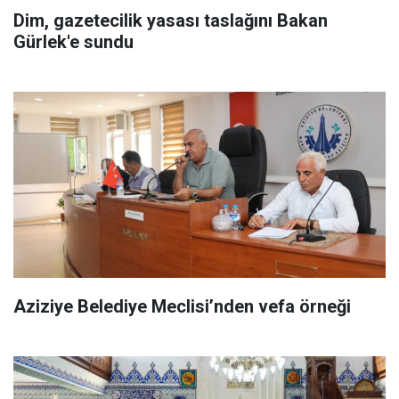
Dim, gazetecilik yasası taslağını Bakan
Gürlek'e sundu
Aziziye Belediye Meclisi’nden vefa örneği