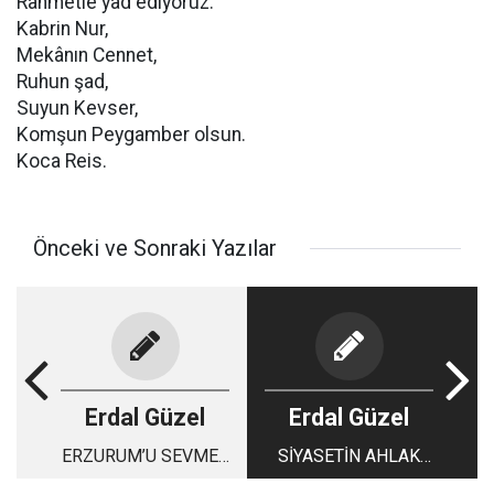
Rahmetle yâd ediyoruz.
Kabrin Nur,
Mekânın Cennet,
Ruhun şad,
Suyun Kevser,
Komşun Peygamber olsun.
Koca Reis.
Önceki ve Sonraki Yazılar
Erdal Güzel
Erdal Güzel
ERZURUM’U SEVMEK
SİYASETİN AHLAK
ONU TANIMAKLA
ABİDESİ MUHSİN