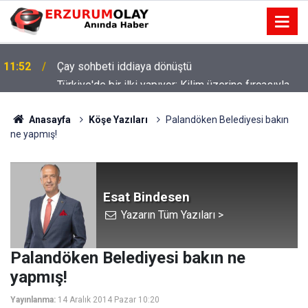
Türkiye'de bir ilki yapıyor: Kilim üzerine fırçasıyla
11:49
Türk tarihini resmediyor
Anasayfa
Köşe Yazıları
Palandöken Belediyesi bakın
ne yapmış!
Esat Bindesen
Yazarın Tüm Yazıları >
Palandöken Belediyesi bakın ne
yapmış!
Yayınlanma:
14 Aralık 2014 Pazar 10:20