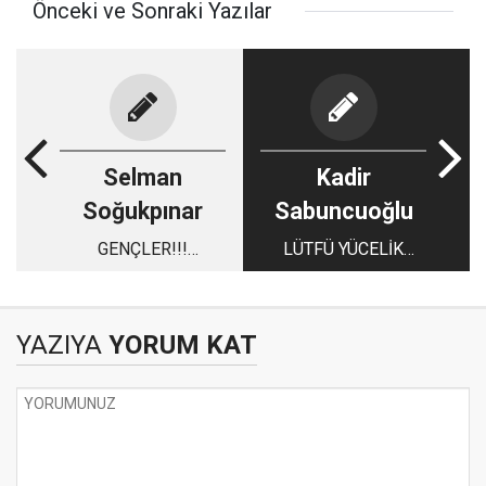
Önceki ve Sonraki Yazılar
Selman
Kadir
Soğukpınar
Sabuncuoğlu
GENÇLER!!!
LÜTFÜ YÜCELİK
EĞLENCE VE FANİ
ORMAN KURUYOR
ZEVKLERDEN
VAZGEÇİN
YAZIYA
YORUM KAT