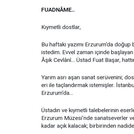
FUADNÂME..
Kıymetli dostlar,
Bu haftaki yazımı Erzurum’da doğup 
istedim. Evvel zaman içinde başlayan 
Âşık Cevlânî… Üstad Fuat Başar, hattı
Yarım asrı aşan sanat serüvenini; dostla
eri ile taçlandırmak istemişler. İstan
Erzurum’da…
Üstadın ve kıymetli talebelerinin eser
Erzurum Müzesi’nde sanatseverler ve g
kadar açık kalacak; birbirinden nadide