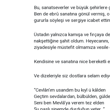
Bu, sanatseverler ve büyük şehirlere 
Ben de ebrû sanatına gönül vermiş, o s
gururla söyleşi ve sergiye icabet etti
Üstadın yalnızca kamışa ve fırçaya de
nakşettiğine şahit oldum. Heyecanını, 
ziyadesiyle müstefit olmamıza vesile 
Kendisine ve sanatına nice bereketli ell
Ve dizeleriyle siz dostlara selam edi
“Cevlân’ım usandım bu kıyl ü kâlden
Geçtim sevdalardan, bülbülden, güld
Seni ben Mevlâ’ya verem tez elden
Şu paslı sinemde durduğun yeter…”