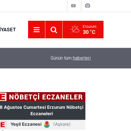
Erzurum
IYASET
30 °C
11:49
Türkiye'de bir ilki yapıyor: Kilim üzerine fırçasıy
Günün tüm
haberleri