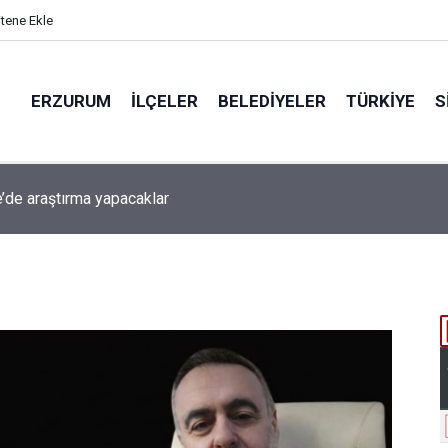
itene Ekle
ERZURUM
İLÇELER
BELEDIYELER
TÜRKIYE
S
beti iddiaya dönüştü