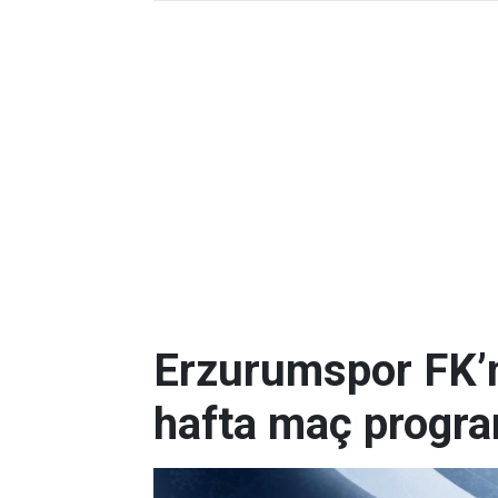
Erzurumspor FK’nı
hafta maç progr