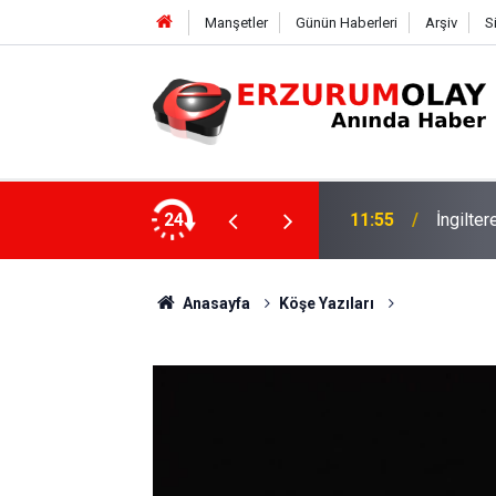
Manşetler
Günün Haberleri
Arşiv
S
24
11:52
Çay soh
Anasayfa
Köşe Yazıları