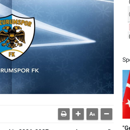
Sp
"G