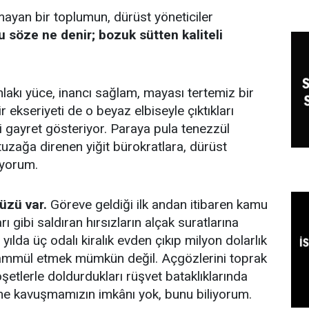
ayan bir toplumun, dürüst yöneticiler
 söze ne denir; bozuk sütten kaliteli
hlakı yüce, inancı sağlam, mayası tertemiz bir
ir ekseriyeti de o beyaz elbiseyle çıktıkları
gayret gösteriyor. Paraya pula tenezzül
uzağa direnen yiğit bürokratlara, dürüst
iyorum.
üzü var.
Göreve geldiği ilk andan itibaren kamu
 gibi saldıran hırsızların alçak suratlarına
yılda üç odalı kiralık evden çıkıp milyon dolarlık
tahammül etmek mümkün değil. Açgözlerini toprak
oşetlerle doldurdukları rüşvet bataklıklarında
e kavuşmamızın imkânı yok, bunu biliyorum.