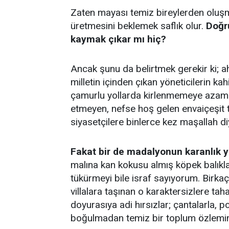
Zaten mayası temiz bireylerden oluşm
üretmesini beklemek saflık olur.
Doğru
kaymak çıkar mı hiç?
Ancak şunu da belirtmek gerekir ki; a
milletin içinden çıkan yöneticilerin kah
çamurlu yollarda kirlenmemeye azami 
etmeyen, nefse hoş gelen envaiçeşit t
siyasetçilere binlerce kez maşallah d
Fakat bir de madalyonun karanlık y
malına kan kokusu almış köpek balıkları
tükürmeyi bile israf sayıyorum. Birkaç 
villalara taşınan o karaktersizlere 
doyurasıya adi hırsızlar; çantalarla, p
boğulmadan temiz bir toplum özlemin