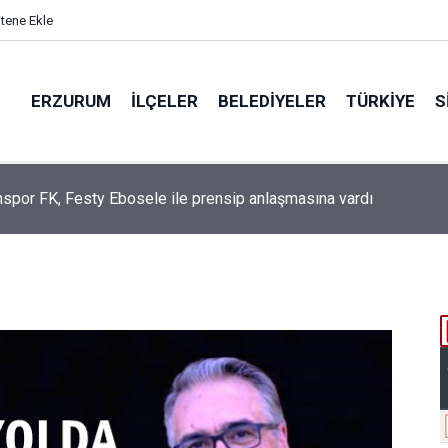
itene Ekle
ERZURUM
İLÇELER
BELEDIYELER
TÜRKIYE
S
n Akhundzada, Erzurumspor FK'da