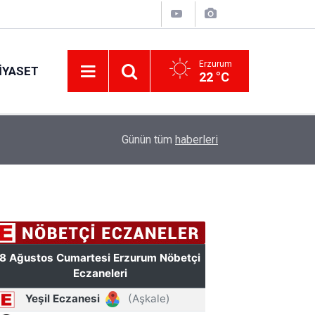
Erzurum
IYASET
22 °C
10:31
TSKGV Erzurum Bölge Temsilciliği açıldı
Günün tüm
haberleri