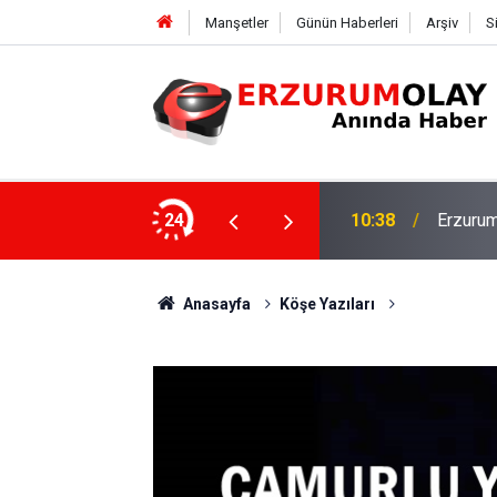
Manşetler
Günün Haberleri
Arşiv
S
ile prensip anlaşmasına vardı
24
10:36
Narima
Anasayfa
Köşe Yazıları