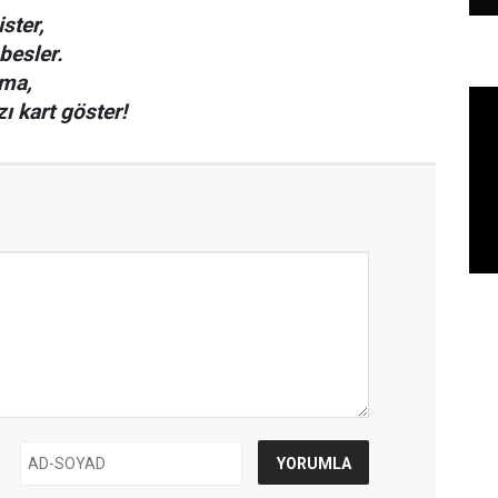
ster,
besler.
lma,
ı kart göster!