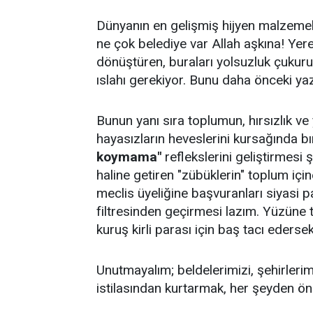
Dünyanın en gelişmiş hijyen malzemele
ne çok belediye var Allah aşkına! Yer
dönüştüren, buraları yolsuzluk çukuru
ıslahı gerekiyor. Bunu daha önceki ya
Bunun yanı sıra toplumun, hırsızlık ve
hayasızların heveslerini kursağında b
koymama"
reflekslerini geliştirmesi ş
haline getiren "zübüklerin" toplum iç
meclis üyeliğine başvuranları siyasi pa
filtresinden geçirmesi lazım. Yüzüne
kuruş kirli parası için baş tacı eders
Unutmayalım; beldelerimizi, şehirlerim
istilasından kurtarmak, her şeyden ön