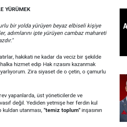
LE YÜRÜMEK
rlu bir yolda yürüyen beyaz elbiseli kişiye
ler, adımlarını ipte yürüyen cambaz mahareti
zdır."
atırlar, hakikati ne kadar da veciz bir şekilde
, halka hizmet edip Hak rızasını kazanmak
uyarlıyorum. Zira siyaset de o çetin, o çamurlu
ev yapanlarda, üst yöneticilerde ve
vasıf değil. Yediden yetmişe her ferdin kul
up kuldan utanması,
"temiz toplum"
inşasının