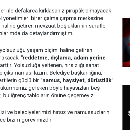
ri ile defalarca kırklasanız pirüpâk olmayacak
el yönetimleri birer çalma çırpma merkezine
 haline getiren mevzuat boşluklarının süratle
zılarımda da detaylandırmıştım.
 yolsuzluğu yaşam biçimi haline getiren
ırakacak;
"reddetme, dışlama, adam yerine
arttır. Yolsuzluğa yeltenen, hırsızlığı sanat
ine çıkamaması lazım. Belediye başkanlığına,
rtilerin güçlü bir
"namus, haysiyet, dürüstlük"
 tükürmemiz gereken böyle hayasızları beş
ek, bu iğrenç tabloların önüne geçemeyiz.
izi ve belediyelerimizi hırsız ve namussuzların
ce bizim görevimizdir.