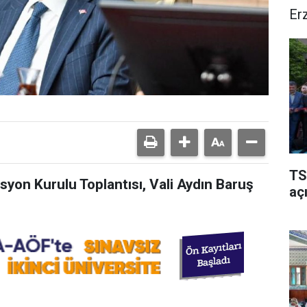
Er
TS
syon Kurulu Toplantısı, Vali Aydın Baruş
açı