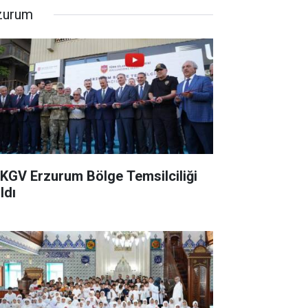
zurum
KGV Erzurum Bölge Temsilciliği
ldı